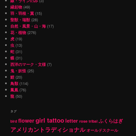
線・ラインのみ
(3)
縁起物
(49)
羽・羽根・翼
(15)
聖獣・瑞獣
(28)
自然・風景・山・海
(17)
花・植物
(276)
虎
(19)
虫
(13)
蛇
(31)
蝶
(31)
西洋のマーク・文様
(7)
鬼・妖怪
(25)
鯉
(20)
鳥類
(114)
鳳凰
(76)
龍
(50)
タグ
girl tattoo
flower
letter
ふくらはぎ
rose
tribal
bird
アメリカントラディショナル
オールドスクール