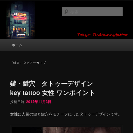
メ
サ
タトゥーデザイン・画像の紹介（和彫り・ワンポイント・girl tattoo）
イ
ブ
検
ン
コ
索
コ
ン
東京 タトゥースタジオ 吉祥寺 Red
ン
テ
テ
ン
Bunny Tattoo タトゥーデザイン・タ
ン
ツ
メ
ホーム
トゥー画像
ツ
へ
イ
へ
移
ン
移
動
メ
「
鍵穴
」タグアーカイブ
動
ニ
ュ
ー
鍵・鍵穴 タトゥーデザイン
key tattoo 女性 ワンポイント
投稿日時:
2014年11月3日
女性に人気の鍵と鍵穴をモチーフにしたタトゥーデザインです。