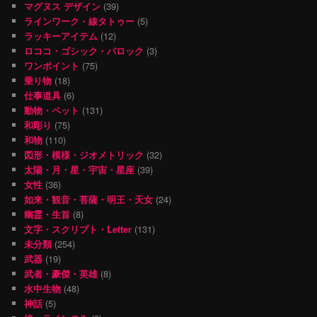
マグヌス デザイン
(39)
ラインワーク・線タトゥー
(5)
ラッキーアイテム
(12)
ロココ・ゴシック・バロック
(3)
ワンポイント
(75)
乗り物
(18)
仕事道具
(6)
動物・ペット
(131)
和彫り
(75)
和物
(110)
図形・模様・ジオメトリック
(32)
太陽・月・星・宇宙・星座
(39)
女性
(36)
如来・観音・菩薩・明王・天女
(24)
幽霊・生首
(8)
文字・スクリプト・Letter
(131)
未分類
(254)
武器
(19)
武者・豪傑・英雄
(8)
水中生物
(48)
神話
(5)