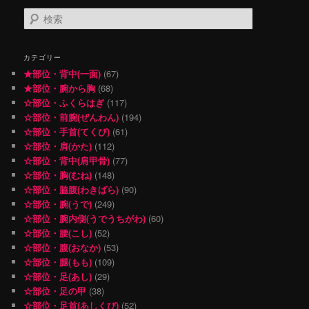
検
索
カテゴリー
★部位・背中(一面)
(67)
★部位・腕から胸
(68)
☆部位・ふくらはぎ
(117)
☆部位・前腕(ぜんわん)
(194)
☆部位・手首(てくび)
(61)
☆部位・肩(かた)
(112)
☆部位・背中(肩甲骨)
(77)
☆部位・胸(むね)
(148)
☆部位・脇腹(わきばら)
(90)
☆部位・腕(うで)
(249)
☆部位・腕内側(うでうちがわ)
(60)
☆部位・腰(こし)
(52)
☆部位・腹(おなか)
(53)
☆部位・腿(もも)
(109)
☆部位・足(あし)
(29)
☆部位・足の甲
(38)
☆部位・足首(あしくび)
(52)