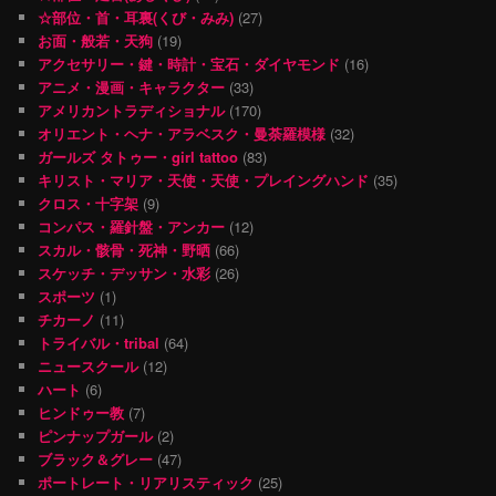
☆部位・首・耳裏(くび・みみ)
(27)
お面・般若・天狗
(19)
アクセサリー・鍵・時計・宝石・ダイヤモンド
(16)
アニメ・漫画・キャラクター
(33)
アメリカントラディショナル
(170)
オリエント・ヘナ・アラベスク・曼荼羅模様
(32)
ガールズ タトゥー・girl tattoo
(83)
キリスト・マリア・天使・天使・プレイングハンド
(35)
クロス・十字架
(9)
コンパス・羅針盤・アンカー
(12)
スカル・骸骨・死神・野晒
(66)
スケッチ・デッサン・水彩
(26)
スポーツ
(1)
チカーノ
(11)
トライバル・tribal
(64)
ニュースクール
(12)
ハート
(6)
ヒンドゥー教
(7)
ピンナップガール
(2)
ブラック＆グレー
(47)
ポートレート・リアリスティック
(25)