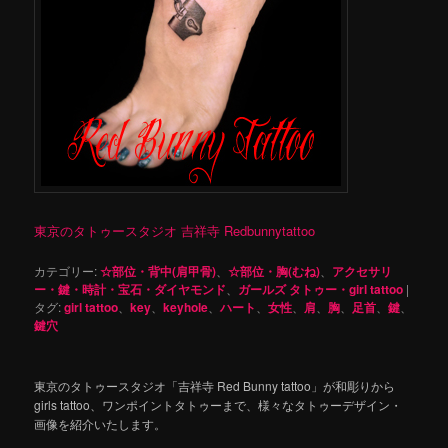
東京のタトゥースタジオ 吉祥寺 Redbunnytattoo
カテゴリー:
☆部位・背中(肩甲骨)
、
☆部位・胸(むね)
、
アクセサリ
ー・鍵・時計・宝石・ダイヤモンド
、
ガールズ タトゥー・girl tattoo
|
タグ:
girl tattoo
、
key
、
keyhole
、
ハート
、
女性
、
肩
、
胸
、
足首
、
鍵
、
鍵穴
東京のタトゥースタジオ「吉祥寺 Red Bunny tattoo」が和彫りから
girls tattoo、ワンポイントタトゥーまで、様々なタトゥーデザイン・
画像を紹介いたします。