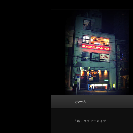
メ
サ
タトゥーデザイン・画像の紹介（和彫
イ
ブ
ン
コ
東京 タトゥース
コ
ン
Tattoo 
ン
テ
テ
ン
ン
ツ
ツ
へ
へ
移
移
動
動
メ
ホーム
イ
ン
メ
「
錨
」タグアーカイブ
ニ