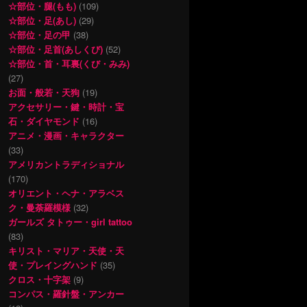
☆部位・腿(もも)
(109)
☆部位・足(あし)
(29)
☆部位・足の甲
(38)
☆部位・足首(あしくび)
(52)
☆部位・首・耳裏(くび・みみ)
(27)
お面・般若・天狗
(19)
アクセサリー・鍵・時計・宝
石・ダイヤモンド
(16)
アニメ・漫画・キャラクター
(33)
アメリカントラディショナル
(170)
オリエント・ヘナ・アラベス
ク・曼荼羅模様
(32)
ガールズ タトゥー・girl tattoo
(83)
キリスト・マリア・天使・天
使・プレイングハンド
(35)
クロス・十字架
(9)
コンパス・羅針盤・アンカー