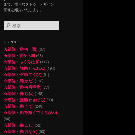
まで、様々なタトゥーデザイン・
画像を紹介いたします。
検
索
カテゴリー
★部位・背中(一面)
(67)
★部位・腕から胸
(68)
☆部位・ふくらはぎ
(117)
☆部位・前腕(ぜんわん)
(194)
☆部位・手首(てくび)
(61)
☆部位・肩(かた)
(112)
☆部位・背中(肩甲骨)
(77)
☆部位・胸(むね)
(148)
☆部位・脇腹(わきばら)
(90)
☆部位・腕(うで)
(249)
☆部位・腕内側(うでうちがわ)
(60)
☆部位・腰(こし)
(52)
☆部位・腹(おなか)
(53)