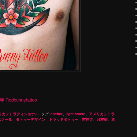
dbunnytattoo
リカントラディショナル
|
タグ:
anchor
、
light house
、
アメリカントラ
スクール
、
タトゥーデザイン
、
トラッドタトゥー
、
吉祥寺
、
月桂樹
、
東