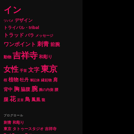
イン
デザイン
ツバメ
トライバル・tribal
トラッド
バラ
メッセージ
刺青
ワンポイント
前腕
吉祥寺
和彫り
動物
東京
女性
文字
手首
植物
肩
牡丹
桜
縁起物
筆記体
腕
胸
背中
脇腹
腰
腕の内側
花
鳥
腿
鳳凰
龍
足首
ブログロール
刺青 和彫り
東京 タトゥースタジオ 吉祥寺