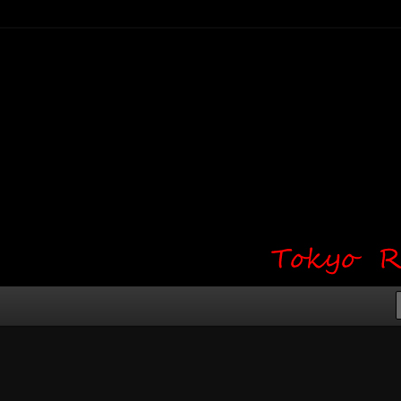
り・ワンポイント・girl tattoo）
タジオ 吉祥寺 Red Bunny
タトゥーデザイン・タトゥー画像