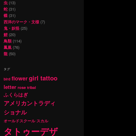
虫
(13)
蛇
(31)
蝶
(31)
西洋のマーク・文様
(7)
鬼・妖怪
(25)
鯉
(20)
鳥類
(114)
鳳凰
(76)
龍
(50)
タグ
girl tattoo
flower
bird
letter
rose
tribal
ふくらはぎ
アメリカントラディ
ショナル
オールドスクール
スカル
タトゥーデザ