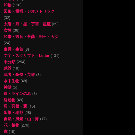
和物
(110)
図形・模様・ジオメトリック
(32)
太陽・月・星・宇宙・星座
(39)
女性
(36)
如来・観音・菩薩・明王・天女
(24)
幽霊・生首
(8)
文字・スクリプト・Letter
(131)
未分類
(254)
武器
(19)
武者・豪傑・英雄
(8)
水中生物
(48)
神話
(5)
線・ラインのみ
(3)
縁起物
(49)
羽・羽根・翼
(15)
聖獣・瑞獣
(28)
自然・風景・山・海
(17)
花・植物
(276)
虎
(19)