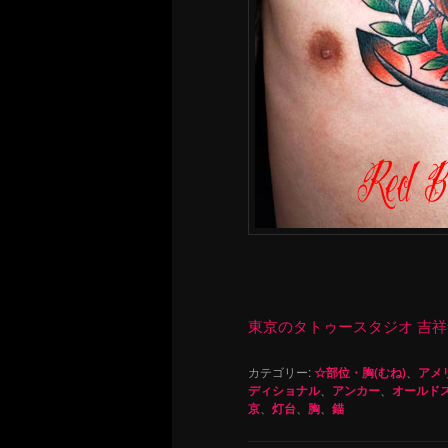
東京のタトゥースタジオ 吉祥寺 Re
カテゴリー:
☆部位・胸(むね)
、
アメ
ディショナル
、
アンカー
、
オールド
京
、
灯台
、
胸
、
錨