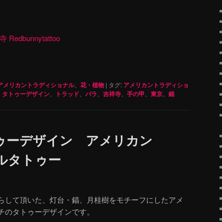
dbunnytattoo
アメリカントラディショナル
、
花・植物
|
タグ:
アメリカントラディショ
、
タトゥーデザイン
、
トラッド
、
バラ
、
吉祥寺
、
手の甲
、
東京
、
錨
ゥーデザイン アメリカン
ルタトゥー
らして頂いた、灯台・錨、月桂樹をモチーフにしたアメ
チのタトゥーデザインです。