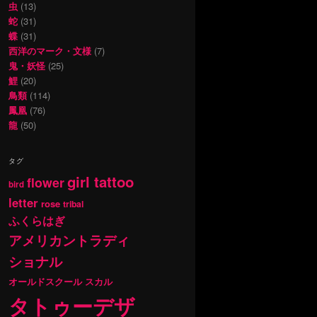
虫
(13)
蛇
(31)
蝶
(31)
西洋のマーク・文様
(7)
鬼・妖怪
(25)
鯉
(20)
鳥類
(114)
鳳凰
(76)
龍
(50)
タグ
girl tattoo
flower
bird
letter
rose
tribal
ふくらはぎ
アメリカントラディ
ショナル
オールドスクール
スカル
タトゥーデザ