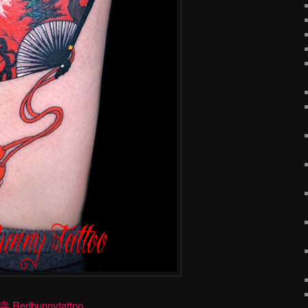
dbunnytattoo