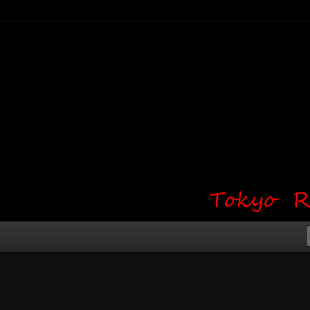
り・ワンポイント・girl tattoo）
タジオ 吉祥寺 Red Bunny
タトゥーデザイン・タトゥー画像