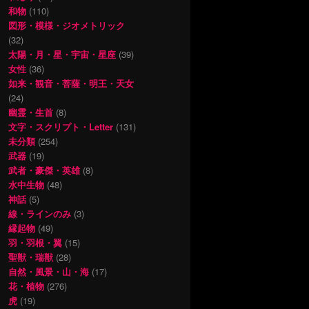
和物
(110)
図形・模様・ジオメトリック
(32)
太陽・月・星・宇宙・星座
(39)
女性
(36)
如来・観音・菩薩・明王・天女
(24)
幽霊・生首
(8)
文字・スクリプト・Letter
(131)
未分類
(254)
武器
(19)
武者・豪傑・英雄
(8)
水中生物
(48)
神話
(5)
線・ラインのみ
(3)
縁起物
(49)
羽・羽根・翼
(15)
聖獣・瑞獣
(28)
自然・風景・山・海
(17)
花・植物
(276)
虎
(19)