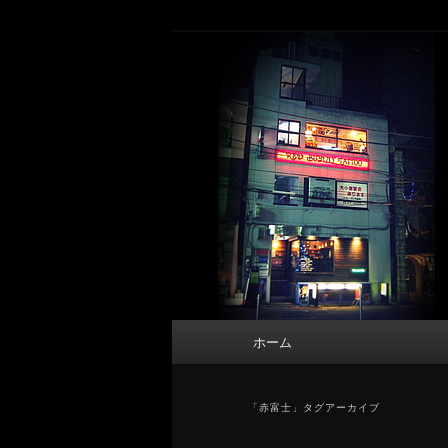
メ
サ
タトゥーデザイン・画像の紹介（和彫
イ
ブ
ン
コ
東京 タトゥース
コ
ン
Tattoo 
ン
テ
テ
ン
ン
ツ
ツ
へ
へ
移
移
動
動
メ
ホーム
イ
ン
メ
「
赤富士
」タグアーカイブ
ニ