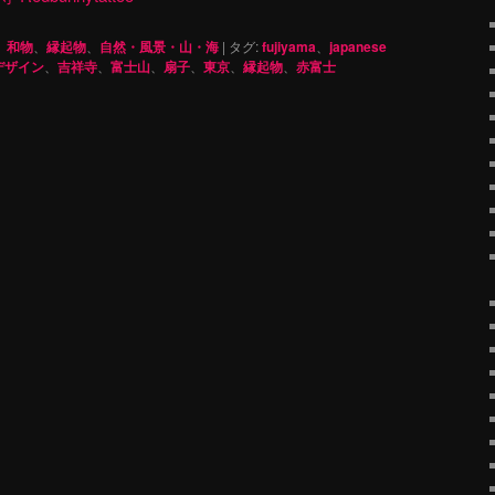
、
和物
、
縁起物
、
自然・風景・山・海
|
タグ:
fujiyama
、
japanese
デザイン
、
吉祥寺
、
富士山
、
扇子
、
東京
、
縁起物
、
赤富士