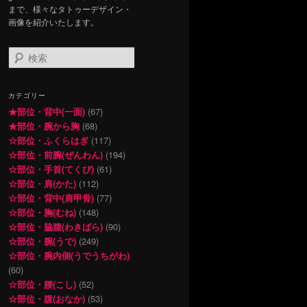
まで、様々なタトゥーデザイン・
画像を紹介いたします。
検
索
カテゴリー
★部位・背中(一面)
(67)
★部位・腕から胸
(68)
☆部位・ふくらはぎ
(117)
☆部位・前腕(ぜんわん)
(194)
☆部位・手首(てくび)
(61)
☆部位・肩(かた)
(112)
☆部位・背中(肩甲骨)
(77)
☆部位・胸(むね)
(148)
☆部位・脇腹(わきばら)
(90)
☆部位・腕(うで)
(249)
☆部位・腕内側(うでうちがわ)
(60)
☆部位・腰(こし)
(52)
☆部位・腹(おなか)
(53)