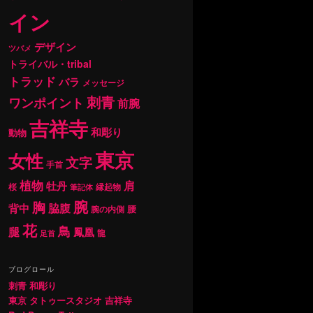
イン
デザイン
ツバメ
トライバル・tribal
トラッド
バラ
メッセージ
刺青
ワンポイント
前腕
吉祥寺
和彫り
動物
東京
女性
文字
手首
植物
肩
牡丹
桜
縁起物
筆記体
腕
胸
背中
脇腹
腰
腕の内側
花
鳥
腿
鳳凰
龍
足首
ブログロール
刺青 和彫り
東京 タトゥースタジオ 吉祥寺