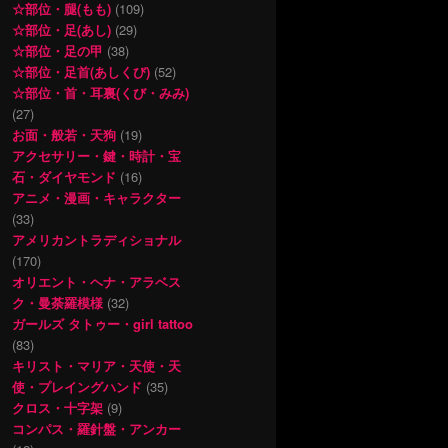
☆部位・腿(もも)
(109)
☆部位・足(あし)
(29)
☆部位・足の甲
(38)
☆部位・足首(あしくび)
(52)
☆部位・首・耳裏(くび・みみ)
(27)
お面・般若・天狗
(19)
アクセサリー・鍵・時計・宝
石・ダイヤモンド
(16)
アニメ・漫画・キャラクター
(33)
アメリカントラディショナル
(170)
オリエント・ヘナ・アラベス
ク・曼荼羅模様
(32)
ガールズ タトゥー・girl tattoo
(83)
キリスト・マリア・天使・天
使・プレイングハンド
(35)
クロス・十字架
(9)
コンパス・羅針盤・アンカー