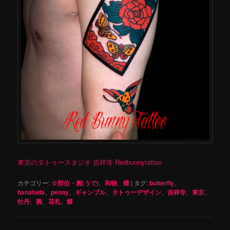
東京のタトゥースタジオ 吉祥寺 Redbunnytattoo
カテゴリー:
☆部位・腕(うで)
、
和物
、
蝶
|
タグ:
butterfly
、
hanafuda
、
peony
、
ギャンブル
、
タトゥーデザイン
、
吉祥寺
、
東京
、
牡丹
、
腕
、
花札
、
蝶