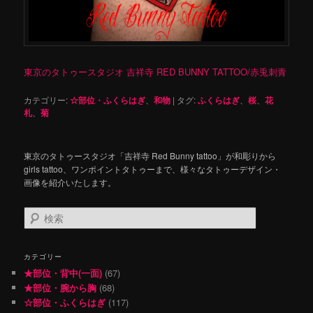
東京のタトゥースタジオ 吉祥寺 RED BUNNY TATTOO/赤兎刺青
カテゴリー:
☆部位・ふくらはぎ
、
和物
|
タグ:
ふくらはぎ
、
桜
、
花
札
、
菊
東京のタトゥースタジオ「吉祥寺 Red Bunny tattoo」が和彫りから
girls tattoo、ワンポイントタトゥーまで、様々なタトゥーデザイン・
画像を紹介いたします。
検
索
カテゴリー
★部位・背中(一面)
(67)
★部位・腕から胸
(68)
☆部位・ふくらはぎ
(117)