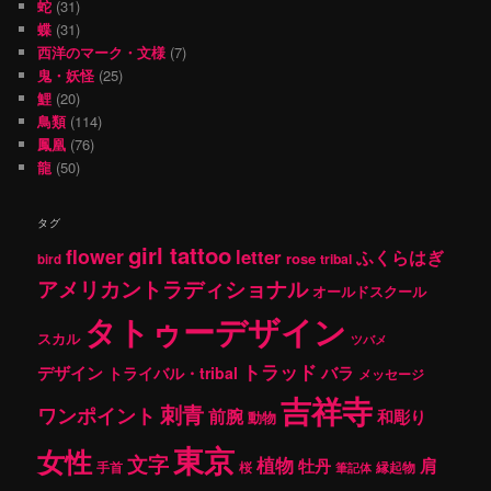
蛇
(31)
蝶
(31)
西洋のマーク・文様
(7)
鬼・妖怪
(25)
鯉
(20)
鳥類
(114)
鳳凰
(76)
龍
(50)
タグ
girl tattoo
flower
letter
ふくらはぎ
rose
tribal
bird
アメリカントラディショナル
オールドスクール
タトゥーデザイン
スカル
ツバメ
トラッド
デザイン
バラ
トライバル・tribal
メッセージ
吉祥寺
刺青
ワンポイント
前腕
和彫り
動物
東京
女性
文字
植物
肩
牡丹
手首
桜
縁起物
筆記体