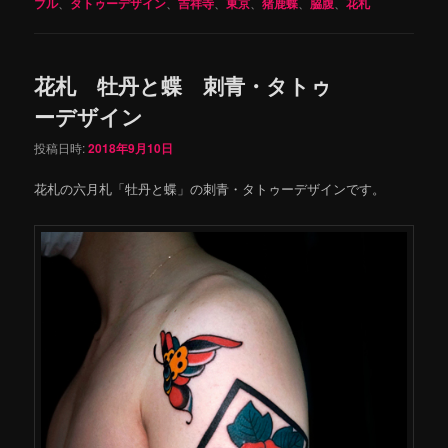
ブル
、
タトゥーデザイン
、
吉祥寺
、
東京
、
猪鹿蝶
、
脇腹
、
花札
花札 牡丹と蝶 刺青・タトゥ
ーデザイン
投稿日時:
2018年9月10日
花札の六月札「牡丹と蝶」の刺青・タトゥーデザインです。