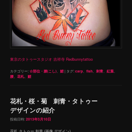
東京のタトゥースタジオ 吉祥寺 Redbunnytattoo
カテゴリー:
☆部位・腰(こし)
、
鯉
|
タグ:
carp
、
fish
、
刺青
、
紅葉
、
腰
、
花札
、
鯉
花札・桜・菊 刺青・タトゥー
デザインの紹介
投稿日時:
2013年3月10日
花札 タトゥー 刺青 (画像 デザイン)