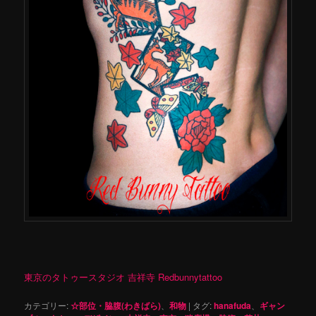
東京のタトゥースタジオ 吉祥寺 Redbunnytattoo
カテゴリー:
☆部位・脇腹(わきばら)
、
和物
|
タグ:
hanafuda
、
ギャン