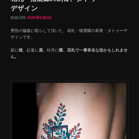
デザイン
投稿日時:
2020年2月6日
男性の脇腹に彫らして頂いた、花札・猪鹿蝶の刺青・タトゥーデ
ザインです。
萩に
猪、
紅葉に
鹿、
牡丹に
蝶、花札で一番有名な役かもしれませ
ん。