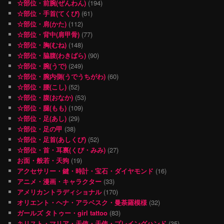
☆部位・前腕(ぜんわん)
(194)
☆部位・手首(てくび)
(61)
☆部位・肩(かた)
(112)
☆部位・背中(肩甲骨)
(77)
☆部位・胸(むね)
(148)
☆部位・脇腹(わきばら)
(90)
☆部位・腕(うで)
(249)
☆部位・腕内側(うでうちがわ)
(60)
☆部位・腰(こし)
(52)
☆部位・腹(おなか)
(53)
☆部位・腿(もも)
(109)
☆部位・足(あし)
(29)
☆部位・足の甲
(38)
☆部位・足首(あしくび)
(52)
☆部位・首・耳裏(くび・みみ)
(27)
お面・般若・天狗
(19)
アクセサリー・鍵・時計・宝石・ダイヤモンド
(16)
アニメ・漫画・キャラクター
(33)
アメリカントラディショナル
(170)
オリエント・ヘナ・アラベスク・曼荼羅模様
(32)
ガールズ タトゥー・girl tattoo
(83)
キリスト・マリア・天使・天使・プレイングハンド
(35)