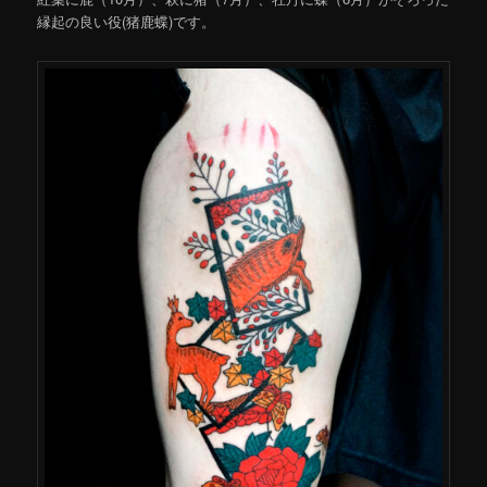
縁起の良い役(猪鹿蝶)です。