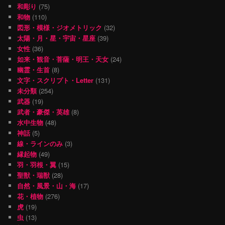
和彫り
(75)
和物
(110)
図形・模様・ジオメトリック
(32)
太陽・月・星・宇宙・星座
(39)
女性
(36)
如来・観音・菩薩・明王・天女
(24)
幽霊・生首
(8)
文字・スクリプト・Letter
(131)
未分類
(254)
武器
(19)
武者・豪傑・英雄
(8)
水中生物
(48)
神話
(5)
線・ラインのみ
(3)
縁起物
(49)
羽・羽根・翼
(15)
聖獣・瑞獣
(28)
自然・風景・山・海
(17)
花・植物
(276)
虎
(19)
虫
(13)