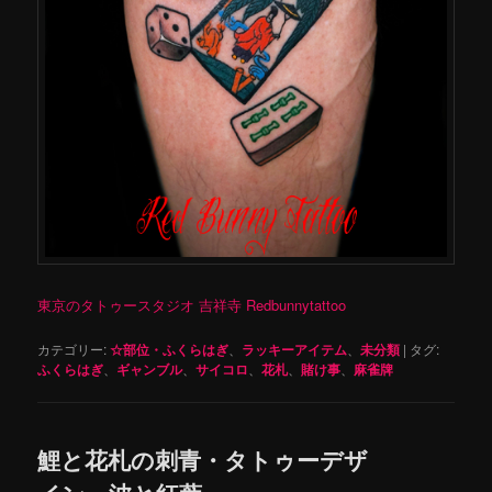
東京のタトゥースタジオ 吉祥寺 Redbunnytattoo
カテゴリー:
☆部位・ふくらはぎ
、
ラッキーアイテム
、
未分類
|
タグ:
ふくらはぎ
、
ギャンブル
、
サイコロ
、
花札
、
賭け事
、
麻雀牌
鯉と花札の刺青・タトゥーデザ