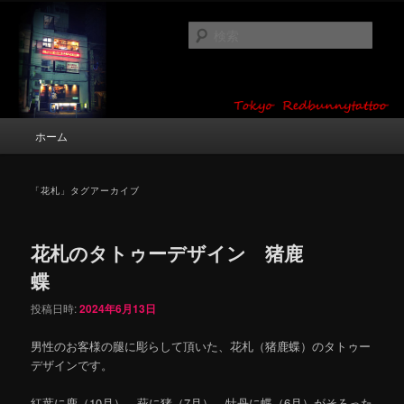
メ
サ
タトゥーデザイン・画像の紹介（和彫り・ワンポイント・girl tattoo）
イ
ブ
検
ン
コ
索
コ
ン
東京 タトゥースタジオ 吉祥寺 Red
ン
テ
テ
ン
Bunny Tattoo タトゥーデザイン・タ
ン
ツ
メ
ホーム
トゥー画像
ツ
へ
イ
へ
移
ン
移
動
メ
「
花札
」タグアーカイブ
動
ニ
ュ
ー
花札のタトゥーデザイン 猪鹿
蝶
投稿日時:
2024年6月13日
男性のお客様の腿に彫らして頂いた、花札（猪鹿蝶）のタトゥー
デザインです。
紅葉に鹿（10月）、萩に猪（7月）、牡丹に蝶（6月）がそろった