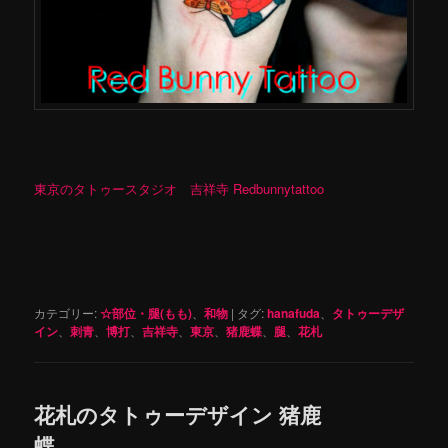
東京のタトゥースタジオ 吉祥寺 Redbunnytattoo
カテゴリー:
☆部位・腿(もも)
、
和物
|
タグ:
hanafuda
、
タトゥーデザ
イン
、
刺青
、
博打
、
吉祥寺
、
東京
、
猪鹿蝶
、
腿
、
花札
花札のタトゥーデザイン 猪鹿
蝶