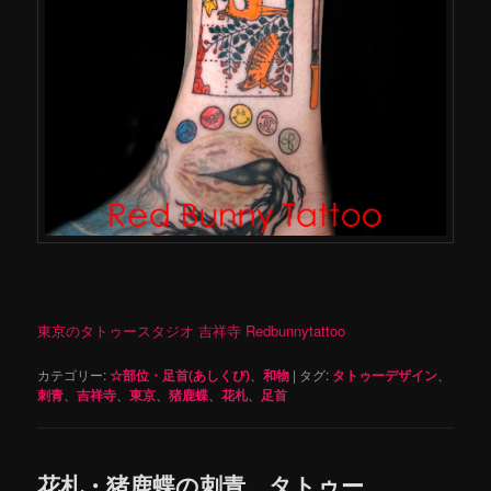
東京のタトゥースタジオ 吉祥寺 Redbunnytattoo
カテゴリー:
☆部位・足首(あしくび)
、
和物
|
タグ:
タトゥーデザイン
、
刺青
、
吉祥寺
、
東京
、
猪鹿蝶
、
花札
、
足首
花札・猪鹿蝶の刺青、タトゥー