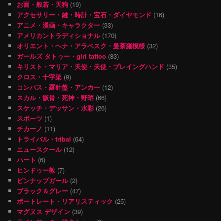
お面・般若・天狗
(19)
アクセサリー・鍵・時計・宝石・ダイヤモンド
(16)
アニメ・漫画・キャラクター
(33)
アメリカントラディショナル
(170)
オリエント・ヘナ・アラベスク・曼荼羅模様
(32)
ガールズ タトゥー・girl tattoo
(83)
キリスト・マリア・天使・天使・プレイングハンド
(35)
クロス・十字架
(9)
コンパス・羅針盤・アンカー
(12)
スカル・骸骨・死神・野晒
(66)
スケッチ・デッサン・水彩
(26)
スポーツ
(1)
チカーノ
(11)
トライバル・tribal
(64)
ニュースクール
(12)
ハート
(6)
ヒンドゥー教
(7)
ピンナップガール
(2)
ブラック＆グレー
(47)
ポートレート・リアリスティック
(25)
マグヌス デザイン
(39)