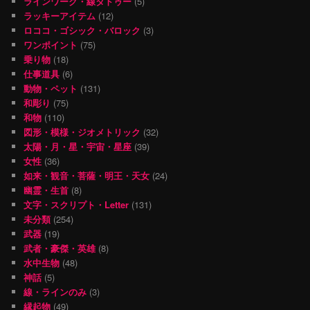
ラインワーク・線タトゥー
(5)
ラッキーアイテム
(12)
ロココ・ゴシック・バロック
(3)
ワンポイント
(75)
乗り物
(18)
仕事道具
(6)
動物・ペット
(131)
和彫り
(75)
和物
(110)
図形・模様・ジオメトリック
(32)
太陽・月・星・宇宙・星座
(39)
女性
(36)
如来・観音・菩薩・明王・天女
(24)
幽霊・生首
(8)
文字・スクリプト・Letter
(131)
未分類
(254)
武器
(19)
武者・豪傑・英雄
(8)
水中生物
(48)
神話
(5)
線・ラインのみ
(3)
縁起物
(49)