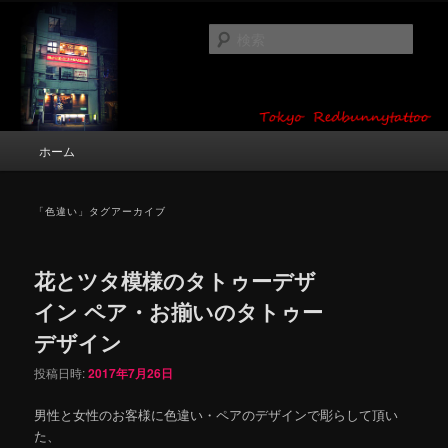
メ
サ
タトゥーデザイン・画像の紹介（和彫り・ワンポイント・girl tattoo）
イ
ブ
検
ン
コ
索
コ
ン
東京 タトゥースタジオ 吉祥寺 Red
ン
テ
テ
ン
Bunny Tattoo タトゥーデザイン・タ
ン
ツ
メ
ホーム
トゥー画像
ツ
へ
イ
へ
移
ン
移
動
メ
「
色違い
」タグアーカイブ
動
ニ
ュ
ー
花とツタ模様のタトゥーデザ
イン ペア・お揃いのタトゥー
デザイン
投稿日時:
2017年7月26日
男性と女性のお客様に色違い・ペアのデザインで彫らして頂い
た、