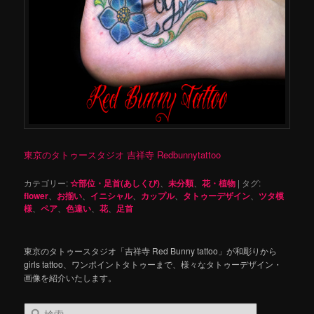
東京のタトゥースタジオ 吉祥寺 Redbunnytattoo
カテゴリー:
☆部位・足首(あしくび)
、
未分類
、
花・植物
|
タグ:
flower
、
お揃い
、
イニシャル
、
カップル
、
タトゥーデザイン
、
ツタ模
様
、
ペア
、
色違い
、
花
、
足首
東京のタトゥースタジオ「吉祥寺 Red Bunny tattoo」が和彫りから
girls tattoo、ワンポイントタトゥーまで、様々なタトゥーデザイン・
画像を紹介いたします。
検