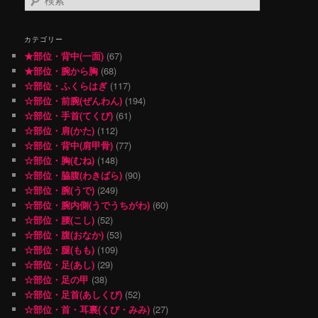
索
カテゴリー
★部位・背中(一面)
(67)
★部位・腕から胸
(68)
☆部位・ふくらはぎ
(117)
☆部位・前腕(ぜんわん)
(194)
☆部位・手首(てくび)
(61)
☆部位・肩(かた)
(112)
☆部位・背中(肩甲骨)
(77)
☆部位・胸(むね)
(148)
☆部位・脇腹(わきばら)
(90)
☆部位・腕(うで)
(249)
☆部位・腕内側(うでうちがわ)
(60)
☆部位・腰(こし)
(52)
☆部位・腹(おなか)
(53)
☆部位・腿(もも)
(109)
☆部位・足(あし)
(29)
☆部位・足の甲
(38)
☆部位・足首(あしくび)
(52)
☆部位・首・耳裏(くび・みみ)
(27)