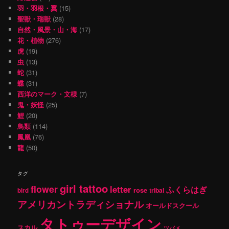
羽・羽根・翼
(15)
聖獣・瑞獣
(28)
自然・風景・山・海
(17)
花・植物
(276)
虎
(19)
虫
(13)
蛇
(31)
蝶
(31)
西洋のマーク・文様
(7)
鬼・妖怪
(25)
鯉
(20)
鳥類
(114)
鳳凰
(76)
龍
(50)
タグ
girl tattoo
flower
letter
ふくらはぎ
rose
tribal
bird
アメリカントラディショナル
オールドスクール
タトゥーデザイン
スカル
ツバメ