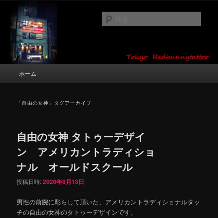
メ
サ
タトゥーデザイン・画像の紹介（和彫り・ワンポイント・girl tattoo）
イ
ブ
検
ン
コ
索
コ
ン
東京 タトゥースタジオ 吉祥寺 Red
ン
テ
テ
ン
Bunny Tattoo タトゥーデザイン・タ
ン
ツ
メ
ホーム
トゥー画像
ツ
へ
イ
へ
移
ン
移
動
メ
「
自由の女神
」タグアーカイブ
動
ニ
ュ
ー
自由の女神 タトゥーデザイ
ン アメリカントラディショ
ナル オールドスクール
投稿日時:
2020年8月13日
男性の前腕に彫らして頂いた、アメリカントラディショナルタッ
チの自由の女神のタトゥーデザインです。