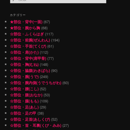
索
カテゴリー
★部位・背中(一面)
(67)
★部位・腕から胸
(68)
☆部位・ふくらはぎ
(117)
☆部位・前腕(ぜんわん)
(194)
☆部位・手首(てくび)
(61)
☆部位・肩(かた)
(112)
☆部位・背中(肩甲骨)
(77)
☆部位・胸(むね)
(148)
☆部位・脇腹(わきばら)
(90)
☆部位・腕(うで)
(249)
☆部位・腕内側(うでうちがわ)
(60)
☆部位・腰(こし)
(52)
☆部位・腹(おなか)
(53)
☆部位・腿(もも)
(109)
☆部位・足(あし)
(29)
☆部位・足の甲
(38)
☆部位・足首(あしくび)
(52)
☆部位・首・耳裏(くび・みみ)
(27)