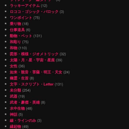
ラッキーアイテム
(12)
ロココ・ゴシック・バロック
(3)
ワンポイント
(75)
乗り物
(18)
仕事道具
(6)
動物・ペット
(131)
和彫り
(75)
和物
(110)
図形・模様・ジオメトリック
(32)
太陽・月・星・宇宙・星座
(39)
女性
(36)
如来・観音・菩薩・明王・天女
(24)
幽霊・生首
(8)
文字・スクリプト・Letter
(131)
未分類
(254)
武器
(19)
武者・豪傑・英雄
(8)
水中生物
(48)
神話
(5)
線・ラインのみ
(3)
縁起物
(49)