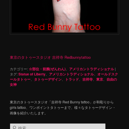
東京のタトゥースタジオ 吉祥寺 Redbunnytattoo
カテゴリー:
☆部位・前腕(ぜんわん)
、
アメリカントラディショナル
|
タグ:
Statue of Liberty
、
アメリカントラディショナル
、
オールドスク
ールタトゥー
、
タトゥーデザイン
、
トラッド
、
吉祥寺
、
東京
、
自由の
女神
東京のタトゥースタジオ「吉祥寺 Red Bunny tattoo」が和彫りから
girls tattoo、ワンポイントタトゥーまで、様々なタトゥーデザイン・
画像を紹介いたします。
検