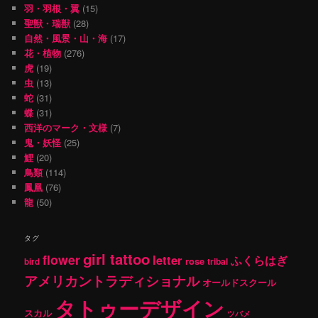
羽・羽根・翼
(15)
聖獣・瑞獣
(28)
自然・風景・山・海
(17)
花・植物
(276)
虎
(19)
虫
(13)
蛇
(31)
蝶
(31)
西洋のマーク・文様
(7)
鬼・妖怪
(25)
鯉
(20)
鳥類
(114)
鳳凰
(76)
龍
(50)
タグ
girl tattoo
flower
letter
ふくらはぎ
rose
tribal
bird
アメリカントラディショナル
オールドスクール
タトゥーデザイン
スカル
ツバメ