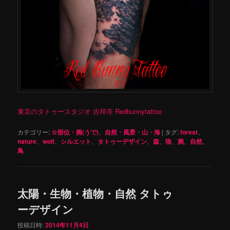
東京のタトゥースタジオ 吉祥寺 Redbunnytattoo
カテゴリー:
☆部位・腕(うで)
、
自然・風景・山・海
|
タグ:
forest
、
nature
、
wolf
、
シルエット
、
タトゥーデザイン
、
森
、
狼
、
腕
、
自然
、
鳥
太陽・生物・植物・自然 タトゥ
ーデザイン
投稿日時:
2014年11月4日