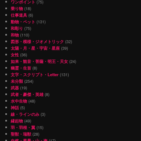
ワンポイント
(75)
乗り物
(18)
仕事道具
(6)
動物・ペット
(131)
和彫り
(75)
和物
(110)
図形・模様・ジオメトリック
(32)
太陽・月・星・宇宙・星座
(39)
女性
(36)
如来・観音・菩薩・明王・天女
(24)
幽霊・生首
(8)
文字・スクリプト・Letter
(131)
未分類
(254)
武器
(19)
武者・豪傑・英雄
(8)
水中生物
(48)
神話
(5)
線・ラインのみ
(3)
縁起物
(49)
羽・羽根・翼
(15)
聖獣・瑞獣
(28)
自然・風景・山・海
(17)