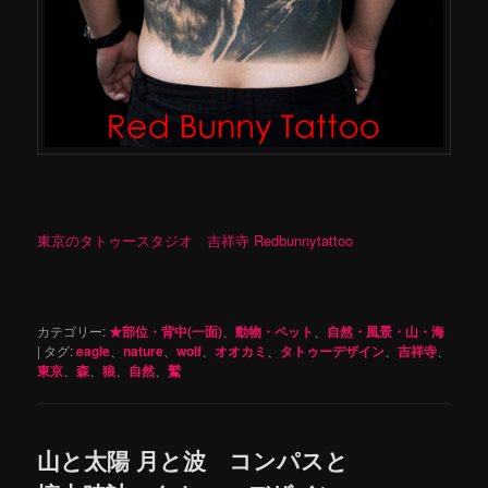
東京のタトゥースタジオ 吉祥寺 Redbunnytattoo
カテゴリー:
★部位・背中(一面)
、
動物・ペット
、
自然・風景・山・海
|
タグ:
eagle
、
nature
、
wolf
、
オオカミ
、
タトゥーデザイン
、
吉祥寺
、
東京
、
森
、
狼
、
自然
、
鷲
山と太陽 月と波 コンパスと