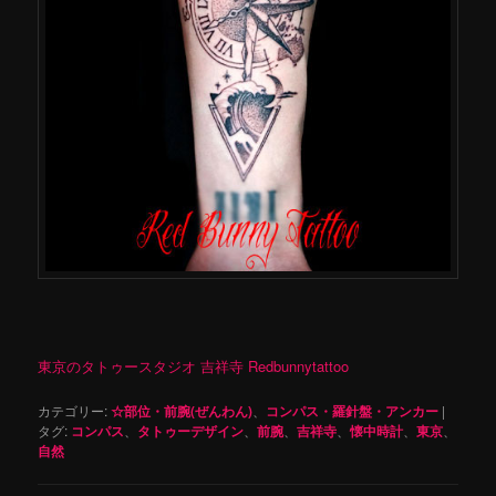
東京のタトゥースタジオ 吉祥寺 Redbunnytattoo
カテゴリー:
☆部位・前腕(ぜんわん)
、
コンパス・羅針盤・アンカー
|
タグ:
コンパス
、
タトゥーデザイン
、
前腕
、
吉祥寺
、
懐中時計
、
東京
、
自然