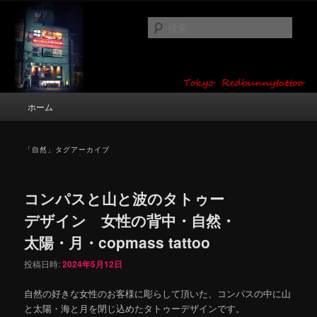
メ
サ
タトゥーデザイン・画像の紹介（和彫り・ワンポイント・girl tattoo）
イ
ブ
検
ン
コ
索
コ
ン
東京 タトゥースタジオ 吉祥寺 Red
ン
テ
テ
ン
Bunny Tattoo タトゥーデザイン・タ
ン
ツ
メ
ホーム
トゥー画像
ツ
へ
イ
へ
移
ン
移
動
メ
「
自然
」タグアーカイブ
動
ニ
ュ
ー
コンパスと山と波のタトゥー
デザイン 女性の背中・自然・
太陽・月・copmass tattoo
投稿日時:
2024年5月12日
自然の好きな女性のお客様に彫らして頂いた、コンパスの中に山
と太陽・海と月を閉じ込めたタトゥーデザインです。