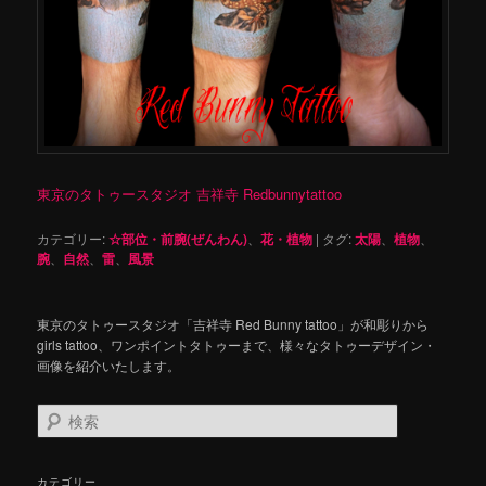
東京のタトゥースタジオ 吉祥寺 Redbunnytattoo
カテゴリー:
☆部位・前腕(ぜんわん)
、
花・植物
|
タグ:
太陽
、
植物
、
腕
、
自然
、
雷
、
風景
東京のタトゥースタジオ「吉祥寺 Red Bunny tattoo」が和彫りから
girls tattoo、ワンポイントタトゥーまで、様々なタトゥーデザイン・
画像を紹介いたします。
検
索
カテゴリー