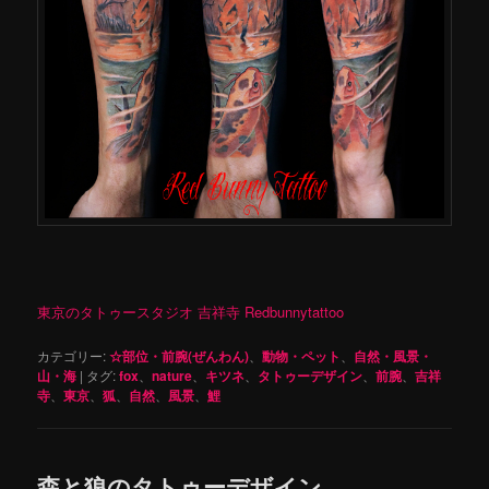
東京のタトゥースタジオ 吉祥寺 Redbunnytattoo
カテゴリー:
☆部位・前腕(ぜんわん)
、
動物・ペット
、
自然・風景・
山・海
|
タグ:
fox
、
nature
、
キツネ
、
タトゥーデザイン
、
前腕
、
吉祥
寺
、
東京
、
狐
、
自然
、
風景
、
鯉
森と狼のタトゥーデザイン