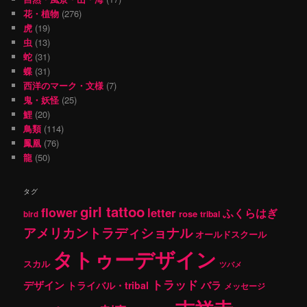
花・植物
(276)
虎
(19)
虫
(13)
蛇
(31)
蝶
(31)
西洋のマーク・文様
(7)
鬼・妖怪
(25)
鯉
(20)
鳥類
(114)
鳳凰
(76)
龍
(50)
タグ
girl tattoo
flower
letter
ふくらはぎ
rose
tribal
bird
アメリカントラディショナル
オールドスクール
タトゥーデザイン
スカル
ツバメ
トラッド
デザイン
バラ
トライバル・tribal
メッセージ