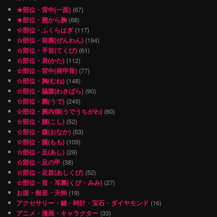
★部位・背中(一面)
(67)
★部位・腕から胸
(68)
☆部位・ふくらはぎ
(117)
☆部位・前腕(ぜんわん)
(194)
☆部位・手首(てくび)
(61)
☆部位・肩(かた)
(112)
☆部位・背中(肩甲骨)
(77)
☆部位・胸(むね)
(148)
☆部位・脇腹(わきばら)
(90)
☆部位・腕(うで)
(249)
☆部位・腕内側(うでうちがわ)
(60)
☆部位・腰(こし)
(52)
☆部位・腹(おなか)
(53)
☆部位・腿(もも)
(109)
☆部位・足(あし)
(29)
☆部位・足の甲
(38)
☆部位・足首(あしくび)
(52)
☆部位・首・耳裏(くび・みみ)
(27)
お面・般若・天狗
(19)
アクセサリー・鍵・時計・宝石・ダイヤモンド
(16)
アニメ・漫画・キャラクター
(33)