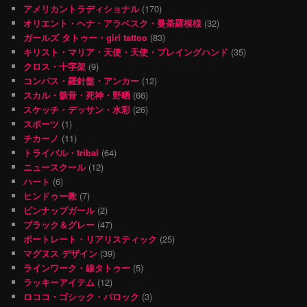
アメリカントラディショナル
(170)
オリエント・ヘナ・アラベスク・曼荼羅模様
(32)
ガールズ タトゥー・girl tattoo
(83)
キリスト・マリア・天使・天使・プレイングハンド
(35)
クロス・十字架
(9)
コンパス・羅針盤・アンカー
(12)
スカル・骸骨・死神・野晒
(66)
スケッチ・デッサン・水彩
(26)
スポーツ
(1)
チカーノ
(11)
トライバル・tribal
(64)
ニュースクール
(12)
ハート
(6)
ヒンドゥー教
(7)
ピンナップガール
(2)
ブラック＆グレー
(47)
ポートレート・リアリスティック
(25)
マグヌス デザイン
(39)
ラインワーク・線タトゥー
(5)
ラッキーアイテム
(12)
ロココ・ゴシック・バロック
(3)