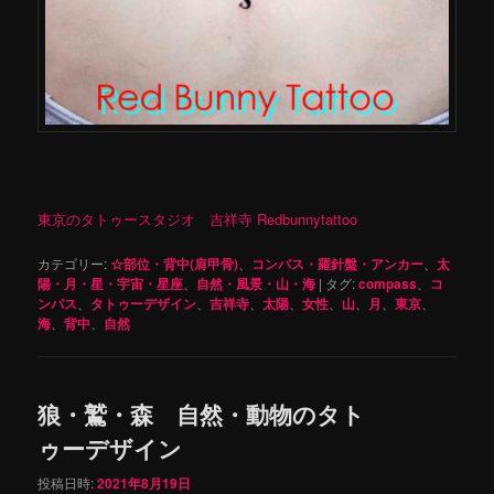
東京のタトゥースタジオ 吉祥寺 Redbunnytattoo
カテゴリー:
☆部位・背中(肩甲骨)
、
コンパス・羅針盤・アンカー
、
太
陽・月・星・宇宙・星座
、
自然・風景・山・海
|
タグ:
compass
、
コ
ンパス
、
タトゥーデザイン
、
吉祥寺
、
太陽
、
女性
、
山
、
月
、
東京
、
海
、
背中
、
自然
狼・鷲・森 自然・動物のタト
ゥーデザイン
投稿日時:
2021年8月19日