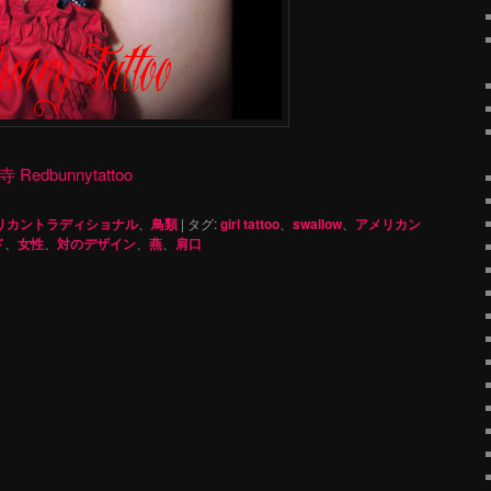
dbunnytattoo
リカントラディショナル
、
鳥類
|
タグ:
girl tattoo
、
swallow
、
アメリカン
ド
、
女性
、
対のデザイン
、
燕
、
肩口