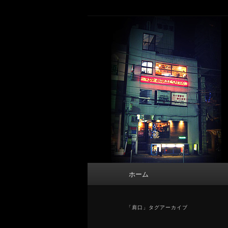
メ
サ
タトゥーデザイン・画像の紹介（和彫
イ
ブ
ン
コ
東京 タトゥース
コ
ン
Tattoo 
ン
テ
テ
ン
ン
ツ
ツ
へ
へ
移
移
動
動
メ
ホーム
イ
ン
メ
「
肩口
」タグアーカイブ
ニ