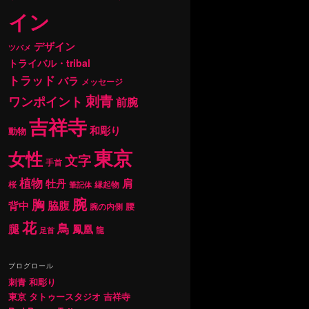
イン
デザイン
ツバメ
トライバル・tribal
トラッド
バラ
メッセージ
刺青
ワンポイント
前腕
吉祥寺
和彫り
動物
東京
女性
文字
手首
植物
肩
牡丹
桜
縁起物
筆記体
腕
胸
背中
脇腹
腰
腕の内側
花
鳥
腿
鳳凰
龍
足首
ブログロール
刺青 和彫り
東京 タトゥースタジオ 吉祥寺