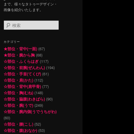
まで、様々なタトゥーデザイン・
画像を紹介いたします。
検
索
カテゴリー
★部位・背中(一面)
(67)
★部位・腕から胸
(68)
☆部位・ふくらはぎ
(117)
☆部位・前腕(ぜんわん)
(194)
☆部位・手首(てくび)
(61)
☆部位・肩(かた)
(112)
☆部位・背中(肩甲骨)
(77)
☆部位・胸(むね)
(148)
☆部位・脇腹(わきばら)
(90)
☆部位・腕(うで)
(249)
☆部位・腕内側(うでうちがわ)
(60)
☆部位・腰(こし)
(52)
☆部位・腹(おなか)
(53)