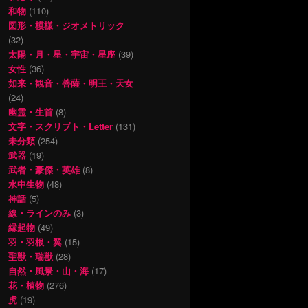
和物
(110)
図形・模様・ジオメトリック
(32)
太陽・月・星・宇宙・星座
(39)
女性
(36)
如来・観音・菩薩・明王・天女
(24)
幽霊・生首
(8)
文字・スクリプト・Letter
(131)
未分類
(254)
武器
(19)
武者・豪傑・英雄
(8)
水中生物
(48)
神話
(5)
線・ラインのみ
(3)
縁起物
(49)
羽・羽根・翼
(15)
聖獣・瑞獣
(28)
自然・風景・山・海
(17)
花・植物
(276)
虎
(19)