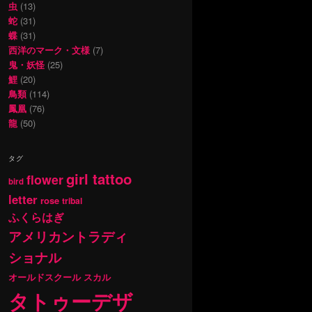
虫
(13)
蛇
(31)
蝶
(31)
西洋のマーク・文様
(7)
鬼・妖怪
(25)
鯉
(20)
鳥類
(114)
鳳凰
(76)
龍
(50)
タグ
girl tattoo
flower
bird
letter
rose
tribal
ふくらはぎ
アメリカントラディ
ショナル
オールドスクール
スカル
タトゥーデザ