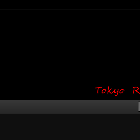
り・ワンポイント・girl tattoo）
タジオ 吉祥寺 Red Bunny
タトゥーデザイン・タトゥー画像