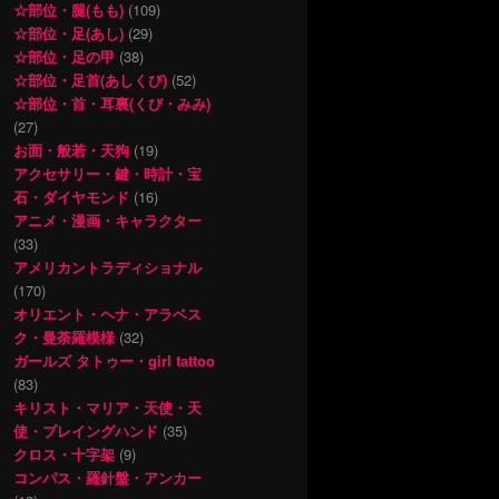
☆部位・腿(もも)
(109)
☆部位・足(あし)
(29)
☆部位・足の甲
(38)
☆部位・足首(あしくび)
(52)
☆部位・首・耳裏(くび・みみ)
(27)
お面・般若・天狗
(19)
アクセサリー・鍵・時計・宝
石・ダイヤモンド
(16)
アニメ・漫画・キャラクター
(33)
アメリカントラディショナル
(170)
オリエント・ヘナ・アラベス
ク・曼荼羅模様
(32)
ガールズ タトゥー・girl tattoo
(83)
キリスト・マリア・天使・天
使・プレイングハンド
(35)
クロス・十字架
(9)
コンパス・羅針盤・アンカー