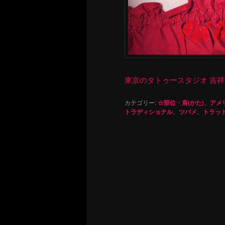
東京のタトゥースタジオ 吉祥寺 Re
カテゴリー:
☆部位・肩(かた)
、
アメ
トラディショナル
、
ツバメ
、
トラッ