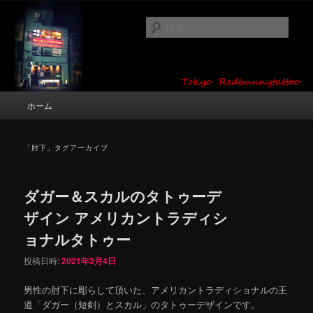
メ
サ
タトゥーデザイン・画像の紹介（和彫り・ワンポイント・girl tattoo）
イ
ブ
検
ン
コ
索
コ
ン
東京 タトゥースタジオ 吉祥寺 Red
ン
テ
テ
ン
Bunny Tattoo タトゥーデザイン・タ
ン
ツ
メ
ホーム
トゥー画像
ツ
へ
イ
へ
移
ン
移
動
メ
「
肘下
」タグアーカイブ
動
ニ
ュ
ー
ダガー＆スカルのタトゥーデ
ザイン アメリカントラディシ
ョナルタトゥー
投稿日時:
2021年3月4日
男性の肘下に彫らして頂いた、アメリカントラディショナルの王
道「ダガー（短剣）とスカル」のタトゥーデザインです。