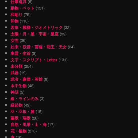
仕事道具
(6)
動物・ペット
(131)
和彫り
(75)
和物
(110)
図形・模様・ジオメトリック
(32)
太陽・月・星・宇宙・星座
(39)
女性
(36)
如来・観音・菩薩・明王・天女
(24)
幽霊・生首
(8)
文字・スクリプト・Letter
(131)
未分類
(254)
武器
(19)
武者・豪傑・英雄
(8)
水中生物
(48)
神話
(5)
線・ラインのみ
(3)
縁起物
(49)
羽・羽根・翼
(15)
聖獣・瑞獣
(28)
自然・風景・山・海
(17)
花・植物
(276)
虎
(19)