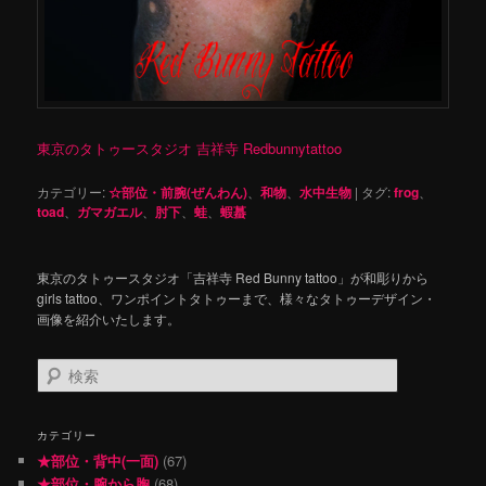
東京のタトゥースタジオ 吉祥寺 Redbunnytattoo
カテゴリー:
☆部位・前腕(ぜんわん)
、
和物
、
水中生物
|
タグ:
frog
、
toad
、
ガマガエル
、
肘下
、
蛙
、
蝦蟇
東京のタトゥースタジオ「吉祥寺 Red Bunny tattoo」が和彫りから
girls tattoo、ワンポイントタトゥーまで、様々なタトゥーデザイン・
画像を紹介いたします。
検
索
カテゴリー
★部位・背中(一面)
(67)
★部位・腕から胸
(68)