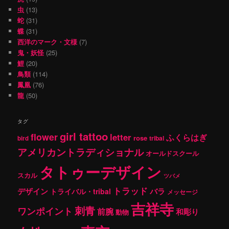
虫
(13)
蛇
(31)
蝶
(31)
西洋のマーク・文様
(7)
鬼・妖怪
(25)
鯉
(20)
鳥類
(114)
鳳凰
(76)
龍
(50)
タグ
girl tattoo
flower
letter
ふくらはぎ
rose
tribal
bird
アメリカントラディショナル
オールドスクール
タトゥーデザイン
スカル
ツバメ
トラッド
デザイン
バラ
トライバル・tribal
メッセージ
吉祥寺
刺青
ワンポイント
前腕
和彫り
動物