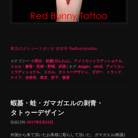
東京のタトゥースタジオ 吉祥寺 Redbunnytattoo
カテゴリー:
☆部位・前腕(ぜんわん)
、
アメリカントラディショナル
、
スカル・骸骨・死神・野晒
、
武器
|
タグ:
dagger
、
skull
、
アメリカン
トラディショナル
、
スカル
、
タトゥーデザイン
、
ダガー
、
トラッド
、
ナイフ
、
吉祥寺
、
東京
、
肘下
、
骸骨
蝦蟇・蛙・ガマガエルの刺青・
タトゥーデザイン
投稿日時:
2017年5月24日
外国から来て頂いたお客様に彫らして頂いた、ガマガエル(蝦蟇)