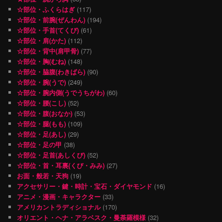
☆部位・ふくらはぎ
(117)
☆部位・前腕(ぜんわん)
(194)
☆部位・手首(てくび)
(61)
☆部位・肩(かた)
(112)
☆部位・背中(肩甲骨)
(77)
☆部位・胸(むね)
(148)
☆部位・脇腹(わきばら)
(90)
☆部位・腕(うで)
(249)
☆部位・腕内側(うでうちがわ)
(60)
☆部位・腰(こし)
(52)
☆部位・腹(おなか)
(53)
☆部位・腿(もも)
(109)
☆部位・足(あし)
(29)
☆部位・足の甲
(38)
☆部位・足首(あしくび)
(52)
☆部位・首・耳裏(くび・みみ)
(27)
お面・般若・天狗
(19)
アクセサリー・鍵・時計・宝石・ダイヤモンド
(16)
アニメ・漫画・キャラクター
(33)
アメリカントラディショナル
(170)
オリエント・ヘナ・アラベスク・曼荼羅模様
(32)