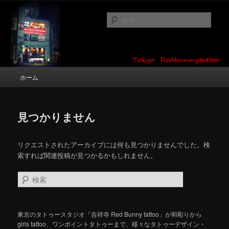
メ
サ
タトゥーデザイン・画像の紹介（和彫り・ワンポイント・girl tattoo）
イ
ブ
検
ン
コ
索
コ
ン
東京 タトゥースタジオ 吉祥寺 Red
ン
テ
テ
ン
Bunny Tattoo タトゥーデザイン・タ
ン
ツ
メ
ホーム
トゥー画像
ツ
へ
イ
へ
移
ン
移
動
メ
動
見つかりません
ニ
ュ
ー
リクエストされたアーカイブには何も見つかりませんでした。検
索すれば関連投稿が見つかるかもしれません。
検
索
東京のタトゥースタジオ「吉祥寺 Red Bunny tattoo」が和彫りから
girls tattoo、ワンポイントタトゥーまで、様々なタトゥーデザイン・