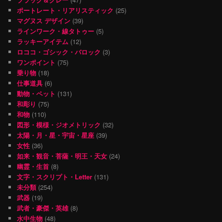
ポートレート・リアリスティック
(25)
マグヌス デザイン
(39)
ラインワーク・線タトゥー
(5)
ラッキーアイテム
(12)
ロココ・ゴシック・バロック
(3)
ワンポイント
(75)
乗り物
(18)
仕事道具
(6)
動物・ペット
(131)
和彫り
(75)
和物
(110)
図形・模様・ジオメトリック
(32)
太陽・月・星・宇宙・星座
(39)
女性
(36)
如来・観音・菩薩・明王・天女
(24)
幽霊・生首
(8)
文字・スクリプト・Letter
(131)
未分類
(254)
武器
(19)
武者・豪傑・英雄
(8)
水中生物
(48)