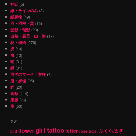
神話
(5)
線・ラインのみ
(3)
縁起物
(49)
羽・羽根・翼
(15)
聖獣・瑞獣
(28)
自然・風景・山・海
(17)
花・植物
(276)
虎
(19)
虫
(13)
蛇
(31)
蝶
(31)
西洋のマーク・文様
(7)
鬼・妖怪
(25)
鯉
(20)
鳥類
(114)
鳳凰
(76)
龍
(50)
タグ
girl tattoo
flower
letter
ふくらはぎ
rose
tribal
bird