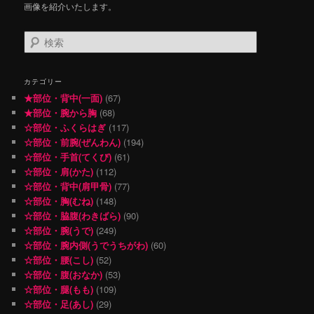
画像を紹介いたします。
検
索
カテゴリー
★部位・背中(一面)
(67)
★部位・腕から胸
(68)
☆部位・ふくらはぎ
(117)
☆部位・前腕(ぜんわん)
(194)
☆部位・手首(てくび)
(61)
☆部位・肩(かた)
(112)
☆部位・背中(肩甲骨)
(77)
☆部位・胸(むね)
(148)
☆部位・脇腹(わきばら)
(90)
☆部位・腕(うで)
(249)
☆部位・腕内側(うでうちがわ)
(60)
☆部位・腰(こし)
(52)
☆部位・腹(おなか)
(53)
☆部位・腿(もも)
(109)
☆部位・足(あし)
(29)