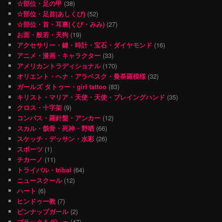
☆部位・足の甲
(38)
☆部位・足首(あしくび)
(52)
☆部位・首・耳裏(くび・みみ)
(27)
お面・般若・天狗
(19)
アクセサリー・鍵・時計・宝石・ダイヤモンド
(16)
アニメ・漫画・キャラクター
(33)
アメリカントラディショナル
(170)
オリエント・ヘナ・アラベスク・曼荼羅模様
(32)
ガールズ タトゥー・girl tattoo
(83)
キリスト・マリア・天使・天使・プレイングハンド
(35)
クロス・十字架
(9)
コンパス・羅針盤・アンカー
(12)
スカル・骸骨・死神・野晒
(66)
スケッチ・デッサン・水彩
(26)
スポーツ
(1)
チカーノ
(11)
トライバル・tribal
(64)
ニュースクール
(12)
ハート
(6)
ヒンドゥー教
(7)
ピンナップガール
(2)
ブラック＆グレー
(47)