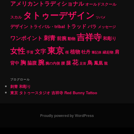
アメリカントラディショナル
オールドスクール
タトゥーデザイン
スカル
ツバメ
トラッド
デザイン
バラ
トライバル・tribal
メッセージ
吉祥寺
刺青
ワンポイント
前腕
和彫り
動物
東京
女性
文字
植物
肩
牡丹
手首
桜
縁起物
筆記体
腕
花
胸
鳥
腿
背中
脇腹
鳳凰
腰
龍
腕の内側
足首
ブログロール
刺青 和彫り
東京 タトゥースタジオ 吉祥寺 Red Bunny Tattoo
Proudly powered by WordPress