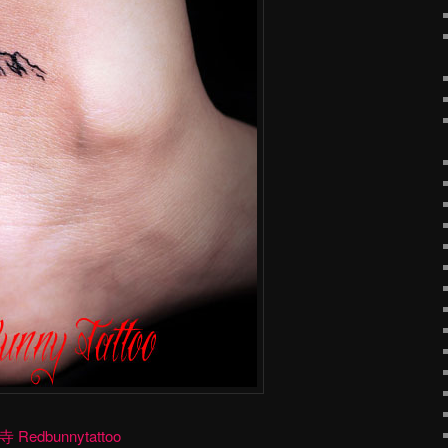
dbunnytattoo