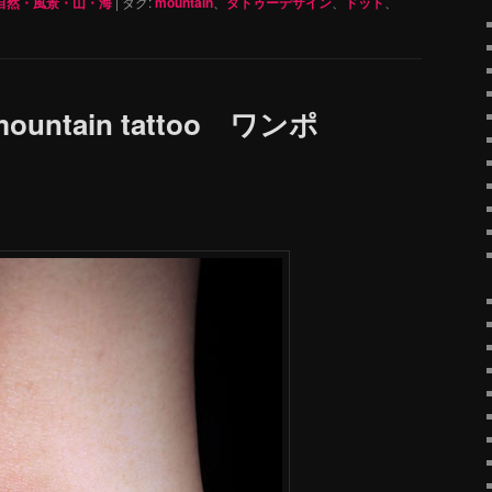
自然・風景・山・海
|
タグ:
mountain
、
タトゥーデザイン
、
ドット
、
ntain tattoo ワンポ