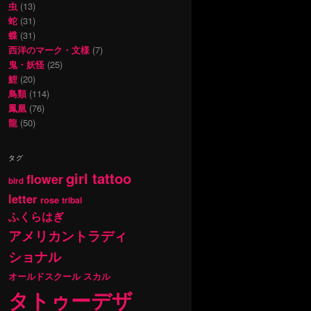
虫
(13)
蛇
(31)
蝶
(31)
西洋のマーク・文様
(7)
鬼・妖怪
(25)
鯉
(20)
鳥類
(114)
鳳凰
(76)
龍
(50)
タグ
girl tattoo
flower
bird
letter
rose
tribal
ふくらはぎ
アメリカントラディ
ショナル
オールドスクール
スカル
タトゥーデザ