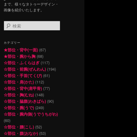
まで、様々なタトゥーデザイン・
画像を紹介いたします。
検
索
カテゴリー
★部位・背中(一面)
(67)
★部位・腕から胸
(68)
☆部位・ふくらはぎ
(117)
☆部位・前腕(ぜんわん)
(194)
☆部位・手首(てくび)
(61)
☆部位・肩(かた)
(112)
☆部位・背中(肩甲骨)
(77)
☆部位・胸(むね)
(148)
☆部位・脇腹(わきばら)
(90)
☆部位・腕(うで)
(249)
☆部位・腕内側(うでうちがわ)
(60)
☆部位・腰(こし)
(52)
☆部位・腹(おなか)
(53)