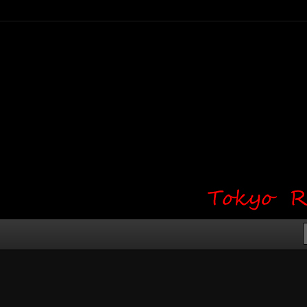
り・ワンポイント・girl tattoo）
タジオ 吉祥寺 Red Bunny
タトゥーデザイン・タトゥー画像