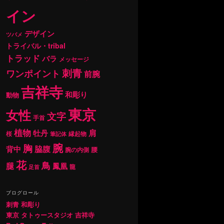
イン
デザイン
ツバメ
トライバル・tribal
トラッド
バラ
メッセージ
刺青
ワンポイント
前腕
吉祥寺
和彫り
動物
東京
女性
文字
手首
植物
肩
牡丹
桜
縁起物
筆記体
腕
胸
背中
脇腹
腰
腕の内側
花
鳥
腿
鳳凰
龍
足首
ブログロール
刺青 和彫り
東京 タトゥースタジオ 吉祥寺