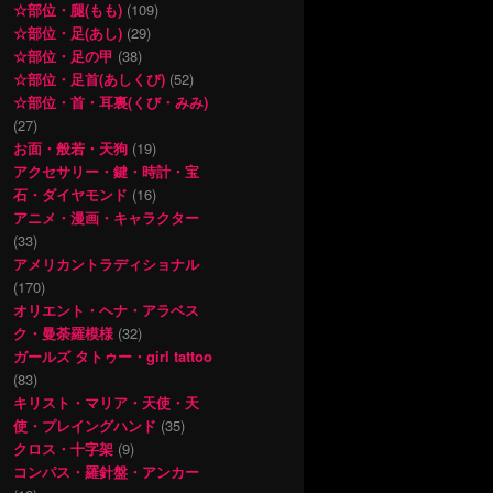
☆部位・腿(もも)
(109)
☆部位・足(あし)
(29)
☆部位・足の甲
(38)
☆部位・足首(あしくび)
(52)
☆部位・首・耳裏(くび・みみ)
(27)
お面・般若・天狗
(19)
アクセサリー・鍵・時計・宝
石・ダイヤモンド
(16)
アニメ・漫画・キャラクター
(33)
アメリカントラディショナル
(170)
オリエント・ヘナ・アラベス
ク・曼荼羅模様
(32)
ガールズ タトゥー・girl tattoo
(83)
キリスト・マリア・天使・天
使・プレイングハンド
(35)
クロス・十字架
(9)
コンパス・羅針盤・アンカー