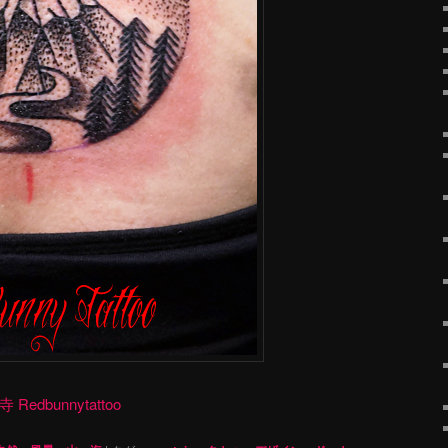
dbunnytattoo