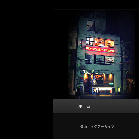
メ
サ
タトゥーデザイン・画像の紹介（和彫
イ
ブ
ン
コ
東京 タトゥース
コ
ン
Tattoo 
ン
テ
テ
ン
ン
ツ
ツ
へ
へ
移
移
動
動
メ
ホーム
イ
ン
メ
「
登山
」タグアーカイブ
ニ