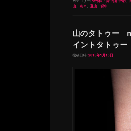
カテゴリー:
☆部位・背中(肩甲骨)
、
山
、
点々
、
登山
、
背中
山のタトゥー mou
イントタトゥー
投稿日時:
2015年1月15日