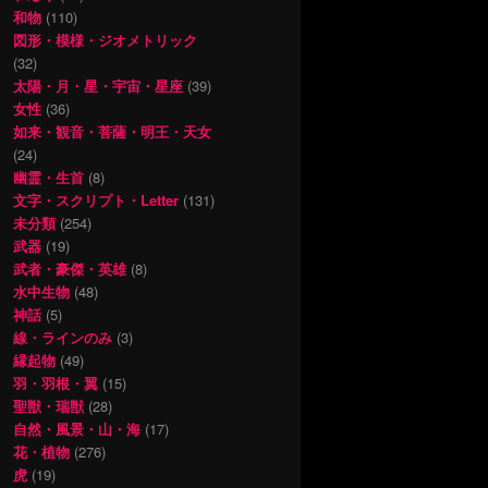
和物
(110)
図形・模様・ジオメトリック
(32)
太陽・月・星・宇宙・星座
(39)
女性
(36)
如来・観音・菩薩・明王・天女
(24)
幽霊・生首
(8)
文字・スクリプト・Letter
(131)
未分類
(254)
武器
(19)
武者・豪傑・英雄
(8)
水中生物
(48)
神話
(5)
線・ラインのみ
(3)
縁起物
(49)
羽・羽根・翼
(15)
聖獣・瑞獣
(28)
自然・風景・山・海
(17)
花・植物
(276)
虎
(19)