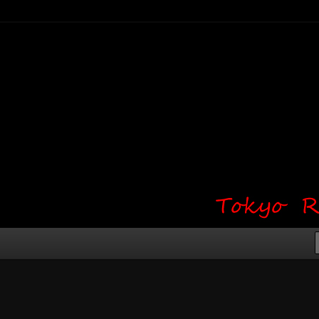
り・ワンポイント・girl tattoo）
タジオ 吉祥寺 Red Bunny
タトゥーデザイン・タトゥー画像