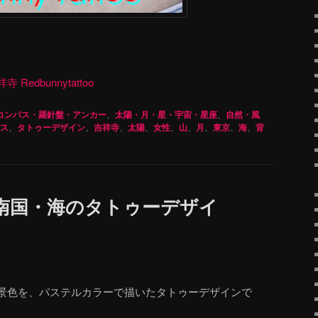
dbunnytattoo
コンパス・羅針盤・アンカー
、
太陽・月・星・宇宙・星座
、
自然・風
ス
、
タトゥーデザイン
、
吉祥寺
、
太陽
、
女性
、
山
、
月
、
東京
、
海
、
背
南国・海のタトゥーデザイ
景色を、パステルカラーで描いたタトゥーデザインで