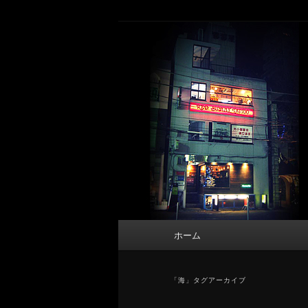
メ
サ
タトゥーデザイン・画像の紹介（和彫
イ
ブ
ン
コ
東京 タトゥース
コ
ン
Tattoo 
ン
テ
テ
ン
ン
ツ
ツ
へ
へ
移
移
動
動
メ
ホーム
イ
ン
メ
「
海
」タグアーカイブ
ニ