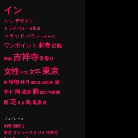
イン
デザイン
ツバメ
トライバル・tribal
トラッド
バラ
メッセージ
刺青
ワンポイント
前腕
吉祥寺
和彫り
動物
東京
女性
文字
手首
植物
肩
牡丹
桜
縁起物
筆記体
腕
胸
背中
脇腹
腰
腕の内側
花
鳥
腿
鳳凰
龍
足首
ブログロール
刺青 和彫り
東京 タトゥースタジオ 吉祥寺