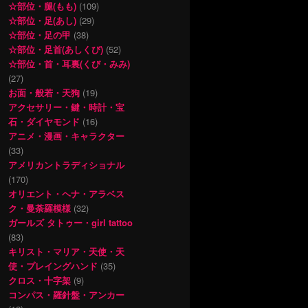
☆部位・腿(もも)
(109)
☆部位・足(あし)
(29)
☆部位・足の甲
(38)
☆部位・足首(あしくび)
(52)
☆部位・首・耳裏(くび・みみ)
(27)
お面・般若・天狗
(19)
アクセサリー・鍵・時計・宝
石・ダイヤモンド
(16)
アニメ・漫画・キャラクター
(33)
アメリカントラディショナル
(170)
オリエント・ヘナ・アラベス
ク・曼荼羅模様
(32)
ガールズ タトゥー・girl tattoo
(83)
キリスト・マリア・天使・天
使・プレイングハンド
(35)
クロス・十字架
(9)
コンパス・羅針盤・アンカー