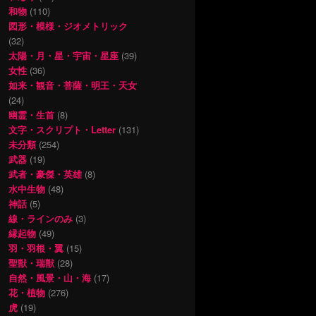
和物
(110)
図形・模様・ジオメトリック
(32)
太陽・月・星・宇宙・星座
(39)
女性
(36)
如来・観音・菩薩・明王・天女
(24)
幽霊・生首
(8)
文字・スクリプト・Letter
(131)
未分類
(254)
武器
(19)
武者・豪傑・英雄
(8)
水中生物
(48)
神話
(5)
線・ラインのみ
(3)
縁起物
(49)
羽・羽根・翼
(15)
聖獣・瑞獣
(28)
自然・風景・山・海
(17)
花・植物
(276)
虎
(19)