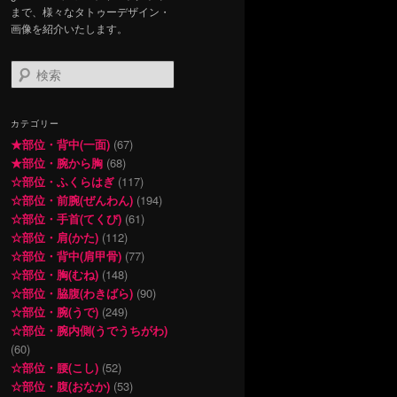
まで、様々なタトゥーデザイン・
画像を紹介いたします。
検
索
カテゴリー
★部位・背中(一面)
(67)
★部位・腕から胸
(68)
☆部位・ふくらはぎ
(117)
☆部位・前腕(ぜんわん)
(194)
☆部位・手首(てくび)
(61)
☆部位・肩(かた)
(112)
☆部位・背中(肩甲骨)
(77)
☆部位・胸(むね)
(148)
☆部位・脇腹(わきばら)
(90)
☆部位・腕(うで)
(249)
☆部位・腕内側(うでうちがわ)
(60)
☆部位・腰(こし)
(52)
☆部位・腹(おなか)
(53)