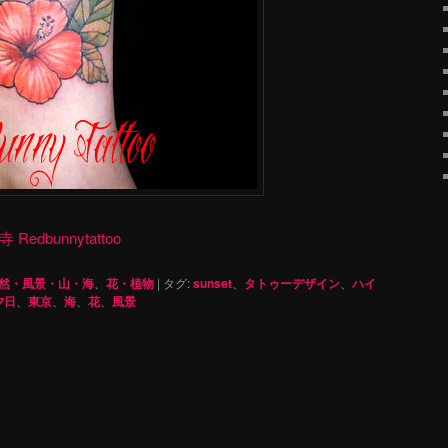
dbunnytattoo
然・風景・山・海
、
花・植物
|
タグ:
sunset
、
タトゥーデザイン
、
ハイ
夕日
、
東京
、
海
、
花
、
風景