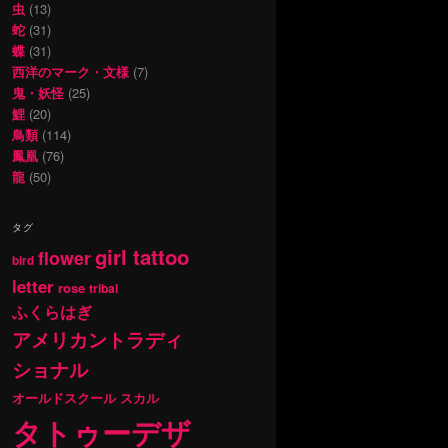
虫
(13)
蛇
(31)
蝶
(31)
西洋のマーク・文様
(7)
鬼・妖怪
(25)
鯉
(20)
鳥類
(114)
鳳凰
(76)
龍
(50)
タグ
girl tattoo
flower
bird
letter
rose
tribal
ふくらはぎ
アメリカントラディ
ショナル
オールドスクール
スカル
タトゥーデザ