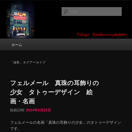
メ
サ
タトゥーデザイン・画像の紹介（和彫り・ワンポイント・girl tattoo）
イ
ブ
検
ン
コ
索
コ
ン
東京 タトゥースタジオ 吉祥寺 Red
ン
テ
テ
ン
Bunny Tattoo タトゥーデザイン・タ
ン
ツ
メ
ホーム
トゥー画像
ツ
へ
イ
へ
移
ン
移
動
メ
「
油彩
」タグアーカイブ
動
ニ
ュ
ー
フェルメール 真珠の耳飾りの
少女 タトゥーデザイン 絵
画・名画
投稿日時:
2024年3月23日
フェルメールの名画「真珠の耳飾りの少女」のタトゥーデザイン
です。