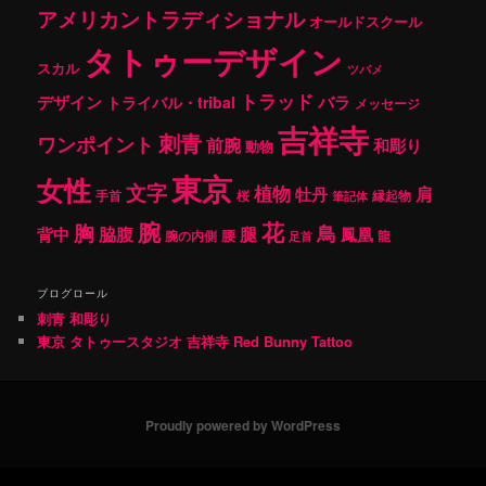
アメリカントラディショナル
オールドスクール
タトゥーデザイン
スカル
ツバメ
トラッド
デザイン
バラ
トライバル・tribal
メッセージ
吉祥寺
刺青
ワンポイント
前腕
和彫り
動物
東京
女性
文字
植物
肩
牡丹
手首
桜
縁起物
筆記体
腕
花
胸
鳥
腿
背中
脇腹
鳳凰
腰
龍
腕の内側
足首
ブログロール
刺青 和彫り
東京 タトゥースタジオ 吉祥寺 Red Bunny Tattoo
Proudly powered by WordPress