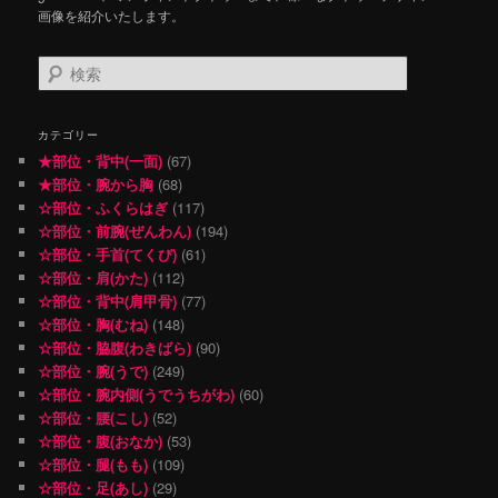
画像を紹介いたします。
検
索
カテゴリー
★部位・背中(一面)
(67)
★部位・腕から胸
(68)
☆部位・ふくらはぎ
(117)
☆部位・前腕(ぜんわん)
(194)
☆部位・手首(てくび)
(61)
☆部位・肩(かた)
(112)
☆部位・背中(肩甲骨)
(77)
☆部位・胸(むね)
(148)
☆部位・脇腹(わきばら)
(90)
☆部位・腕(うで)
(249)
☆部位・腕内側(うでうちがわ)
(60)
☆部位・腰(こし)
(52)
☆部位・腹(おなか)
(53)
☆部位・腿(もも)
(109)
☆部位・足(あし)
(29)