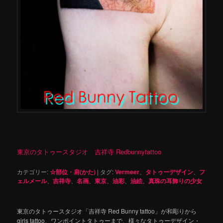
東京のタトゥースタジオ 吉祥寺 Redbunnytattoo
カテゴリー:
☆部位・肩(かた)
|
タグ:
Vermeer
、
タトゥーデザイン
、
フ
ェルメール
、
吉祥寺
、
名画
、
東京
、
油彩
、
油絵
、
真珠の耳飾りの少女
東京のタトゥースタジオ「吉祥寺 Red Bunny tattoo」が和彫りから
girls tattoo、ワンポイントタトゥーまで、様々なタトゥーデザイン・