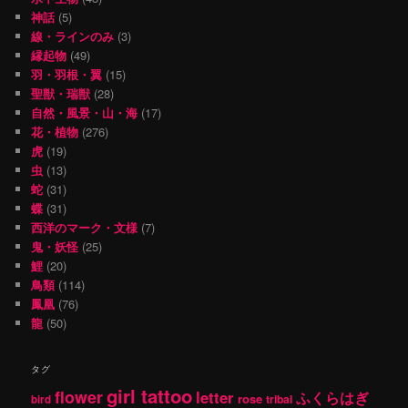
神話
(5)
線・ラインのみ
(3)
縁起物
(49)
羽・羽根・翼
(15)
聖獣・瑞獣
(28)
自然・風景・山・海
(17)
花・植物
(276)
虎
(19)
虫
(13)
蛇
(31)
蝶
(31)
西洋のマーク・文様
(7)
鬼・妖怪
(25)
鯉
(20)
鳥類
(114)
鳳凰
(76)
龍
(50)
タグ
girl tattoo
flower
letter
ふくらはぎ
rose
tribal
bird