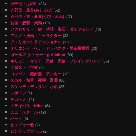
☆部位・足の甲
(38)
☆部位・足首(あしくび)
(52)
☆部位・首・耳裏(くび・みみ)
(27)
お面・般若・天狗
(19)
アクセサリー・鍵・時計・宝石・ダイヤモンド
(16)
アニメ・漫画・キャラクター
(33)
アメリカントラディショナル
(170)
オリエント・ヘナ・アラベスク・曼荼羅模様
(32)
ガールズ タトゥー・girl tattoo
(83)
キリスト・マリア・天使・天使・プレイングハンド
(35)
クロス・十字架
(9)
コンパス・羅針盤・アンカー
(12)
スカル・骸骨・死神・野晒
(66)
スケッチ・デッサン・水彩
(26)
スポーツ
(1)
チカーノ
(11)
トライバル・tribal
(64)
ニュースクール
(12)
ハート
(6)
ヒンドゥー教
(7)
ピンナップガール
(2)