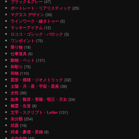
ブラック＆グレー
(47)
ポートレート・リアリスティック
(25)
マグヌス デザイン
(39)
ラインワーク・線タトゥー
(5)
ラッキーアイテム
(12)
ロココ・ゴシック・バロック
(3)
ワンポイント
(75)
乗り物
(18)
仕事道具
(6)
動物・ペット
(131)
和彫り
(75)
和物
(110)
図形・模様・ジオメトリック
(32)
太陽・月・星・宇宙・星座
(39)
女性
(36)
如来・観音・菩薩・明王・天女
(24)
幽霊・生首
(8)
文字・スクリプト・Letter
(131)
未分類
(254)
武器
(19)
武者・豪傑・英雄
(8)
水中生物
(48)