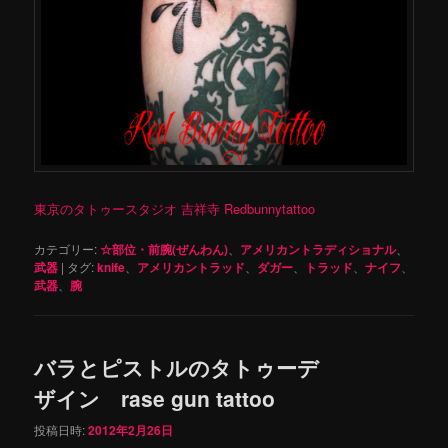
東京のタトゥースタジオ 吉祥寺 Redbunnytattoo
カテゴリー:
☆部位・前腕(ぜんわん)
、
アメリカントラディショナル
、
武器
|
タグ:
knife
、
アメリカントラッド
、
ダガー
、
トラッド
、
ナイフ
、
武器
、
腕
バラとピストルのタトゥーデ
ザイン rase gun tattoo
投稿日時:
2012年2月26日