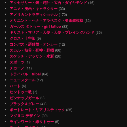
アクセサリー・鍵・時計・宝石・ダイヤモンド
(16)
アニメ・漫画・キャラクター
(33)
アメリカントラディショナル
(170)
オリエント・ヘナ・アラベスク・曼荼羅模様
(32)
ガールズ タトゥー・girl tattoo
(83)
キリスト・マリア・天使・天使・プレイングハンド
(35)
クロス・十字架
(9)
コンパス・羅針盤・アンカー
(12)
スカル・骸骨・死神・野晒
(66)
スケッチ・デッサン・水彩
(26)
スポーツ
(1)
チカーノ
(11)
トライバル・tribal
(64)
ニュースクール
(12)
ハート
(6)
ヒンドゥー教
(7)
ピンナップガール
(2)
ブラック＆グレー
(47)
ポートレート・リアリスティック
(25)
マグヌス デザイン
(39)
ラインワーク・線タトゥー
(5)