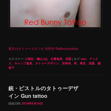
東京のタトゥースタジオ 吉祥寺 Redbunnytattoo
カテゴリー:
☆部位・胸(むね)
、
仕事道具
、
武器
|
タグ:
axe
、
アック
ス
、
キャンプ道具
、
タトゥーデザイン
、
吉祥寺
、
斧
、
東京
、
武器
、
鎖
骨下
銃・ピストルのタトゥーデザ
イン Gun tattoo
投稿日時:
2019年5月16日