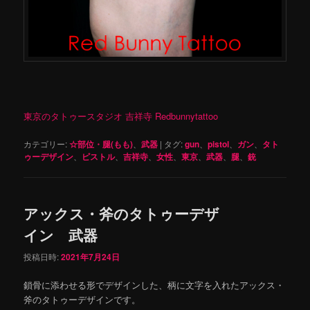
東京のタトゥースタジオ 吉祥寺 Redbunnytattoo
カテゴリー:
☆部位・腿(もも)
、
武器
|
タグ:
gun
、
pistol
、
ガン
、
タト
ゥーデザイン
、
ピストル
、
吉祥寺
、
女性
、
東京
、
武器
、
腿
、
銃
アックス・斧のタトゥーデザ
イン 武器
投稿日時:
2021年7月24日
鎖骨に添わせる形でデザインした、柄に文字を入れたアックス・
斧のタトゥーデザインです。