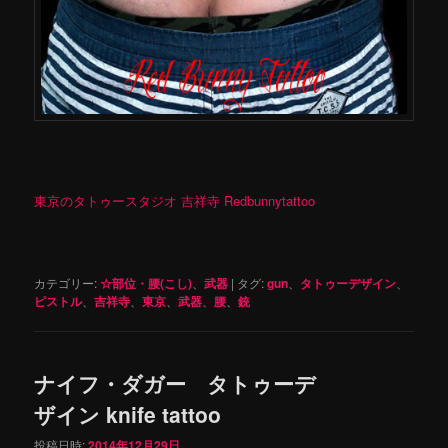
東京のタトゥースタジオ 吉祥寺 Redbunnytattoo
カテゴリー:
☆部位・腰(こし)
、
武器
|
タグ:
gun
、
タトゥーデザイン
、
ピストル
、
吉祥寺
、
東京
、
武器
、
腰
、
銃
ナイフ・ダガー タトゥーデ
ザイン knife tattoo
投稿日時:
2014年12月29日