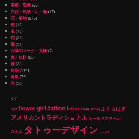
聖獣・瑞獣
(28)
自然・風景・山・海
(17)
花・植物
(276)
虎
(19)
虫
(13)
蛇
(31)
蝶
(31)
西洋のマーク・文様
(7)
鬼・妖怪
(25)
鯉
(20)
鳥類
(114)
鳳凰
(76)
龍
(50)
タグ
girl tattoo
flower
letter
ふくらはぎ
rose
tribal
bird
アメリカントラディショナル
オールドスクール
タトゥーデザイン
スカル
ツバメ