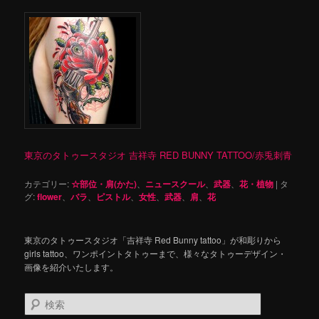
東京のタトゥースタジオ 吉祥寺 RED BUNNY TATTOO/赤兎刺青
カテゴリー:
☆部位・肩(かた)
、
ニュースクール
、
武器
、
花・植物
|
タ
グ:
flower
、
バラ
、
ピストル
、
女性
、
武器
、
肩
、
花
東京のタトゥースタジオ「吉祥寺 Red Bunny tattoo」が和彫りから
girls tattoo、ワンポイントタトゥーまで、様々なタトゥーデザイン・
画像を紹介いたします。
検
索