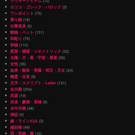
ラッキーアイテム
(12)
ロココ・ゴシック・バロック
(3)
ワンポイント
(75)
乗り物
(18)
仕事道具
(6)
動物・ペット
(131)
和彫り
(75)
和物
(110)
図形・模様・ジオメトリック
(32)
太陽・月・星・宇宙・星座
(39)
女性
(36)
如来・観音・菩薩・明王・天女
(24)
幽霊・生首
(8)
文字・スクリプト・Letter
(131)
未分類
(254)
武器
(19)
武者・豪傑・英雄
(8)
水中生物
(48)
神話
(5)
線・ラインのみ
(3)
縁起物
(49)
羽・羽根・翼
(15)