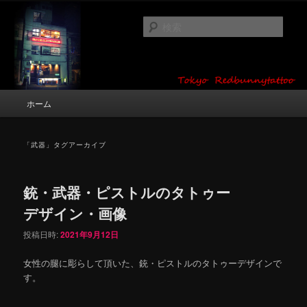
メ
サ
タトゥーデザイン・画像の紹介（和彫り・ワンポイント・girl tattoo）
イ
ブ
検
ン
コ
索
コ
ン
東京 タトゥースタジオ 吉祥寺 Red
ン
テ
テ
ン
Bunny Tattoo タトゥーデザイン・タ
ン
ツ
メ
ホーム
トゥー画像
ツ
へ
イ
へ
移
ン
移
動
メ
「
武器
」タグアーカイブ
動
ニ
ュ
ー
銃・武器・ピストルのタトゥー
デザイン・画像
投稿日時:
2021年9月12日
女性の腿に彫らして頂いた、銃・ピストルのタトゥーデザインで
す。