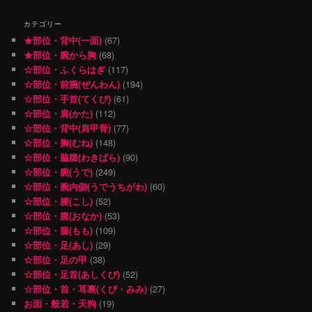
カテゴリー
★部位・背中(一面)
(67)
★部位・腕から胸
(68)
☆部位・ふくらはぎ
(117)
☆部位・前腕(ぜんわん)
(194)
☆部位・手首(てくび)
(61)
☆部位・肩(かた)
(112)
☆部位・背中(肩甲骨)
(77)
☆部位・胸(むね)
(148)
☆部位・脇腹(わきばら)
(90)
☆部位・腕(うで)
(249)
☆部位・腕内側(うでうちがわ)
(60)
☆部位・腰(こし)
(52)
☆部位・腹(おなか)
(53)
☆部位・腿(もも)
(109)
☆部位・足(あし)
(29)
☆部位・足の甲
(38)
☆部位・足首(あしくび)
(52)
☆部位・首・耳裏(くび・みみ)
(27)
お面・般若・天狗
(19)