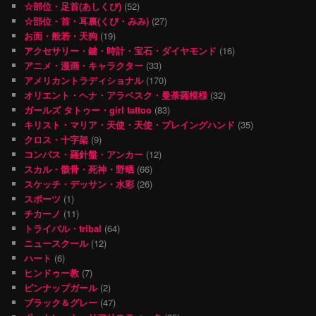
☆部位・足首(あしくび)
(52)
☆部位・首・耳裏(くび・みみ)
(27)
お面・般若・天狗
(19)
アクセサリー・鍵・時計・宝石・ダイヤモンド
(16)
アニメ・漫画・キャラクター
(33)
アメリカントラディショナル
(170)
オリエント・ヘナ・アラベスク・曼荼羅模様
(32)
ガールズ タトゥー・girl tattoo
(83)
キリスト・マリア・天使・天使・プレイングハンド
(35)
クロス・十字架
(9)
コンパス・羅針盤・アンカー
(12)
スカル・骸骨・死神・野晒
(66)
スケッチ・デッサン・水彩
(26)
スポーツ
(1)
チカーノ
(11)
トライバル・tribal
(64)
ニュースクール
(12)
ハート
(6)
ヒンドゥー教
(7)
ピンナップガール
(2)
ブラック＆グレー
(47)