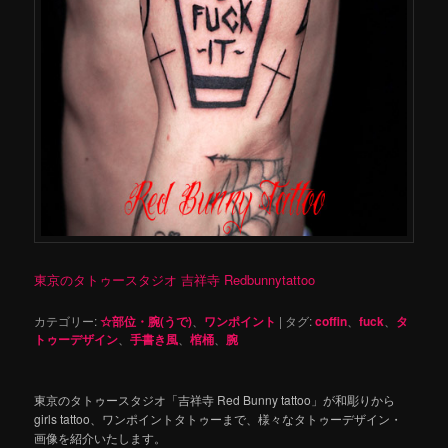
東京のタトゥースタジオ 吉祥寺 Redbunnytattoo
カテゴリー:
☆部位・腕(うで)
、
ワンポイント
|
タグ:
coffin
、
fuck
、
タ
トゥーデザイン
、
手書き風
、
棺桶
、
腕
東京のタトゥースタジオ「吉祥寺 Red Bunny tattoo」が和彫りから
girls tattoo、ワンポイントタトゥーまで、様々なタトゥーデザイン・
画像を紹介いたします。