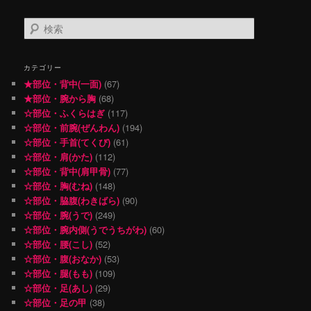
検
索
カテゴリー
★部位・背中(一面)
(67)
★部位・腕から胸
(68)
☆部位・ふくらはぎ
(117)
☆部位・前腕(ぜんわん)
(194)
☆部位・手首(てくび)
(61)
☆部位・肩(かた)
(112)
☆部位・背中(肩甲骨)
(77)
☆部位・胸(むね)
(148)
☆部位・脇腹(わきばら)
(90)
☆部位・腕(うで)
(249)
☆部位・腕内側(うでうちがわ)
(60)
☆部位・腰(こし)
(52)
☆部位・腹(おなか)
(53)
☆部位・腿(もも)
(109)
☆部位・足(あし)
(29)
☆部位・足の甲
(38)