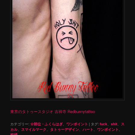
東京のタトゥースタジオ 吉祥寺 Redbunnytattoo
カテゴリー:
☆部位・ふくらはぎ
、
ワンポイント
|
タグ:
fuck
、
shit
、
ス
カル
、
スマイルマーク
、
タトゥーデザイン
、
ハート
、
ワンポイント
、
棺桶