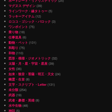
ポートレート・リアリスティック
(25)
マグヌス デザイン
(39)
ラインワーク・線タトゥー
(5)
ラッキーアイテム
(12)
ロココ・ゴシック・バロック
(3)
ワンポイント
(75)
乗り物
(18)
仕事道具
(6)
動物・ペット
(131)
和彫り
(75)
和物
(110)
図形・模様・ジオメトリック
(32)
太陽・月・星・宇宙・星座
(39)
女性
(36)
如来・観音・菩薩・明王・天女
(24)
幽霊・生首
(8)
文字・スクリプト・Letter
(131)
未分類
(254)
武器
(19)
武者・豪傑・英雄
(8)
水中生物
(48)
神話
(5)