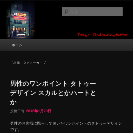
メ
サ
タトゥーデザイン・画像の紹介（和彫り・ワンポイント・girl tattoo）
イ
ブ
検
ン
コ
索
コ
ン
東京 タトゥースタジオ 吉祥寺 Red
ン
テ
テ
ン
Bunny Tattoo タトゥーデザイン・タ
ン
ツ
メ
ホーム
トゥー画像
ツ
へ
イ
へ
移
ン
移
動
メ
「
棺桶
」タグアーカイブ
動
ニ
ュ
ー
男性のワンポイント タトゥー
デザイン スカルとかハートと
か
投稿日時:
2016年1月20日
男性のお客様に彫らして頂いたワンポイントのタトゥーデザイン
です。