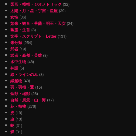
図形・模様・ジオメトリック
(32)
太陽・月・星・宇宙・星座
(39)
女性
(36)
如来・観音・菩薩・明王・天女
(24)
幽霊・生首
(8)
文字・スクリプト・Letter
(131)
未分類
(254)
武器
(19)
武者・豪傑・英雄
(8)
水中生物
(48)
神話
(5)
線・ラインのみ
(3)
縁起物
(49)
羽・羽根・翼
(15)
聖獣・瑞獣
(28)
自然・風景・山・海
(17)
花・植物
(276)
虎
(19)
虫
(13)
蛇
(31)
蝶
(31)