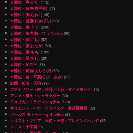
☆部位・肩(かた)
(112)
☆部位・背中(肩甲骨)
(77)
☆部位・胸(むね)
(148)
☆部位・脇腹(わきばら)
(90)
☆部位・腕(うで)
(249)
☆部位・腕内側(うでうちがわ)
(60)
☆部位・腰(こし)
(52)
☆部位・腹(おなか)
(53)
☆部位・腿(もも)
(109)
☆部位・足(あし)
(29)
☆部位・足の甲
(38)
☆部位・足首(あしくび)
(52)
☆部位・首・耳裏(くび・みみ)
(27)
お面・般若・天狗
(19)
アクセサリー・鍵・時計・宝石・ダイヤモンド
(16)
アニメ・漫画・キャラクター
(33)
アメリカントラディショナル
(170)
オリエント・ヘナ・アラベスク・曼荼羅模様
(32)
ガールズ タトゥー・girl tattoo
(83)
キリスト・マリア・天使・天使・プレイングハンド
(35)
クロス・十字架
(9)
コンパス・羅針盤・アンカー
(12)