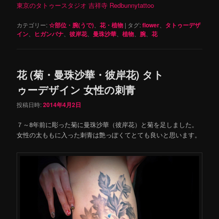
東京のタトゥースタジオ 吉祥寺 Redbunnytattoo
カテゴリー:
☆部位・腕(うで)
、
花・植物
|
タグ:
flower
、
タトゥーデザ
イン
、
ヒガンバナ
、
彼岸花
、
曼珠沙華
、
植物
、
腕
、
花
花 (菊・曼珠沙華・彼岸花) タト
ゥーデザイン 女性の刺青
投稿日時:
2014年4月2日
７～8年前に彫った菊に曼珠沙華（彼岸花）と菊を足しました。
女性の太ももに入った刺青は艶っぽくてとても良いと思います。