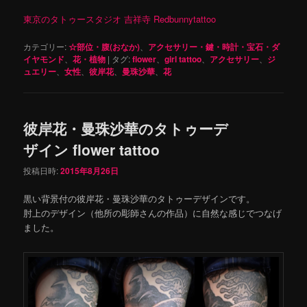
東京のタトゥースタジオ 吉祥寺 Redbunnytattoo
カテゴリー:
☆部位・腹(おなか)
、
アクセサリー・鍵・時計・宝石・ダ
イヤモンド
、
花・植物
|
タグ:
flower
、
girl tattoo
、
アクセサリー
、
ジ
ュエリー
、
女性
、
彼岸花
、
曼珠沙華
、
花
彼岸花・曼珠沙華のタトゥーデ
ザイン flower tattoo
投稿日時:
2015年8月26日
黒い背景付の彼岸花・曼珠沙華のタトゥーデザインです。
肘上のデザイン（他所の彫師さんの作品）に自然な感じでつなげ
ました。