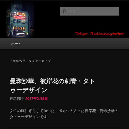
メ
サ
タトゥーデザイン・画像の紹介（和彫り・ワンポイント・girl tattoo）
イ
ブ
検
ン
コ
索
コ
ン
東京 タトゥースタジオ 吉祥寺 Red
ン
テ
テ
ン
Bunny Tattoo タトゥーデザイン・タ
ン
ツ
メ
ホーム
トゥー画像
ツ
へ
イ
へ
移
ン
移
動
メ
「
曼珠沙華
」タグアーカイブ
動
ニ
ュ
ー
曼珠沙華、彼岸花の刺青・タト
ゥーデザイン
投稿日時:
2017年2月9日
女性の腿に彫らして頂いた、ボカシの入った彼岸花・曼珠沙華の
タトゥーデザインです。