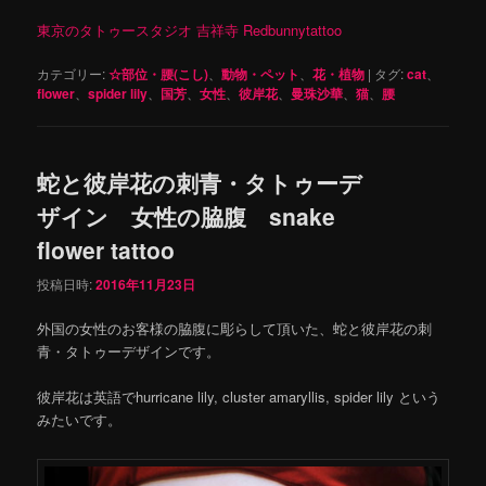
東京のタトゥースタジオ 吉祥寺 Redbunnytattoo
カテゴリー:
☆部位・腰(こし)
、
動物・ペット
、
花・植物
|
タグ:
cat
、
flower
、
spider lily
、
国芳
、
女性
、
彼岸花
、
曼珠沙華
、
猫
、
腰
蛇と彼岸花の刺青・タトゥーデ
ザイン 女性の脇腹 snake
flower tattoo
投稿日時:
2016年11月23日
外国の女性のお客様の脇腹に彫らして頂いた、蛇と彼岸花の刺
青・タトゥーデザインです。
彼岸花は英語でhurricane lily, cluster amaryllis, spider lily という
みたいです。