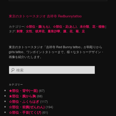
東京のタトゥースタジオ 吉祥寺 Redbunnytattoo
カテゴリー:
☆部位・腿(もも)
、
☆部位・足(あし)
、
未分類
、
花・植物
|
タグ:
刺青
、
女性
、
彼岸花
、
曼珠沙華
、
腿
、
花
、
菊
、
足
東京のタトゥースタジオ「吉祥寺 Red Bunny tattoo」が和彫りから
girls tattoo、ワンポイントタトゥーまで、様々なタトゥーデザイン・
画像を紹介いたします。
検
索
カテゴリー
★部位・背中(一面)
(67)
★部位・腕から胸
(68)
☆部位・ふくらはぎ
(117)
☆部位・前腕(ぜんわん)
(194)
☆部位・手首(てくび)
(61)