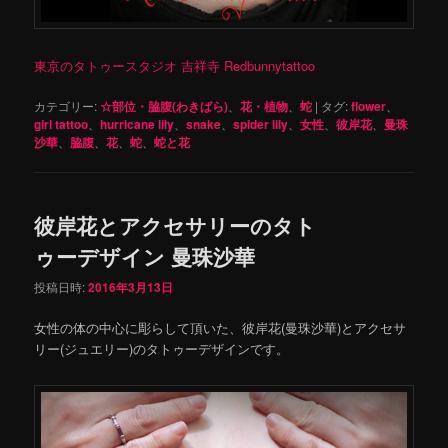
東京のタトゥースタジオ 吉祥寺 Redbunnytattoo
カテゴリー:
☆部位・脇腹(わきばら)
、
花・植物
、
蛇
|
タグ:
flower
、
girl tattoo
、
hurricane lily
、
snake
、
spider lily
、
女性
、
彼岸花
、
曼珠
沙華
、
脇腹
、
花
、
蛇
、
蛇と花
彼岸花とアクセサリーのタト
ゥーデザイン 曼珠沙華
投稿日時:
2016年3月13日
女性の体の中心に彫らして頂いた、彼岸花(曼珠沙華)とアクセサ
リー(ジュエリー)のタトゥーデザインです。