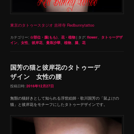
東京のタトゥースタジオ 吉祥寺 Redbunnytattoo
カテゴリー:
☆部位・腿(もも)
、
花・植物
|
タグ:
flower
、
タトゥーデザ
イン
、
女性
、
彼岸花
、
曼珠沙華
、
植物
、
腿
、
花
国芳の猫と彼岸花のタトゥーデ
ザイン 女性の腰
投稿日時:
2016年12月27日
無類の猫好きとして知られる浮世絵師・歌川国芳の「鼠よけの
猫」と彼岸花をモチーフにしたタトゥーデザインです。