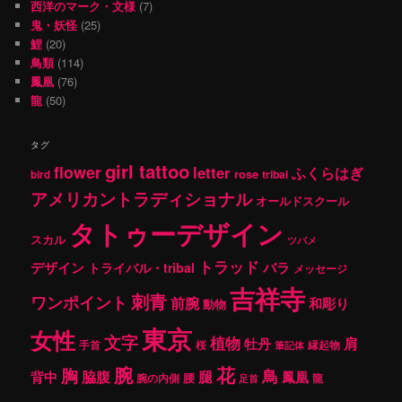
西洋のマーク・文様
(7)
鬼・妖怪
(25)
鯉
(20)
鳥類
(114)
鳳凰
(76)
龍
(50)
タグ
girl tattoo
flower
letter
ふくらはぎ
rose
tribal
bird
アメリカントラディショナル
オールドスクール
タトゥーデザイン
スカル
ツバメ
トラッド
デザイン
バラ
トライバル・tribal
メッセージ
吉祥寺
刺青
ワンポイント
前腕
和彫り
動物
東京
女性
文字
植物
肩
牡丹
手首
桜
縁起物
筆記体
腕
花
胸
鳥
腿
背中
脇腹
鳳凰
腰
龍
腕の内側
足首