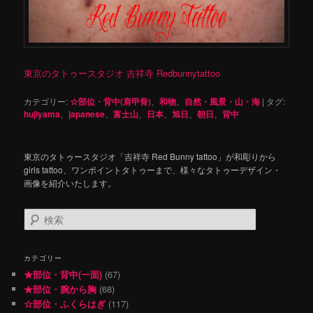
東京のタトゥースタジオ 吉祥寺 Redbunnytattoo
カテゴリー:
☆部位・背中(肩甲骨)
、
和物
、
自然・風景・山・海
|
タグ:
hujiyama
、
japanese
、
富士山
、
日本
、
旭日
、
朝日
、
背中
東京のタトゥースタジオ「吉祥寺 Red Bunny tattoo」が和彫りから
girls tattoo、ワンポイントタトゥーまで、様々なタトゥーデザイン・
画像を紹介いたします。
検
索
カテゴリー
★部位・背中(一面)
(67)
★部位・腕から胸
(68)
☆部位・ふくらはぎ
(117)