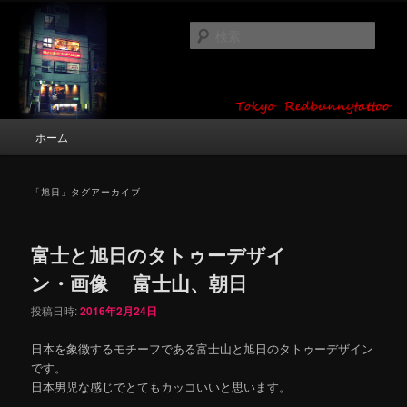
メ
サ
タトゥーデザイン・画像の紹介（和彫り・ワンポイント・girl tattoo）
イ
ブ
検
ン
コ
索
コ
ン
東京 タトゥースタジオ 吉祥寺 Red
ン
テ
テ
ン
Bunny Tattoo タトゥーデザイン・タ
ン
ツ
メ
ホーム
トゥー画像
ツ
へ
イ
へ
移
ン
移
動
メ
「
旭日
」タグアーカイブ
動
ニ
ュ
ー
富士と旭日のタトゥーデザイ
ン・画像 富士山、朝日
投稿日時:
2016年2月24日
日本を象徴するモチーフである富士山と旭日のタトゥーデザイン
です。
日本男児な感じでとてもカッコいいと思います。