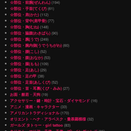
☆部位・前腕(ぜんわん)
(194)
☆部位・手首(てくび)
(61)
☆部位・肩(かた)
(112)
☆部位・背中(肩甲骨)
(77)
☆部位・胸(むね)
(148)
☆部位・脇腹(わきばら)
(90)
☆部位・腕(うで)
(249)
☆部位・腕内側(うでうちがわ)
(60)
☆部位・腰(こし)
(52)
☆部位・腹(おなか)
(53)
☆部位・腿(もも)
(109)
☆部位・足(あし)
(29)
☆部位・足の甲
(38)
☆部位・足首(あしくび)
(52)
☆部位・首・耳裏(くび・みみ)
(27)
お面・般若・天狗
(19)
アクセサリー・鍵・時計・宝石・ダイヤモンド
(16)
アニメ・漫画・キャラクター
(33)
アメリカントラディショナル
(170)
オリエント・ヘナ・アラベスク・曼荼羅模様
(32)
ガールズ タトゥー・girl tattoo
(83)