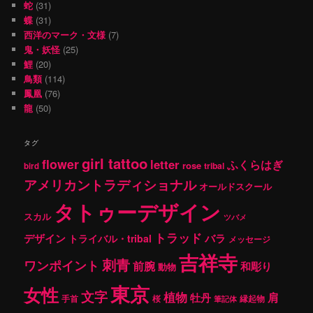
蛇
(31)
蝶
(31)
西洋のマーク・文様
(7)
鬼・妖怪
(25)
鯉
(20)
鳥類
(114)
鳳凰
(76)
龍
(50)
タグ
girl tattoo
flower
letter
ふくらはぎ
rose
tribal
bird
アメリカントラディショナル
オールドスクール
タトゥーデザイン
スカル
ツバメ
トラッド
デザイン
バラ
トライバル・tribal
メッセージ
吉祥寺
刺青
ワンポイント
前腕
和彫り
動物
東京
女性
文字
植物
肩
牡丹
手首
桜
縁起物
筆記体