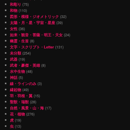
和彫り
(75)
和物
(110)
図形・模様・ジオメトリック
(32)
太陽・月・星・宇宙・星座
(39)
女性
(36)
如来・観音・菩薩・明王・天女
(24)
幽霊・生首
(8)
文字・スクリプト・Letter
(131)
未分類
(254)
武器
(19)
武者・豪傑・英雄
(8)
水中生物
(48)
神話
(5)
線・ラインのみ
(3)
縁起物
(49)
羽・羽根・翼
(15)
聖獣・瑞獣
(28)
自然・風景・山・海
(17)
花・植物
(276)
虎
(19)
虫
(13)