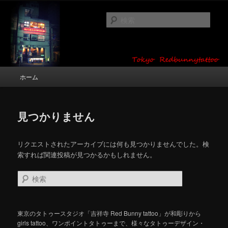
メ
サ
タトゥーデザイン・画像の紹介（和彫り・ワンポイント・girl tattoo）
イ
ブ
検
ン
コ
索
コ
ン
東京 タトゥースタジオ 吉祥寺 Red
ン
テ
テ
ン
Bunny Tattoo タトゥーデザイン・タ
ン
ツ
メ
ホーム
トゥー画像
ツ
へ
イ
へ
移
ン
移
動
メ
動
見つかりません
ニ
ュ
ー
リクエストされたアーカイブには何も見つかりませんでした。検
索すれば関連投稿が見つかるかもしれません。
検
索
東京のタトゥースタジオ「吉祥寺 Red Bunny tattoo」が和彫りから
girls tattoo、ワンポイントタトゥーまで、様々なタトゥーデザイン・