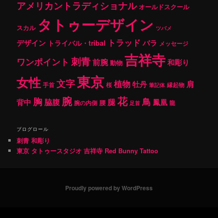
アメリカントラディショナル
オールドスクール
タトゥーデザイン
スカル
ツバメ
トラッド
デザイン
バラ
トライバル・tribal
メッセージ
吉祥寺
刺青
ワンポイント
前腕
和彫り
動物
東京
女性
文字
植物
肩
牡丹
手首
桜
縁起物
筆記体
腕
花
胸
鳥
腿
背中
脇腹
鳳凰
腰
龍
腕の内側
足首
ブログロール
刺青 和彫り
東京 タトゥースタジオ 吉祥寺 Red Bunny Tattoo
Proudly powered by WordPress