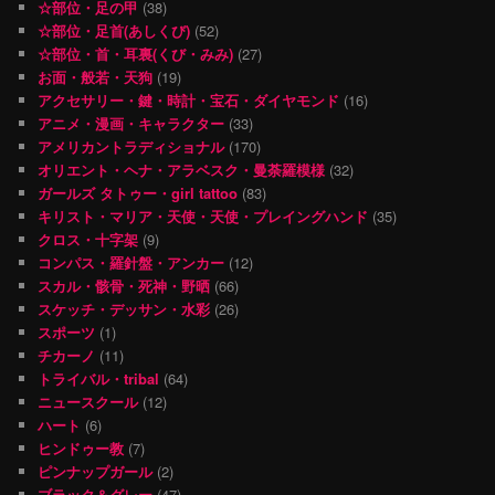
☆部位・足の甲
(38)
☆部位・足首(あしくび)
(52)
☆部位・首・耳裏(くび・みみ)
(27)
お面・般若・天狗
(19)
アクセサリー・鍵・時計・宝石・ダイヤモンド
(16)
アニメ・漫画・キャラクター
(33)
アメリカントラディショナル
(170)
オリエント・ヘナ・アラベスク・曼荼羅模様
(32)
ガールズ タトゥー・girl tattoo
(83)
キリスト・マリア・天使・天使・プレイングハンド
(35)
クロス・十字架
(9)
コンパス・羅針盤・アンカー
(12)
スカル・骸骨・死神・野晒
(66)
スケッチ・デッサン・水彩
(26)
スポーツ
(1)
チカーノ
(11)
トライバル・tribal
(64)
ニュースクール
(12)
ハート
(6)
ヒンドゥー教
(7)
ピンナップガール
(2)
ブラック＆グレー
(47)