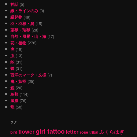
神話
(5)
線・ラインのみ
(3)
縁起物
(49)
羽・羽根・翼
(15)
聖獣・瑞獣
(28)
自然・風景・山・海
(17)
花・植物
(276)
虎
(19)
虫
(13)
蛇
(31)
蝶
(31)
西洋のマーク・文様
(7)
鬼・妖怪
(25)
鯉
(20)
鳥類
(114)
鳳凰
(76)
龍
(50)
タグ
girl tattoo
flower
letter
ふくらはぎ
rose
tribal
bird