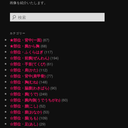
画像を紹介いたします。
検
索
カテゴリー
★部位・背中(一面)
(67)
★部位・腕から胸
(68)
☆部位・ふくらはぎ
(117)
☆部位・前腕(ぜんわん)
(194)
☆部位・手首(てくび)
(61)
☆部位・肩(かた)
(112)
☆部位・背中(肩甲骨)
(77)
☆部位・胸(むね)
(148)
☆部位・脇腹(わきばら)
(90)
☆部位・腕(うで)
(249)
☆部位・腕内側(うでうちがわ)
(60)
☆部位・腰(こし)
(52)
☆部位・腹(おなか)
(53)
☆部位・腿(もも)
(109)
☆部位・足(あし)
(29)