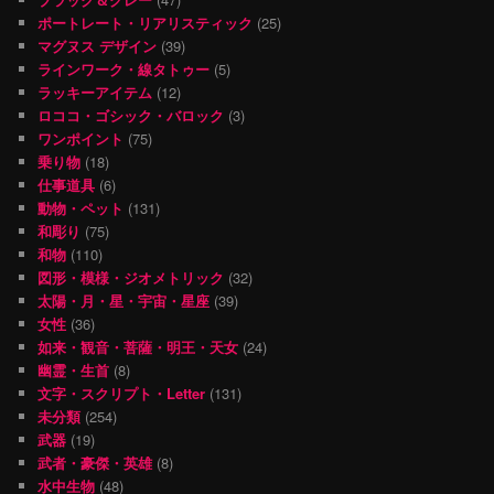
ポートレート・リアリスティック
(25)
マグヌス デザイン
(39)
ラインワーク・線タトゥー
(5)
ラッキーアイテム
(12)
ロココ・ゴシック・バロック
(3)
ワンポイント
(75)
乗り物
(18)
仕事道具
(6)
動物・ペット
(131)
和彫り
(75)
和物
(110)
図形・模様・ジオメトリック
(32)
太陽・月・星・宇宙・星座
(39)
女性
(36)
如来・観音・菩薩・明王・天女
(24)
幽霊・生首
(8)
文字・スクリプト・Letter
(131)
未分類
(254)
武器
(19)
武者・豪傑・英雄
(8)
水中生物
(48)