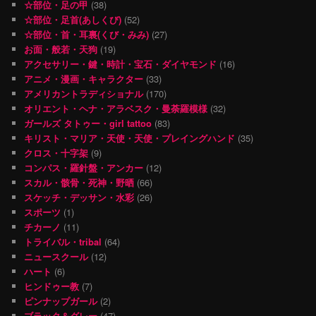
☆部位・足の甲
(38)
☆部位・足首(あしくび)
(52)
☆部位・首・耳裏(くび・みみ)
(27)
お面・般若・天狗
(19)
アクセサリー・鍵・時計・宝石・ダイヤモンド
(16)
アニメ・漫画・キャラクター
(33)
アメリカントラディショナル
(170)
オリエント・ヘナ・アラベスク・曼荼羅模様
(32)
ガールズ タトゥー・girl tattoo
(83)
キリスト・マリア・天使・天使・プレイングハンド
(35)
クロス・十字架
(9)
コンパス・羅針盤・アンカー
(12)
スカル・骸骨・死神・野晒
(66)
スケッチ・デッサン・水彩
(26)
スポーツ
(1)
チカーノ
(11)
トライバル・tribal
(64)
ニュースクール
(12)
ハート
(6)
ヒンドゥー教
(7)
ピンナップガール
(2)
ブラック＆グレー
(47)