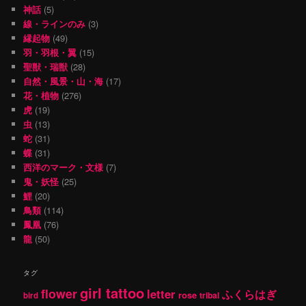
神話
(5)
線・ラインのみ
(3)
縁起物
(49)
羽・羽根・翼
(15)
聖獣・瑞獣
(28)
自然・風景・山・海
(17)
花・植物
(276)
虎
(19)
虫
(13)
蛇
(31)
蝶
(31)
西洋のマーク・文様
(7)
鬼・妖怪
(25)
鯉
(20)
鳥類
(114)
鳳凰
(76)
龍
(50)
タグ
girl tattoo
flower
letter
ふくらはぎ
rose
tribal
bird