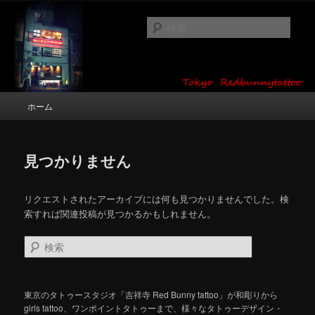
メ
サ
タトゥーデザイン・画像の紹介（和彫り・ワンポイント・girl tattoo）
イ
ブ
検
ン
コ
索
コ
ン
東京 タトゥースタジオ 吉祥寺 Red
ン
テ
テ
ン
Bunny Tattoo タトゥーデザイン・タ
ン
ツ
メ
ホーム
トゥー画像
ツ
へ
イ
へ
移
ン
移
動
メ
動
見つかりません
ニ
ュ
ー
リクエストされたアーカイブには何も見つかりませんでした。検
索すれば関連投稿が見つかるかもしれません。
検
索
東京のタトゥースタジオ「吉祥寺 Red Bunny tattoo」が和彫りから
girls tattoo、ワンポイントタトゥーまで、様々なタトゥーデザイン・