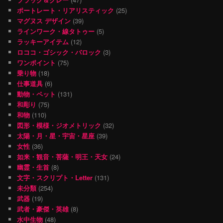
ポートレート・リアリスティック
(25)
マグヌス デザイン
(39)
ラインワーク・線タトゥー
(5)
ラッキーアイテム
(12)
ロココ・ゴシック・バロック
(3)
ワンポイント
(75)
乗り物
(18)
仕事道具
(6)
動物・ペット
(131)
和彫り
(75)
和物
(110)
図形・模様・ジオメトリック
(32)
太陽・月・星・宇宙・星座
(39)
女性
(36)
如来・観音・菩薩・明王・天女
(24)
幽霊・生首
(8)
文字・スクリプト・Letter
(131)
未分類
(254)
武器
(19)
武者・豪傑・英雄
(8)
水中生物
(48)