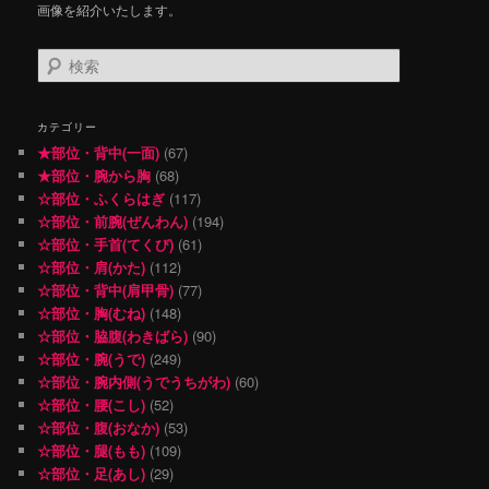
画像を紹介いたします。
検
索
カテゴリー
★部位・背中(一面)
(67)
★部位・腕から胸
(68)
☆部位・ふくらはぎ
(117)
☆部位・前腕(ぜんわん)
(194)
☆部位・手首(てくび)
(61)
☆部位・肩(かた)
(112)
☆部位・背中(肩甲骨)
(77)
☆部位・胸(むね)
(148)
☆部位・脇腹(わきばら)
(90)
☆部位・腕(うで)
(249)
☆部位・腕内側(うでうちがわ)
(60)
☆部位・腰(こし)
(52)
☆部位・腹(おなか)
(53)
☆部位・腿(もも)
(109)
☆部位・足(あし)
(29)