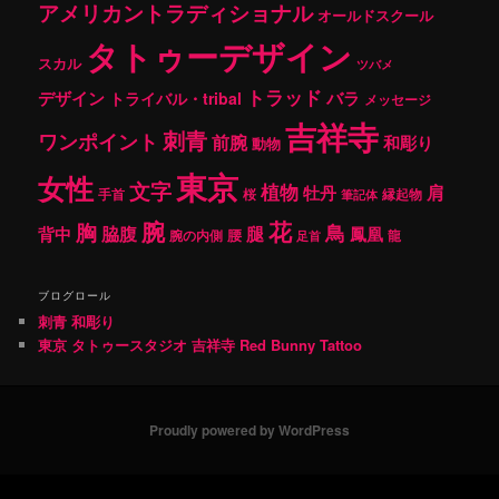
アメリカントラディショナル
オールドスクール
タトゥーデザイン
スカル
ツバメ
トラッド
デザイン
バラ
トライバル・tribal
メッセージ
吉祥寺
刺青
ワンポイント
前腕
和彫り
動物
東京
女性
文字
植物
肩
牡丹
手首
桜
縁起物
筆記体
腕
花
胸
鳥
腿
背中
脇腹
鳳凰
腰
龍
腕の内側
足首
ブログロール
刺青 和彫り
東京 タトゥースタジオ 吉祥寺 Red Bunny Tattoo
Proudly powered by WordPress