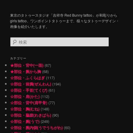
東京のタトゥースタジオ「吉祥寺 Red Bunny tattoo」が和彫りから
girls tattoo、ワンポイントタトゥーまで、様々なタトゥーデザイン・
画像を紹介いたします。
検
索
カテゴリー
★部位・背中(一面)
(67)
★部位・腕から胸
(68)
☆部位・ふくらはぎ
(117)
☆部位・前腕(ぜんわん)
(194)
☆部位・手首(てくび)
(61)
☆部位・肩(かた)
(112)
☆部位・背中(肩甲骨)
(77)
☆部位・胸(むね)
(148)
☆部位・脇腹(わきばら)
(90)
☆部位・腕(うで)
(249)
☆部位・腕内側(うでうちがわ)
(60)