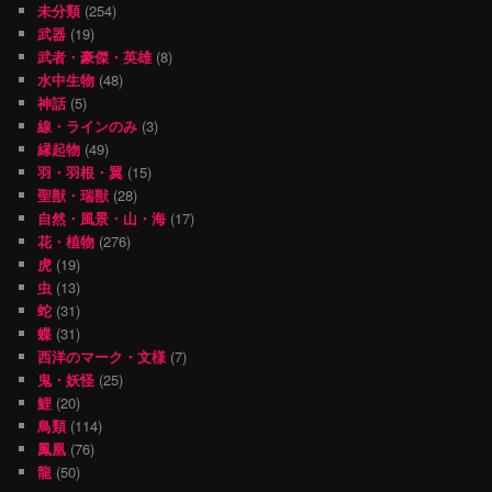
未分類
(254)
武器
(19)
武者・豪傑・英雄
(8)
水中生物
(48)
神話
(5)
線・ラインのみ
(3)
縁起物
(49)
羽・羽根・翼
(15)
聖獣・瑞獣
(28)
自然・風景・山・海
(17)
花・植物
(276)
虎
(19)
虫
(13)
蛇
(31)
蝶
(31)
西洋のマーク・文様
(7)
鬼・妖怪
(25)
鯉
(20)
鳥類
(114)
鳳凰
(76)
龍
(50)