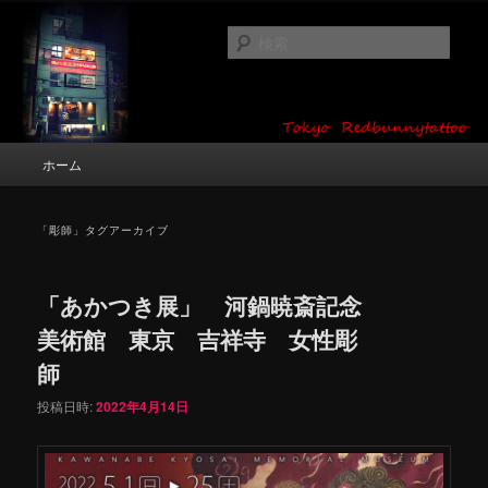
メ
サ
タトゥーデザイン・画像の紹介（和彫り・ワンポイント・girl tattoo）
イ
ブ
検
ン
コ
索
コ
ン
東京 タトゥースタジオ 吉祥寺 Red
ン
テ
テ
ン
Bunny Tattoo タトゥーデザイン・タ
ン
ツ
メ
ホーム
トゥー画像
ツ
へ
イ
へ
移
ン
移
動
メ
「
彫師
」タグアーカイブ
動
ニ
ュ
ー
「あかつき展」 河鍋暁斎記念
美術館 東京 吉祥寺 女性彫
師
投稿日時:
2022年4月14日