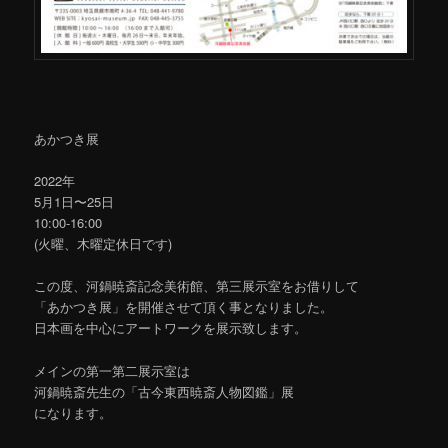
あかつき展
2022年
5月1日〜25日
10:00-16:00
(火曜、木曜定休日です)
この度、河鍋暁斎記念美術館、第三展示室をお借りして
「あかつき展」を開催させて頂く事となりました。
日本画を中心にアートワークを展示致します。
メインの第一第二展示室は
河鍋暁斎先生の「古今東西暁斎人物図鑑」展
になります。