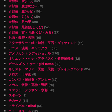
☆部位・腰(こし)
(52)
☆部位・腹(おなか)
(53)
☆部位・腿(もも)
(109)
☆部位・足(あし)
(29)
☆部位・足の甲
(38)
☆部位・足首(あしくび)
(52)
☆部位・首・耳裏(くび・みみ)
(27)
お面・般若・天狗
(19)
アクセサリー・鍵・時計・宝石・ダイヤモンド
(16)
アニメ・漫画・キャラクター
(33)
アメリカントラディショナル
(170)
オリエント・ヘナ・アラベスク・曼荼羅模様
(32)
ガールズ タトゥー・girl tattoo
(83)
キリスト・マリア・天使・天使・プレイングハンド
(35)
クロス・十字架
(9)
コンパス・羅針盤・アンカー
(12)
スカル・骸骨・死神・野晒
(66)
スケッチ・デッサン・水彩
(26)
スポーツ
(1)
チカーノ
(11)
トライバル・tribal
(64)
ニュースクール
(12)