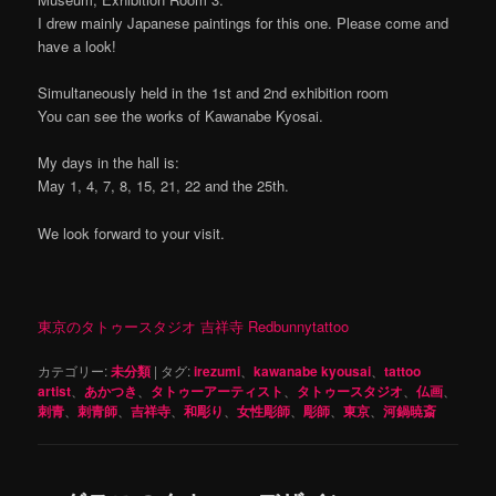
I drew mainly Japanese paintings for this one. Please come and
have a look!
Simultaneously held in the 1st and 2nd exhibition room
You can see the works of Kawanabe Kyosai.
My days in the hall is:
May 1, 4, 7, 8, 15, 21, 22 and the 25th.
We look forward to your visit.
東京のタトゥースタジオ 吉祥寺 Redbunnytattoo
カテゴリー:
未分類
|
タグ:
irezumi
、
kawanabe kyousai
、
tattoo
artist
、
あかつき
、
タトゥーアーティスト
、
タトゥースタジオ
、
仏画
、
刺青
、
刺青師
、
吉祥寺
、
和彫り
、
女性彫師
、
彫師
、
東京
、
河鍋暁斎