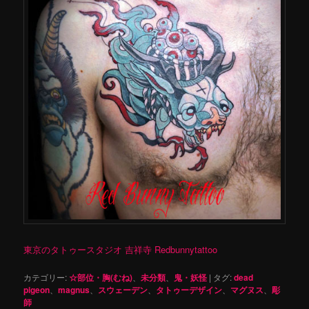
東京のタトゥースタジオ 吉祥寺 Redbunnytattoo
カテゴリー:
☆部位・胸(むね)
、
未分類
、
鬼・妖怪
|
タグ:
dead
pigeon
、
magnus
、
スウェーデン
、
タトゥーデザイン
、
マグヌス
、
彫
師