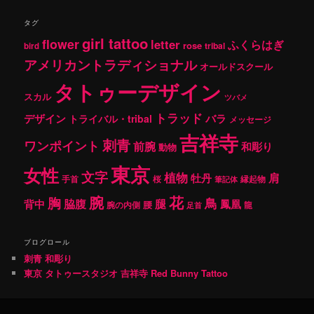
タグ
girl tattoo
flower
letter
ふくらはぎ
rose
tribal
bird
アメリカントラディショナル
オールドスクール
タトゥーデザイン
スカル
ツバメ
トラッド
デザイン
バラ
トライバル・tribal
メッセージ
吉祥寺
刺青
ワンポイント
前腕
和彫り
動物
東京
女性
文字
植物
肩
牡丹
手首
桜
縁起物
筆記体
腕
花
胸
鳥
腿
背中
脇腹
鳳凰
腰
龍
腕の内側
足首
ブログロール
刺青 和彫り
東京 タトゥースタジオ 吉祥寺 Red Bunny Tattoo