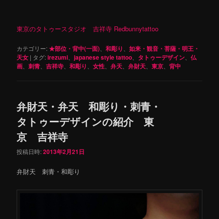
東京のタトゥースタジオ 吉祥寺 Redbunnytattoo
カテゴリー:
★部位・背中(一面)
、
和彫り
、
如来・観音・菩薩・明王・
天女
|
タグ:
irezumi
、
japanese style tattoo
、
タトゥーデザイン
、
仏
画
、
刺青
、
吉祥寺
、
和彫り
、
女性
、
弁天
、
弁財天
、
東京
、
背中
弁財天・弁天 和彫り・刺青・
タトゥーデザインの紹介 東
京 吉祥寺
投稿日時:
2013年2月21日
弁財天 刺青・和彫り