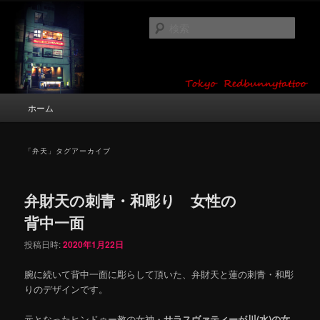
メ
サ
タトゥーデザイン・画像の紹介（和彫り・ワンポイント・girl tattoo）
イ
ブ
検
ン
コ
索
コ
ン
東京 タトゥースタジオ 吉祥寺 Red
ン
テ
テ
ン
Bunny Tattoo タトゥーデザイン・タ
ン
ツ
メ
ホーム
トゥー画像
ツ
へ
イ
へ
移
ン
移
動
メ
「
弁天
」タグアーカイブ
動
ニ
ュ
ー
弁財天の刺青・和彫り 女性の
背中一面
投稿日時:
2020年1月22日
腕に続いて背中一面に彫らして頂いた、弁財天と蓮の刺青・和彫
りのデザインです。
元となったヒンドゥー教の女神・
サラスヴァティーが川(水)の女