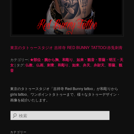
東京のタトゥースタジオ 吉祥寺 RED BUNNY TATTOO/赤兎刺青
カテゴリー:
★部位・腕から胸
、
和彫り
、
如来・観音・菩薩・明王・天
女
|
タグ:
仏教
、
仏画
、
刺青
、
和彫り
、
如来
、
弁天
、
弁財天
、
菩薩
、
観
音
東京のタトゥースタジオ「吉祥寺 Red Bunny tattoo」が和彫りから
girls tattoo、ワンポイントタトゥーまで、様々なタトゥーデザイン・
画像を紹介いたします。
検
索
カテゴリー