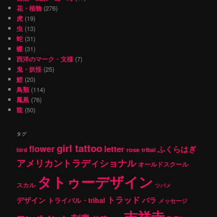
花・植物
(276)
虎
(19)
虫
(13)
蛇
(31)
蝶
(31)
西洋のマーク・文様
(7)
鬼・妖怪
(25)
鯉
(20)
鳥類
(114)
鳳凰
(76)
龍
(50)
タグ
girl tattoo
flower
letter
ふくらはぎ
rose
tribal
bird
アメリカントラディショナル
オールドスクール
タトゥーデザイン
スカル
ツバメ
トラッド
デザイン
バラ
トライバル・tribal
メッセージ