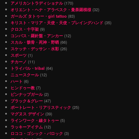
アメリカントラディショナル
(170)
オリエント・ヘナ・アラベスク・曼荼羅模様
(32)
ガールズ タトゥー・girl tattoo
(83)
キリスト・マリア・天使・天使・プレイングハンド
(35)
クロス・十字架
(9)
コンパス・羅針盤・アンカー
(12)
スカル・骸骨・死神・野晒
(66)
スケッチ・デッサン・水彩
(26)
スポーツ
(1)
チカーノ
(11)
トライバル・tribal
(64)
ニュースクール
(12)
ハート
(6)
ヒンドゥー教
(7)
ピンナップガール
(2)
ブラック＆グレー
(47)
ポートレート・リアリスティック
(25)
マグヌス デザイン
(39)
ラインワーク・線タトゥー
(5)
ラッキーアイテム
(12)
ロココ・ゴシック・バロック
(3)