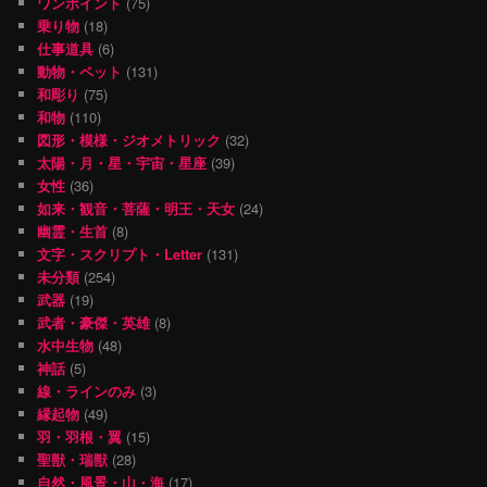
ワンポイント
(75)
乗り物
(18)
仕事道具
(6)
動物・ペット
(131)
和彫り
(75)
和物
(110)
図形・模様・ジオメトリック
(32)
太陽・月・星・宇宙・星座
(39)
女性
(36)
如来・観音・菩薩・明王・天女
(24)
幽霊・生首
(8)
文字・スクリプト・Letter
(131)
未分類
(254)
武器
(19)
武者・豪傑・英雄
(8)
水中生物
(48)
神話
(5)
線・ラインのみ
(3)
縁起物
(49)
羽・羽根・翼
(15)
聖獣・瑞獣
(28)
自然・風景・山・海
(17)