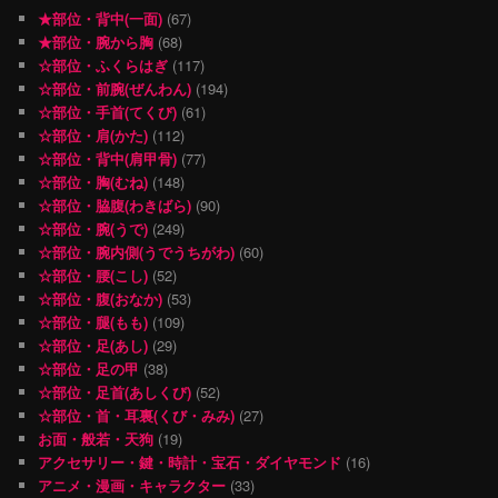
★部位・背中(一面)
(67)
★部位・腕から胸
(68)
☆部位・ふくらはぎ
(117)
☆部位・前腕(ぜんわん)
(194)
☆部位・手首(てくび)
(61)
☆部位・肩(かた)
(112)
☆部位・背中(肩甲骨)
(77)
☆部位・胸(むね)
(148)
☆部位・脇腹(わきばら)
(90)
☆部位・腕(うで)
(249)
☆部位・腕内側(うでうちがわ)
(60)
☆部位・腰(こし)
(52)
☆部位・腹(おなか)
(53)
☆部位・腿(もも)
(109)
☆部位・足(あし)
(29)
☆部位・足の甲
(38)
☆部位・足首(あしくび)
(52)
☆部位・首・耳裏(くび・みみ)
(27)
お面・般若・天狗
(19)
アクセサリー・鍵・時計・宝石・ダイヤモンド
(16)
アニメ・漫画・キャラクター
(33)