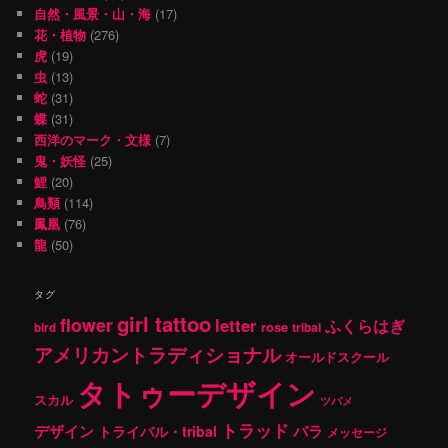
自然・風景・山・海
(17)
花・植物
(276)
虎
(19)
虫
(13)
蛇
(31)
蝶
(31)
西洋のマーク・文様
(7)
鬼・妖怪
(25)
鯉
(20)
鳥類
(114)
鳳凰
(76)
龍
(50)
タグ
girl tattoo
flower
letter
ふくらはぎ
rose
tribal
bird
アメリカントラディショナル
オールドスクール
タトゥーデザイン
スカル
ツバメ
トラッド
デザイン
バラ
トライバル・tribal
メッセージ