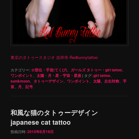
東京のタトゥースタジオ 吉祥寺 Redbunnytattoo
カテゴリー:
☆部位・手首(てくび)
、
ガールズ タトゥー・girl tattoo
、
ワンポイント
、
太陽・月・星・宇宙・星座
|
タグ:
girl tattoo
、
sun&moon
、
タトゥーデザイン
、
ワンポイント
、
太陽
、
左右対称
、
手
首
、
月
、
記号
和風な猫のタトゥーデザイン
japanese cat tattoo
投稿日時:
2015年8月19日