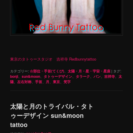
東京のタトゥースタジオ 吉祥寺 Redbunnytattoo
カテゴリー:
☆部位・手首(てくび)
、
太陽・月・星・宇宙・星座
|
タグ:
bonji
、
sun&moon
、
タトゥーデザイン
、
タラーク
、
バン
、
吉祥寺
、
太
陽
、
左右対称
、
手首
、
月
、
東京
、
梵字
太陽と月のトライバル・タト
ゥーデザイン sun&moon
tattoo