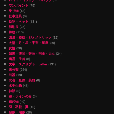
ワンポイント
(75)
乗り物
(18)
仕事道具
(6)
動物・ペット
(131)
和彫り
(75)
和物
(110)
図形・模様・ジオメトリック
(32)
太陽・月・星・宇宙・星座
(39)
女性
(36)
如来・観音・菩薩・明王・天女
(24)
幽霊・生首
(8)
文字・スクリプト・Letter
(131)
未分類
(254)
武器
(19)
武者・豪傑・英雄
(8)
水中生物
(48)
神話
(5)
線・ラインのみ
(3)
縁起物
(49)
羽・羽根・翼
(15)
聖獣・瑞獣
(28)