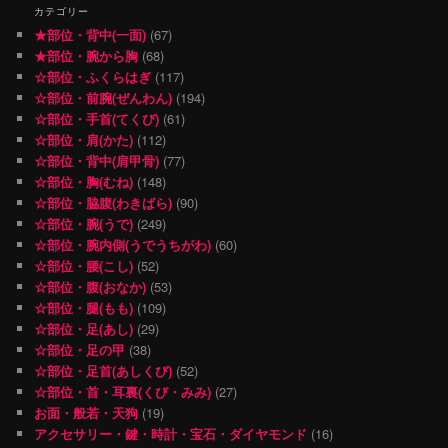
カテゴリー
★部位・背中(一面)
(67)
★部位・腕から胸
(68)
☆部位・ふくらはぎ
(117)
☆部位・前腕(ぜんわん)
(194)
☆部位・手首(てくび)
(61)
☆部位・肩(かた)
(112)
☆部位・背中(肩甲骨)
(77)
☆部位・胸(むね)
(148)
☆部位・脇腹(わきばら)
(90)
☆部位・腕(うで)
(249)
☆部位・腕内側(うでうちがわ)
(60)
☆部位・腰(こし)
(52)
☆部位・腹(おなか)
(53)
☆部位・腿(もも)
(109)
☆部位・足(あし)
(29)
☆部位・足の甲
(38)
☆部位・足首(あしくび)
(52)
☆部位・首・耳裏(くび・みみ)
(27)
お面・般若・天狗
(19)
アクセサリー・鍵・時計・宝石・ダイヤモンド
(16)