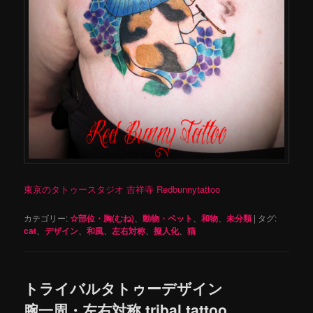
東京のタトゥースタジオ 吉祥寺 Redbunnytattoo
カテゴリー:
☆部位・胸(むね)
、
動物・ペット
、
和物
、
未分類
|
タグ:
cat
、
デザイン
、
和風
、
左右対称
、
擬人化
、
猫
トライバルタトゥーデザイン
腕一周・左右対称 tribal tattoo