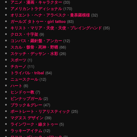
アニメ・漫画・キャラクター
(33)
アメリカントラディショナル
(170)
オリエント・ヘナ・アラベスク・曼荼羅模様
(32)
ガールズ タトゥー・girl tattoo
(83)
キリスト・マリア・天使・天使・プレイングハンド
(35)
クロス・十字架
(9)
コンパス・羅針盤・アンカー
(12)
スカル・骸骨・死神・野晒
(66)
スケッチ・デッサン・水彩
(26)
スポーツ
(1)
チカーノ
(11)
トライバル・tribal
(64)
ニュースクール
(12)
ハート
(6)
ヒンドゥー教
(7)
ピンナップガール
(2)
ブラック＆グレー
(47)
ポートレート・リアリスティック
(25)
マグヌス デザイン
(39)
ラインワーク・線タトゥー
(5)
ラッキーアイテム
(12)
ロココ・ゴシック・バロック
(3)