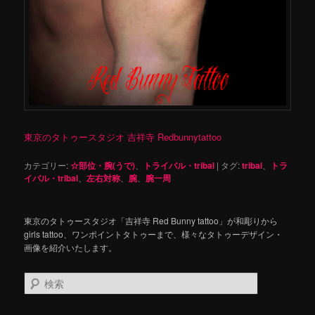
東京のタトゥースタジオ 吉祥寺 Redbunnytattoo
カテゴリー:
☆部位・腕(うで)
、
トライバル・tribal
|
タグ:
tribal
、
トラ
イバル・tribal
、
左右対称
、
腕
、
腕一周
東京のタトゥースタジオ「吉祥寺 Red Bunny tattoo」が和彫りから
girls tattoo、ワンポイントタトゥーまで、様々なタトゥーデザイン・
画像を紹介いたします。
検
索