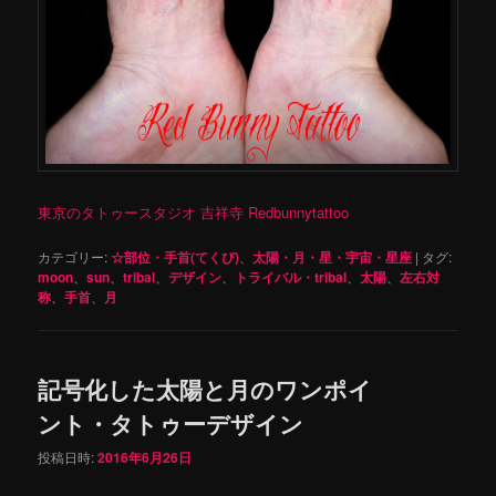
東京のタトゥースタジオ 吉祥寺 Redbunnytattoo
カテゴリー:
☆部位・手首(てくび)
、
太陽・月・星・宇宙・星座
|
タグ:
moon
、
sun
、
tribal
、
デザイン
、
トライバル・tribal
、
太陽
、
左右対
称
、
手首
、
月
記号化した太陽と月のワンポイ
ント・タトゥーデザイン
投稿日時:
2016年6月26日