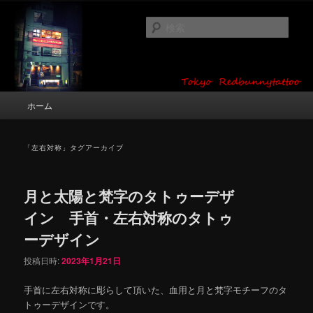
メ
サ
タトゥーデザイン・画像の紹介（和彫り・ワンポイント・girl tattoo）
イ
ブ
検
ン
コ
索
コ
ン
東京 タトゥースタジオ 吉祥寺 Red
ン
テ
テ
ン
Bunny Tattoo タトゥーデザイン・タ
ン
ツ
メ
ホーム
トゥー画像
ツ
へ
イ
へ
移
ン
移
動
メ
「
左右対称
」タグアーカイブ
動
ニ
ュ
ー
月と太陽と梵字のタトゥーデザ
イン 手首・左右対称のタトゥ
ーデザイン
投稿日時:
2023年1月21日
手首に左右対称に彫らして頂いた、血用と月と梵字モチーフのタ
トゥーデザインです。