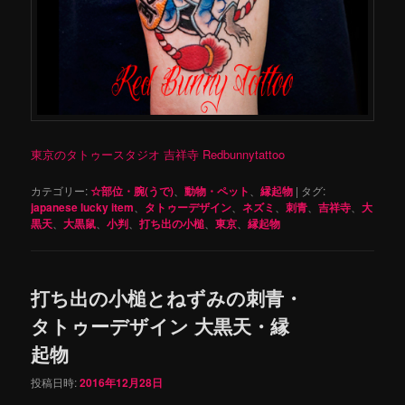
東京のタトゥースタジオ 吉祥寺 Redbunnytattoo
カテゴリー:
☆部位・腕(うで)
、
動物・ペット
、
縁起物
|
タグ:
japanese lucky item
、
タトゥーデザイン
、
ネズミ
、
刺青
、
吉祥寺
、
大
黒天
、
大黒鼠
、
小判
、
打ち出の小槌
、
東京
、
縁起物
打ち出の小槌とねずみの刺青・
タトゥーデザイン 大黒天・縁
起物
投稿日時:
2016年12月28日