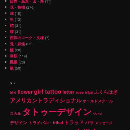
自然・風景・山・海
(17)
花・植物
(276)
虎
(19)
虫
(13)
蛇
(31)
蝶
(31)
西洋のマーク・文様
(7)
鬼・妖怪
(25)
鯉
(20)
鳥類
(114)
鳳凰
(76)
龍
(50)
タグ
girl tattoo
flower
letter
ふくらはぎ
rose
tribal
bird
アメリカントラディショナル
オールドスクール
タトゥーデザイン
スカル
ツバメ
トラッド
デザイン
バラ
トライバル・tribal
メッセージ