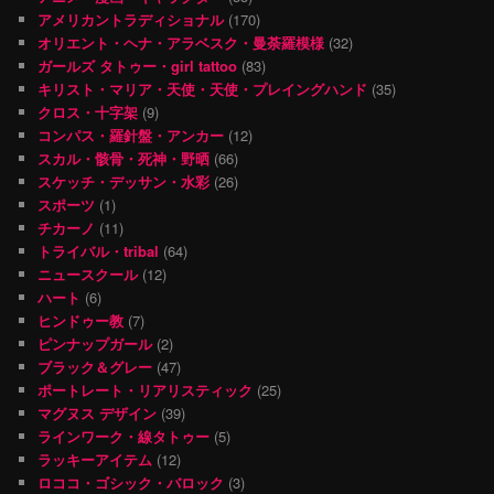
アメリカントラディショナル
(170)
オリエント・ヘナ・アラベスク・曼荼羅模様
(32)
ガールズ タトゥー・girl tattoo
(83)
キリスト・マリア・天使・天使・プレイングハンド
(35)
クロス・十字架
(9)
コンパス・羅針盤・アンカー
(12)
スカル・骸骨・死神・野晒
(66)
スケッチ・デッサン・水彩
(26)
スポーツ
(1)
チカーノ
(11)
トライバル・tribal
(64)
ニュースクール
(12)
ハート
(6)
ヒンドゥー教
(7)
ピンナップガール
(2)
ブラック＆グレー
(47)
ポートレート・リアリスティック
(25)
マグヌス デザイン
(39)
ラインワーク・線タトゥー
(5)
ラッキーアイテム
(12)
ロココ・ゴシック・バロック
(3)