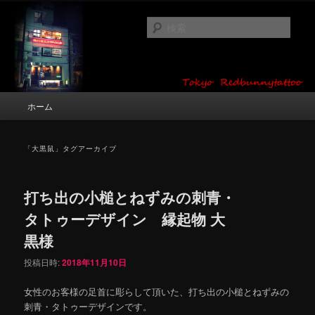
メ
サ
タトゥーデザイン・画像の紹介（和彫り・ワンポイント・girl tattoo）
イ
ブ
検
ン
コ
索
コ
ン
東京 タトゥースタジオ 吉祥寺 Red
ン
テ
テ
ン
Bunny Tattoo タトゥーデザイン・タ
ン
ツ
メ
ホーム
トゥー画像
ツ
へ
イ
へ
移
ン
移
動
メ
「
大黒鼠
」タグアーカイブ
動
ニ
ュ
ー
打ち出の小槌とねずみの刺青・
タトゥーデザイン 縁起物 大
黒様
投稿日時:
2018年11月10日
女性のお客様の足首に彫らして頂いた、打ち出の小槌とねずみの
刺青・タトゥーデザインです。