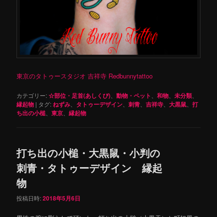
東京のタトゥースタジオ 吉祥寺 Redbunnytattoo
カテゴリー:
☆部位・足首(あしくび)
、
動物・ペット
、
和物
、
未分類
、
縁起物
|
タグ:
ねずみ
、
タトゥーデザイン
、
刺青
、
吉祥寺
、
大黒鼠
、
打
ち出の小槌
、
東京
、
縁起物
打ち出の小槌・大黒鼠・小判の
刺青・タトゥーデザイン 縁起
物
投稿日時:
2018年5月6日