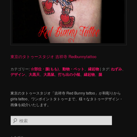
東京のタトゥースタジオ 吉祥寺 Redbunnytattoo
カテゴリー:
☆部位・腿(もも)
、
動物・ペット
、
縁起物
|
タグ:
ねずみ
、
デザイン
、
大黒天
、
大黒鼠
、
打ち出の小槌
、
縁起物
、
腿
東京のタトゥースタジオ「吉祥寺 Red Bunny tattoo」が和彫りから
girls tattoo、ワンポイントタトゥーまで、様々なタトゥーデザイン・
画像を紹介いたします。
検
索