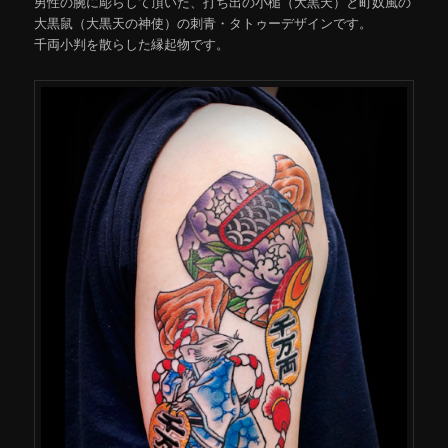
男性の腕に彫らして頂いた、打ち出の小槌（大黒天）と町奴風の
大黒鼠（大黒天の神使）の刺青・タトゥーデザインです。
千両小判を散らした縁起物です。