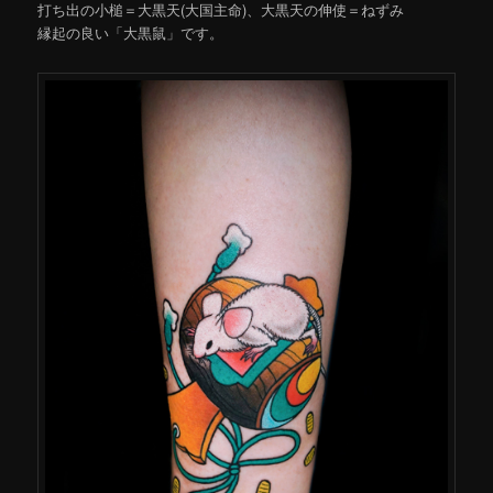
打ち出の小槌＝大黒天(大国主命)、大黒天の伸使＝ねずみ
縁起の良い「大黒鼠」です。