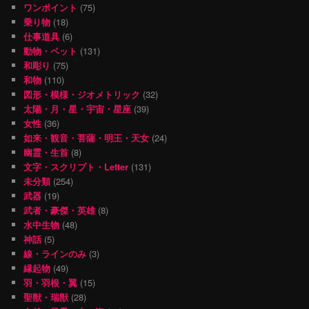
ワンポイント
(75)
乗り物
(18)
仕事道具
(6)
動物・ペット
(131)
和彫り
(75)
和物
(110)
図形・模様・ジオメトリック
(32)
太陽・月・星・宇宙・星座
(39)
女性
(36)
如来・観音・菩薩・明王・天女
(24)
幽霊・生首
(8)
文字・スクリプト・Letter
(131)
未分類
(254)
武器
(19)
武者・豪傑・英雄
(8)
水中生物
(48)
神話
(5)
線・ラインのみ
(3)
縁起物
(49)
羽・羽根・翼
(15)
聖獣・瑞獣
(28)