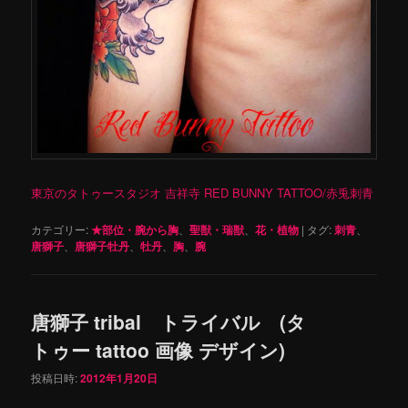
東京のタトゥースタジオ 吉祥寺 RED BUNNY TATTOO/赤兎刺青
カテゴリー:
★部位・腕から胸
、
聖獣・瑞獣
、
花・植物
|
タグ:
刺青
、
唐獅子
、
唐獅子牡丹
、
牡丹
、
胸
、
腕
唐獅子 tribal トライバル (タ
トゥー tattoo 画像 デザイン)
投稿日時:
2012年1月20日