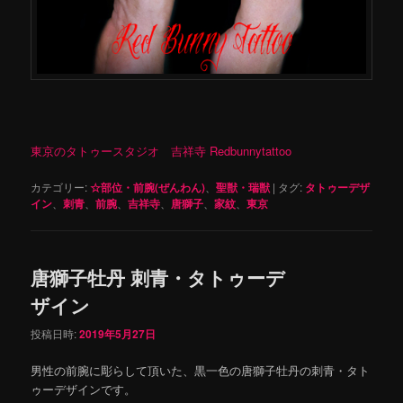
東京のタトゥースタジオ 吉祥寺 Redbunnytattoo
カテゴリー:
☆部位・前腕(ぜんわん)
、
聖獣・瑞獣
|
タグ:
タトゥーデザ
イン
、
刺青
、
前腕
、
吉祥寺
、
唐獅子
、
家紋
、
東京
唐獅子牡丹 刺青・タトゥーデ
ザイン
投稿日時:
2019年5月27日
男性の前腕に彫らして頂いた、黒一色の唐獅子牡丹の刺青・タト
ゥーデザインです。