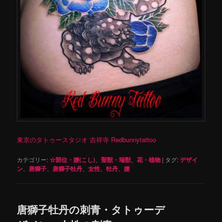
東京のタトゥースタジオ 吉祥寺 Redbunnytattoo
カテゴリー:
☆部位・腰(こし)
、
聖獣・瑞獣
、
花・植物
|
タグ:
デザイ
ン
、
唐獅子
、
唐獅子牡丹
、
女性
、
牡丹
、
腰
唐獅子牡丹の刺青・タトゥーデ