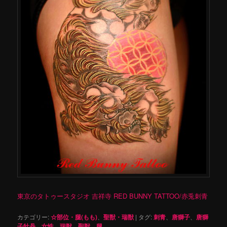
東京のタトゥースタジオ 吉祥寺 RED BUNNY TATTOO/赤兎刺青
カテゴリー:
☆部位・腿(もも)
、
聖獣・瑞獣
|
タグ:
刺青
、
唐獅子
、
唐獅
子牡丹
、
女性
、
瑞獣
、
聖獣
、
腿