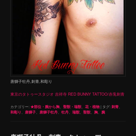
唐獅子牡丹,刺青,和彫り
東京のタトゥースタジオ 吉祥寺 RED BUNNY TATTOO/赤兎刺青
カテゴリー:
★部位・腕から胸
、
聖獣・瑞獣
、
花・植物
|
タグ:
刺青
、
和彫り
、
唐獅子
、
唐獅子牡丹
、
牡丹
、
瑞獣
、
聖獣
、
胸
、
腕