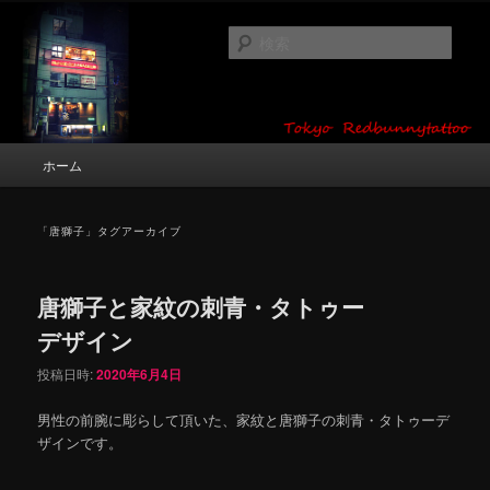
メ
サ
タトゥーデザイン・画像の紹介（和彫り・ワンポイント・girl tattoo）
イ
ブ
検
ン
コ
索
コ
ン
東京 タトゥースタジオ 吉祥寺 Red
ン
テ
テ
ン
Bunny Tattoo タトゥーデザイン・タ
ン
ツ
メ
ホーム
トゥー画像
ツ
へ
イ
へ
移
ン
移
動
メ
「
唐獅子
」タグアーカイブ
動
ニ
ュ
ー
唐獅子と家紋の刺青・タトゥー
デザイン
投稿日時:
2020年6月4日
男性の前腕に彫らして頂いた、家紋と唐獅子の刺青・タトゥーデ
ザインです。