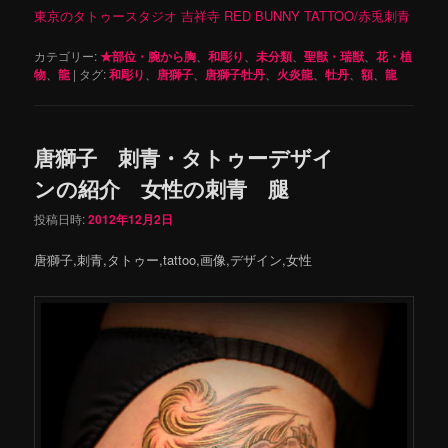
東京のタトゥースタジオ 吉祥寺 RED BUNNY TATTOO/赤兎刺青
カテゴリー:
★部位・腕から胸
、
和彫り
、
未分類
、
聖獣・瑞獣
、
花・植
物
、
龍
|
タグ:
和彫り
、
唐獅子
、
唐獅子牡丹
、
火炎龍
、
牡丹
、
額
、
龍
唐獅子 刺青・タトゥーデザイ
ンの紹介 女性の刺青 腿
投稿日時:
2012年12月2日
唐獅子,刺青,タトゥー,tattoo,画像,デザイン,女性