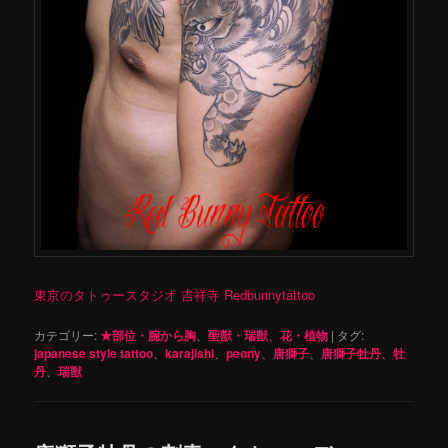
東京のタトゥースタジオ 吉祥寺 Redbunnytattoo
カテゴリー:
★部位・腕から胸
、
聖獣・瑞獣
、
花・植物
|
タグ:
japanese style tattoo
、
karajishi
、
peony
、
唐獅子
、
唐獅子牡丹
、
牡
丹
、
瑞獣