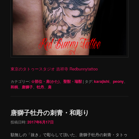
東京のタトゥースタジオ 吉祥寺 Redbunnytattoo
カテゴリー:
☆部位・肩(かた)
、
聖獣・瑞獣
|
タグ:
karajishi
、
peony
、
和柄
、
唐獅子
、
牡丹
、
肩
唐獅子牡丹の刺青・和彫り
投稿日時:
2017年6月17日
額無しの「抜き」で彫らして頂いた、唐獅子牡丹の刺青・タトゥ