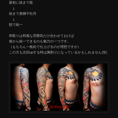
最初に抜きで龍
↓
抜きで唐獅子牡丹
↓
額で統一
和彫りは和風な雰囲気だけ合わせておけば
後から統一できるのも魅力の一つです。
（もちろん一枚絵で仕上げるのが理想ですが）
この方も次回upする時は胸割りになっているかもしれません(笑)