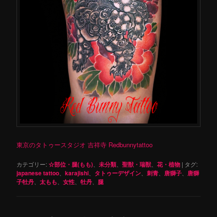
東京のタトゥースタジオ 吉祥寺 Redbunnytattoo
カテゴリー:
☆部位・腿(もも)
、
未分類
、
聖獣・瑞獣
、
花・植物
|
タグ:
japanese tattoo
、
karajishi
、
タトゥーデザイン
、
刺青
、
唐獅子
、
唐獅
子牡丹
、
太もも
、
女性
、
牡丹
、
腿