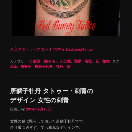
東京のタトゥースタジオ 吉祥寺 Redbunnytattoo
カテゴリー:
☆部位・腿(もも)
、
未分類
、
聖獣・瑞獣
、
花・植物
|
タグ:
北斎
、
唐獅子
、
唐獅子牡丹
、
牡丹
、
腿
唐獅子牡丹 タトゥー・刺青の
デザイン 女性の刺青
投稿日時:
2014年9月15日
女性の腿に彫らして頂いた唐獅子牡丹です。
余り厳つ過ぎず、でも和風なデザインで。