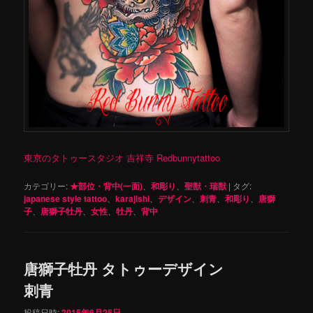
東京のタトゥースタジオ 吉祥寺 Redbunnytattoo
カテゴリー:
★部位・背中(一面)
、
和彫り
、
聖獣・瑞獣
|
タグ:
japanese style tattoo
、
karajishi
、
デザイン
、
刺青
、
和彫り
、
唐獅
子
、
唐獅子牡丹
、
女性
、
牡丹
、
背中
唐獅子牡丹 タトゥーデザイン
刺青
投稿日時:
2015年6月25日