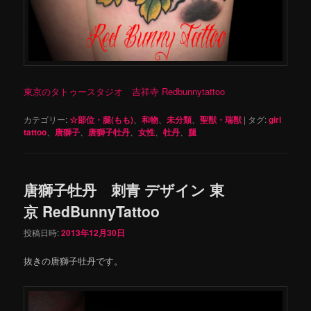
東京のタトゥースタジオ 吉祥寺 Redbunnytattoo
カテゴリー:
☆部位・腿(もも)
、
和物
、
未分類
、
聖獣・瑞獣
|
タグ:
girl
tattoo
、
唐獅子
、
唐獅子牡丹
、
女性
、
牡丹
、
腿
唐獅子牡丹 刺青 デザイン 東
京 RedBunnyTattoo
投稿日時:
2013年12月30日
抜きの唐獅子牡丹です。