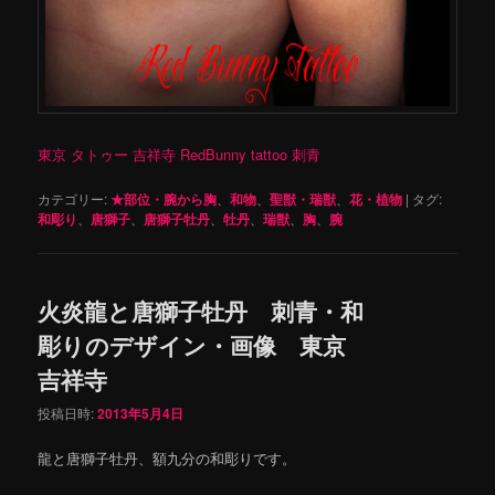
東京 タトゥー 吉祥寺 RedBunny tattoo 刺青
カテゴリー:
★部位・腕から胸
、
和物
、
聖獣・瑞獣
、
花・植物
|
タグ:
和彫り
、
唐獅子
、
唐獅子牡丹
、
牡丹
、
瑞獣
、
胸
、
腕
火炎龍と唐獅子牡丹 刺青・和
彫りのデザイン・画像 東京
吉祥寺
投稿日時:
2013年5月4日
龍と唐獅子牡丹、額九分の和彫りです。