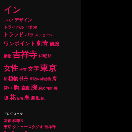
イン
デザイン
ツバメ
トライバル・tribal
トラッド
バラ
メッセージ
刺青
ワンポイント
前腕
吉祥寺
和彫り
動物
東京
女性
文字
手首
植物
肩
牡丹
桜
縁起物
筆記体
腕
胸
背中
脇腹
腰
腕の内側
花
鳥
腿
鳳凰
龍
足首
ブログロール
刺青 和彫り
東京 タトゥースタジオ 吉祥寺