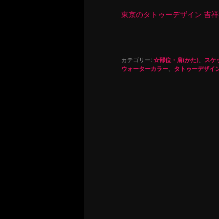
東京のタトゥーデザイン 吉祥寺 Re
カテゴリー:
☆部位・肩(かた)
、
スケ
ウォーターカラー
、
タトゥーデザイ