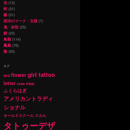
虫
(13)
蛇
(31)
蝶
(31)
西洋のマーク・文様
(7)
鬼・妖怪
(25)
鯉
(20)
鳥類
(114)
鳳凰
(76)
龍
(50)
タグ
girl tattoo
flower
bird
letter
rose
tribal
ふくらはぎ
アメリカントラディ
ショナル
オールドスクール
スカル
タトゥーデザ