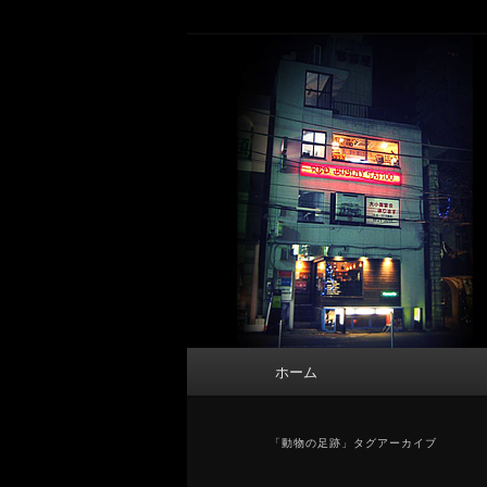
メ
サ
タトゥーデザイン・画像の紹介（和彫
イ
ブ
ン
コ
東京 タトゥース
コ
ン
Tattoo 
ン
テ
テ
ン
ン
ツ
ツ
へ
へ
移
移
動
動
メ
ホーム
イ
ン
メ
「
動物の足跡
」タグアーカイブ
ニ