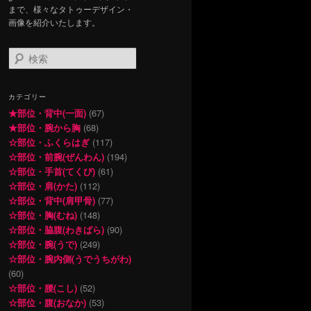
まで、様々なタトゥーデザイン・
画像を紹介いたします。
検
索
カテゴリー
★部位・背中(一面)
(67)
★部位・腕から胸
(68)
☆部位・ふくらはぎ
(117)
☆部位・前腕(ぜんわん)
(194)
☆部位・手首(てくび)
(61)
☆部位・肩(かた)
(112)
☆部位・背中(肩甲骨)
(77)
☆部位・胸(むね)
(148)
☆部位・脇腹(わきばら)
(90)
☆部位・腕(うで)
(249)
☆部位・腕内側(うでうちがわ)
(60)
☆部位・腰(こし)
(52)
☆部位・腹(おなか)
(53)