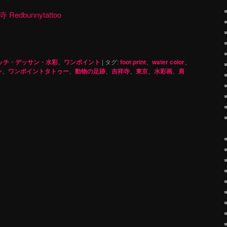
dbunnytattoo
ッチ・デッサン・水彩
、
ワンポイント
|
タグ:
foot print
、
water color
、
ン
、
ワンポイントタトゥー
、
動物の足跡
、
吉祥寺
、
東京
、
水彩画
、
肩