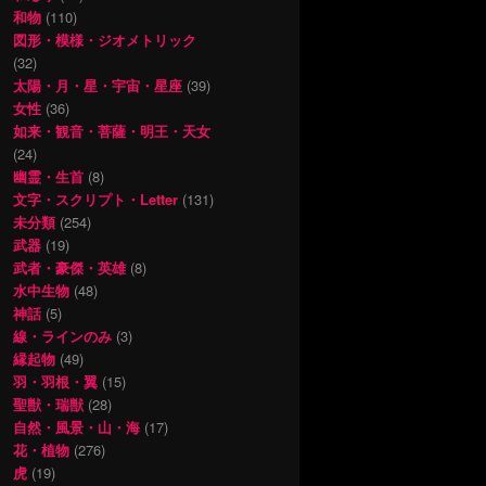
和物
(110)
図形・模様・ジオメトリック
(32)
太陽・月・星・宇宙・星座
(39)
女性
(36)
如来・観音・菩薩・明王・天女
(24)
幽霊・生首
(8)
文字・スクリプト・Letter
(131)
未分類
(254)
武器
(19)
武者・豪傑・英雄
(8)
水中生物
(48)
神話
(5)
線・ラインのみ
(3)
縁起物
(49)
羽・羽根・翼
(15)
聖獣・瑞獣
(28)
自然・風景・山・海
(17)
花・植物
(276)
虎
(19)