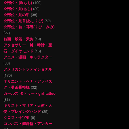
☆部位・腿(もも)
(109)
☆部位・足(あし)
(29)
☆部位・足の甲
(38)
☆部位・足首(あしくび)
(52)
☆部位・首・耳裏(くび・みみ)
(27)
お面・般若・天狗
(19)
アクセサリー・鍵・時計・宝
石・ダイヤモンド
(16)
アニメ・漫画・キャラクター
(33)
アメリカントラディショナル
(170)
オリエント・ヘナ・アラベス
ク・曼荼羅模様
(32)
ガールズ タトゥー・girl tattoo
(83)
キリスト・マリア・天使・天
使・プレイングハンド
(35)
クロス・十字架
(9)
コンパス・羅針盤・アンカー