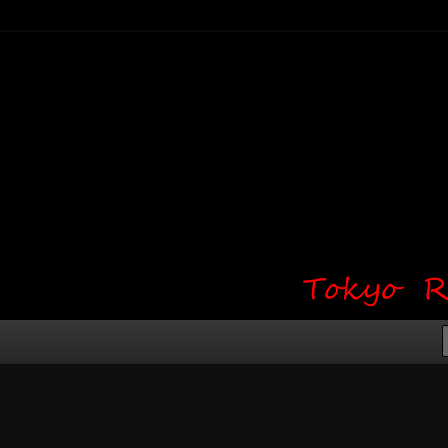
り・ワンポイント・girl tattoo）
タジオ 吉祥寺 Red Bunny
タトゥーデザイン・タトゥー画像