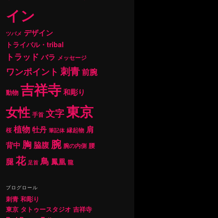
イン
デザイン
ツバメ
トライバル・tribal
トラッド
バラ
メッセージ
刺青
ワンポイント
前腕
吉祥寺
和彫り
動物
東京
女性
文字
手首
植物
肩
牡丹
桜
縁起物
筆記体
腕
胸
背中
脇腹
腰
腕の内側
花
鳥
腿
鳳凰
龍
足首
ブログロール
刺青 和彫り
東京 タトゥースタジオ 吉祥寺