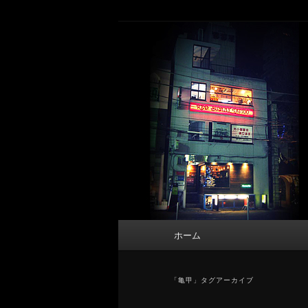
メ
サ
タトゥーデザイン・画像の紹介（和彫
イ
ブ
ン
コ
東京 タトゥース
コ
ン
Tattoo 
ン
テ
テ
ン
ン
ツ
ツ
へ
へ
移
移
動
動
メ
ホーム
イ
ン
メ
「
亀甲
」タグアーカイブ
ニ