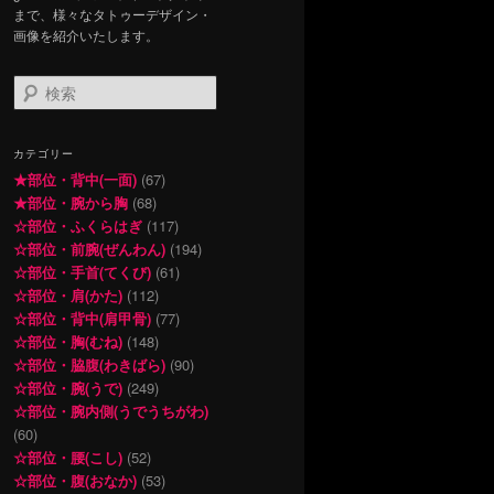
まで、様々なタトゥーデザイン・
画像を紹介いたします。
検
索
カテゴリー
★部位・背中(一面)
(67)
★部位・腕から胸
(68)
☆部位・ふくらはぎ
(117)
☆部位・前腕(ぜんわん)
(194)
☆部位・手首(てくび)
(61)
☆部位・肩(かた)
(112)
☆部位・背中(肩甲骨)
(77)
☆部位・胸(むね)
(148)
☆部位・脇腹(わきばら)
(90)
☆部位・腕(うで)
(249)
☆部位・腕内側(うでうちがわ)
(60)
☆部位・腰(こし)
(52)
☆部位・腹(おなか)
(53)