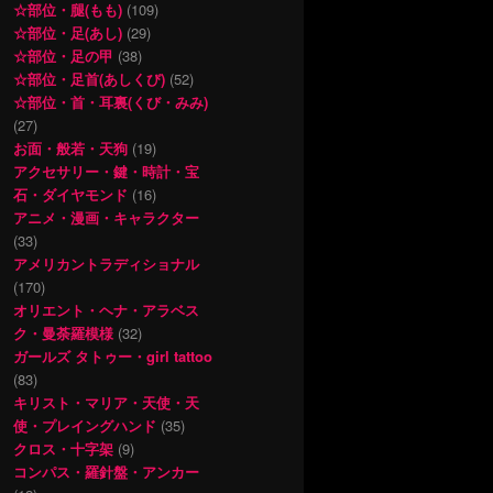
☆部位・腿(もも)
(109)
☆部位・足(あし)
(29)
☆部位・足の甲
(38)
☆部位・足首(あしくび)
(52)
☆部位・首・耳裏(くび・みみ)
(27)
お面・般若・天狗
(19)
アクセサリー・鍵・時計・宝
石・ダイヤモンド
(16)
アニメ・漫画・キャラクター
(33)
アメリカントラディショナル
(170)
オリエント・ヘナ・アラベス
ク・曼荼羅模様
(32)
ガールズ タトゥー・girl tattoo
(83)
キリスト・マリア・天使・天
使・プレイングハンド
(35)
クロス・十字架
(9)
コンパス・羅針盤・アンカー