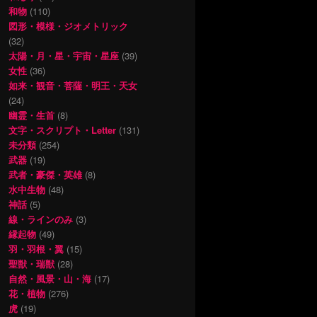
和物
(110)
図形・模様・ジオメトリック
(32)
太陽・月・星・宇宙・星座
(39)
女性
(36)
如来・観音・菩薩・明王・天女
(24)
幽霊・生首
(8)
文字・スクリプト・Letter
(131)
未分類
(254)
武器
(19)
武者・豪傑・英雄
(8)
水中生物
(48)
神話
(5)
線・ラインのみ
(3)
縁起物
(49)
羽・羽根・翼
(15)
聖獣・瑞獣
(28)
自然・風景・山・海
(17)
花・植物
(276)
虎
(19)