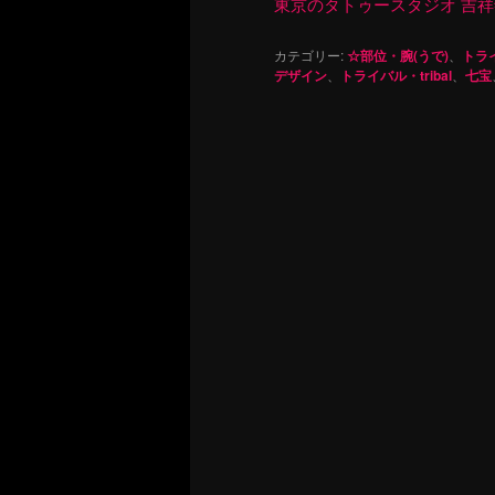
東京のタトゥースタジオ 吉祥寺 Re
カテゴリー:
☆部位・腕(うで)
、
トライ
デザイン
、
トライバル・tribal
、
七宝