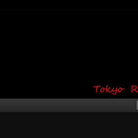
り・ワンポイント・girl tattoo）
タジオ 吉祥寺 Red Bunny
タトゥーデザイン・タトゥー画像