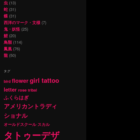
虫
(13)
蛇
(31)
蝶
(31)
西洋のマーク・文様
(7)
鬼・妖怪
(25)
鯉
(20)
鳥類
(114)
鳳凰
(76)
龍
(50)
タグ
girl tattoo
flower
bird
letter
rose
tribal
ふくらはぎ
アメリカントラディ
ショナル
オールドスクール
スカル
タトゥーデザ