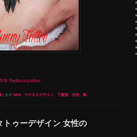
dbunnytattoo
類
|
タグ:
bird
、
マグヌスデザイン
、
下腹部
、
女性
、
鳥
タトゥーデザイン 女性の