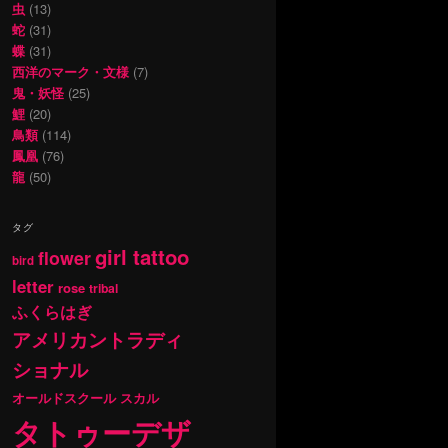
虫
(13)
蛇
(31)
蝶
(31)
西洋のマーク・文様
(7)
鬼・妖怪
(25)
鯉
(20)
鳥類
(114)
鳳凰
(76)
龍
(50)
タグ
girl tattoo
flower
bird
letter
rose
tribal
ふくらはぎ
アメリカントラディ
ショナル
オールドスクール
スカル
タトゥーデザ