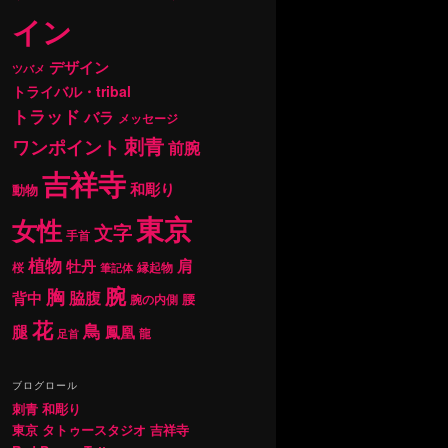
イン
デザイン
ツバメ
トライバル・tribal
トラッド
バラ
メッセージ
刺青
ワンポイント
前腕
吉祥寺
和彫り
動物
東京
女性
文字
手首
植物
肩
牡丹
桜
縁起物
筆記体
腕
胸
背中
脇腹
腰
腕の内側
花
鳥
腿
鳳凰
龍
足首
ブログロール
刺青 和彫り
東京 タトゥースタジオ 吉祥寺