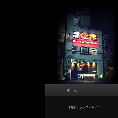
メ
サ
タトゥーデザイン・画像の紹介（和彫
イ
ブ
ン
コ
東京 タトゥース
コ
ン
Tattoo 
ン
テ
テ
ン
ン
ツ
ツ
へ
へ
移
移
動
動
メ
ホーム
イ
ン
メ
「
下腹部
」タグアーカイブ
ニ