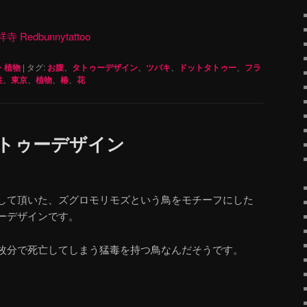
dbunnytattoo
・植物
|
タグ:
お腹
、
タトゥーデザイン
、
ツバキ
、
ドットタトゥー
、
フラ
性
、
東京
、
植物
、
椿
、
花
タトゥーデザイン
して頂いた、ズグロモリモズという鳥をモチーフにした
ーデザインです。
枚分で死亡してしまう猛毒を持つ鳥なんだそうです。