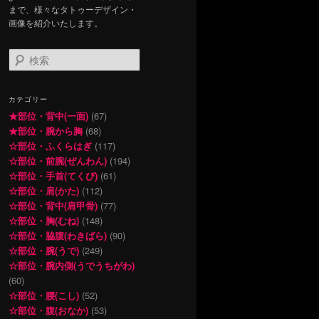
まで、様々なタトゥーデザイン・
画像を紹介いたします。
検
索
カテゴリー
★部位・背中(一面)
(67)
★部位・腕から胸
(68)
☆部位・ふくらはぎ
(117)
☆部位・前腕(ぜんわん)
(194)
☆部位・手首(てくび)
(61)
☆部位・肩(かた)
(112)
☆部位・背中(肩甲骨)
(77)
☆部位・胸(むね)
(148)
☆部位・脇腹(わきばら)
(90)
☆部位・腕(うで)
(249)
☆部位・腕内側(うでうちがわ)
(60)
☆部位・腰(こし)
(52)
☆部位・腹(おなか)
(53)