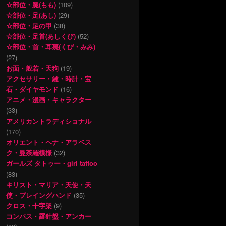
☆部位・腿(もも)
(109)
☆部位・足(あし)
(29)
☆部位・足の甲
(38)
☆部位・足首(あしくび)
(52)
☆部位・首・耳裏(くび・みみ)
(27)
お面・般若・天狗
(19)
アクセサリー・鍵・時計・宝
石・ダイヤモンド
(16)
アニメ・漫画・キャラクター
(33)
アメリカントラディショナル
(170)
オリエント・ヘナ・アラベス
ク・曼荼羅模様
(32)
ガールズ タトゥー・girl tattoo
(83)
キリスト・マリア・天使・天
使・プレイングハンド
(35)
クロス・十字架
(9)
コンパス・羅針盤・アンカー