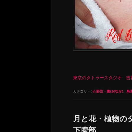
東京のタトゥースタジオ 吉祥寺 Re
カテゴリー:
☆部位・腹(おなか)
、
鳥
月と花・植物の
下腹部