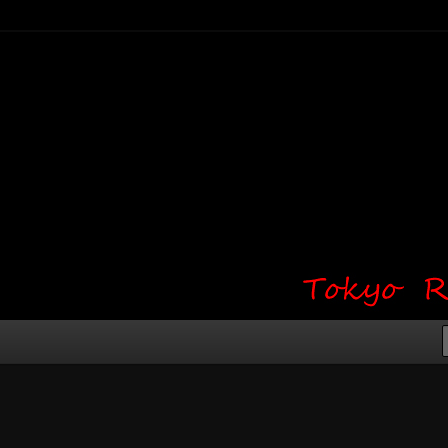
り・ワンポイント・girl tattoo）
タジオ 吉祥寺 Red Bunny
タトゥーデザイン・タトゥー画像