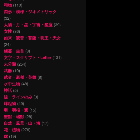
和物
(110)
図形・模様・ジオメトリック
(32)
太陽・月・星・宇宙・星座
(39)
女性
(36)
如来・観音・菩薩・明王・天女
(24)
幽霊・生首
(8)
文字・スクリプト・Letter
(131)
未分類
(254)
武器
(19)
武者・豪傑・英雄
(8)
水中生物
(48)
神話
(5)
線・ラインのみ
(3)
縁起物
(49)
羽・羽根・翼
(15)
聖獣・瑞獣
(28)
自然・風景・山・海
(17)
花・植物
(276)
虎
(19)