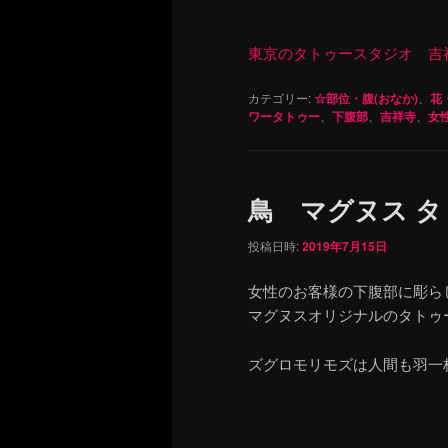
東京のタトゥースタジオ 吉祥寺 Re
カテゴリー:
☆部位・腹(おなか)
、
花
ワータトゥー
、
下腹部
、
吉祥寺
、
女
鳥 マグヌス 
投稿日時:
2019年7月15日
女性のお客様の下腹部に彫ら
マグヌスオリジナルのタトゥ
ズグロモリモズは人間も羽一