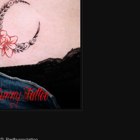
dbunnytattoo