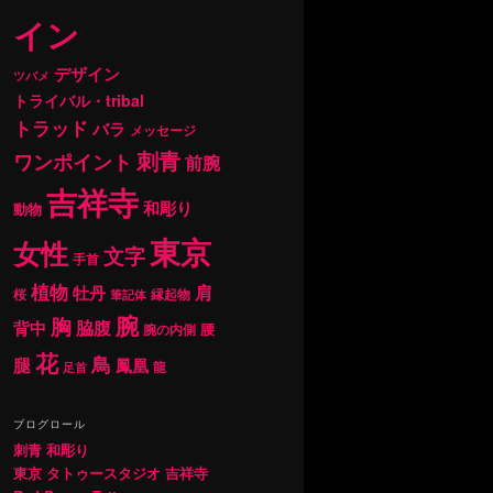
イン
デザイン
ツバメ
トライバル・tribal
トラッド
バラ
メッセージ
刺青
ワンポイント
前腕
吉祥寺
和彫り
動物
東京
女性
文字
手首
植物
肩
牡丹
桜
縁起物
筆記体
腕
胸
背中
脇腹
腰
腕の内側
花
鳥
腿
鳳凰
龍
足首
ブログロール
刺青 和彫り
東京 タトゥースタジオ 吉祥寺