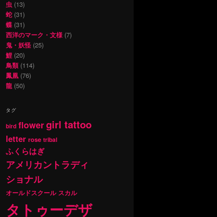
虫
(13)
蛇
(31)
蝶
(31)
西洋のマーク・文様
(7)
鬼・妖怪
(25)
鯉
(20)
鳥類
(114)
鳳凰
(76)
龍
(50)
タグ
girl tattoo
flower
bird
letter
rose
tribal
ふくらはぎ
アメリカントラディ
ショナル
オールドスクール
スカル
タトゥーデザ