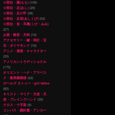
☆部位・腿(もも)
(109)
☆部位・足(あし)
(29)
☆部位・足の甲
(38)
☆部位・足首(あしくび)
(52)
☆部位・首・耳裏(くび・みみ)
(27)
お面・般若・天狗
(19)
アクセサリー・鍵・時計・宝
石・ダイヤモンド
(16)
アニメ・漫画・キャラクター
(33)
アメリカントラディショナル
(170)
オリエント・ヘナ・アラベス
ク・曼荼羅模様
(32)
ガールズ タトゥー・girl tattoo
(83)
キリスト・マリア・天使・天
使・プレイングハンド
(35)
クロス・十字架
(9)
コンパス・羅針盤・アンカー