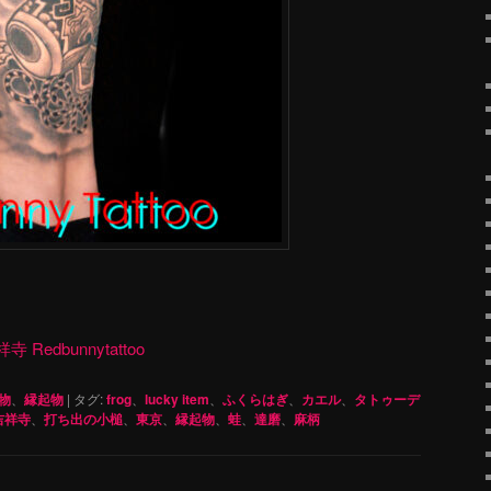
dbunnytattoo
物
、
縁起物
|
タグ:
frog
、
lucky item
、
ふくらはぎ
、
カエル
、
タトゥーデ
吉祥寺
、
打ち出の小槌
、
東京
、
縁起物
、
蛙
、
達磨
、
麻柄