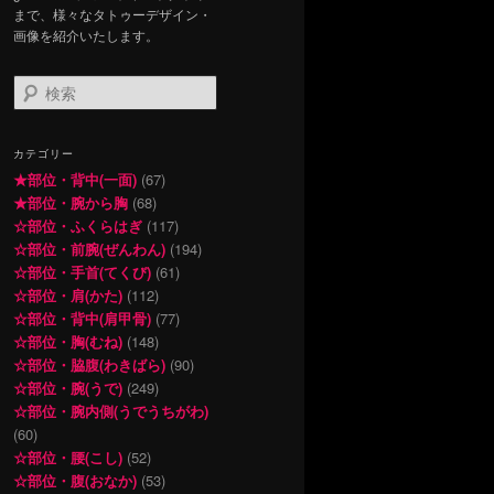
まで、様々なタトゥーデザイン・
画像を紹介いたします。
検
索
カテゴリー
★部位・背中(一面)
(67)
★部位・腕から胸
(68)
☆部位・ふくらはぎ
(117)
☆部位・前腕(ぜんわん)
(194)
☆部位・手首(てくび)
(61)
☆部位・肩(かた)
(112)
☆部位・背中(肩甲骨)
(77)
☆部位・胸(むね)
(148)
☆部位・脇腹(わきばら)
(90)
☆部位・腕(うで)
(249)
☆部位・腕内側(うでうちがわ)
(60)
☆部位・腰(こし)
(52)
☆部位・腹(おなか)
(53)