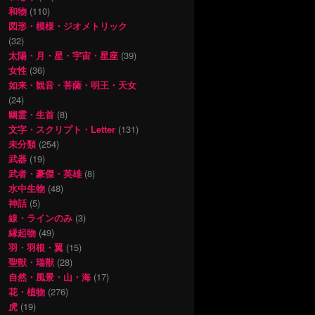
和物
(110)
図形・模様・ジオメトリック
(32)
太陽・月・星・宇宙・星座
(39)
女性
(36)
如来・観音・菩薩・明王・天女
(24)
幽霊・生首
(8)
文字・スクリプト・Letter
(131)
未分類
(254)
武器
(19)
武者・豪傑・英雄
(8)
水中生物
(48)
神話
(5)
線・ラインのみ
(3)
縁起物
(49)
羽・羽根・翼
(15)
聖獣・瑞獣
(28)
自然・風景・山・海
(17)
花・植物
(276)
虎
(19)