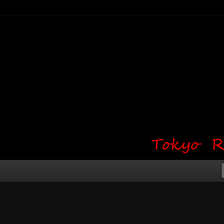
り・ワンポイント・girl tattoo）
タジオ 吉祥寺 Red Bunny
タトゥーデザイン・タトゥー画像