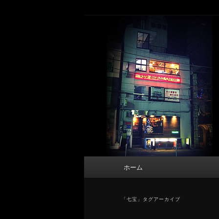
メ
サ
タトゥーデザイン・画像の紹介（和彫
イ
ブ
ン
コ
東京 タトゥース
コ
ン
Tattoo 
ン
テ
テ
ン
ン
ツ
ツ
へ
へ
移
移
動
動
メ
ホーム
イ
ン
メ
「
七宝
」タグアーカイブ
ニ