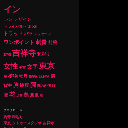
イン
デザイン
ツバメ
トライバル・tribal
トラッド
バラ
メッセージ
刺青
ワンポイント
前腕
吉祥寺
和彫り
動物
東京
女性
文字
手首
植物
肩
牡丹
桜
縁起物
筆記体
腕
胸
背中
脇腹
腰
腕の内側
花
鳥
腿
鳳凰
龍
足首
ブログロール
刺青 和彫り
東京 タトゥースタジオ 吉祥寺