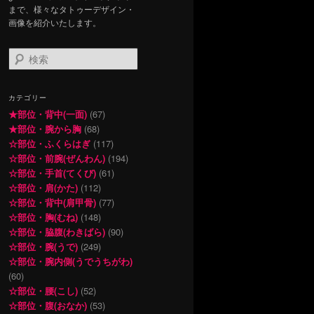
まで、様々なタトゥーデザイン・
画像を紹介いたします。
検
索
カテゴリー
★部位・背中(一面)
(67)
★部位・腕から胸
(68)
☆部位・ふくらはぎ
(117)
☆部位・前腕(ぜんわん)
(194)
☆部位・手首(てくび)
(61)
☆部位・肩(かた)
(112)
☆部位・背中(肩甲骨)
(77)
☆部位・胸(むね)
(148)
☆部位・脇腹(わきばら)
(90)
☆部位・腕(うで)
(249)
☆部位・腕内側(うでうちがわ)
(60)
☆部位・腰(こし)
(52)
☆部位・腹(おなか)
(53)