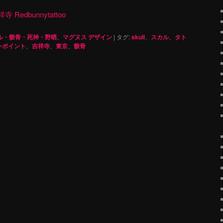
dbunnytattoo
ル・骸骨・死神・野晒
、
マグヌス デザイン
|
タグ:
skull
、
スカル
、
タト
ンポイント
、
吉祥寺
、
東京
、
骸骨