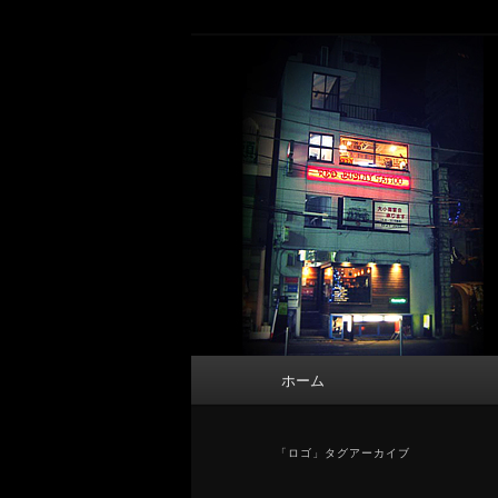
メ
サ
タトゥーデザイン・画像の紹介（和彫
イ
ブ
ン
コ
東京 タトゥース
コ
ン
Tattoo 
ン
テ
テ
ン
ン
ツ
ツ
へ
へ
移
移
動
動
メ
ホーム
イ
ン
メ
「
ロゴ
」タグアーカイブ
ニ