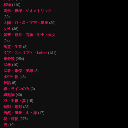
和物
(110)
図形・模様・ジオメトリック
(32)
太陽・月・星・宇宙・星座
(39)
女性
(36)
如来・観音・菩薩・明王・天女
(24)
幽霊・生首
(8)
文字・スクリプト・Letter
(131)
未分類
(254)
武器
(19)
武者・豪傑・英雄
(8)
水中生物
(48)
神話
(5)
線・ラインのみ
(3)
縁起物
(49)
羽・羽根・翼
(15)
聖獣・瑞獣
(28)
自然・風景・山・海
(17)
花・植物
(276)
虎
(19)