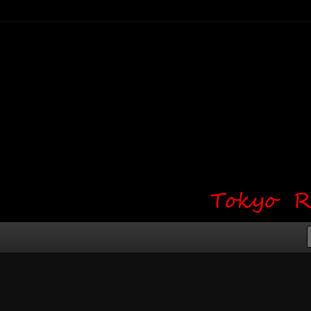
り・ワンポイント・girl tattoo）
タジオ 吉祥寺 Red Bunny
タトゥーデザイン・タトゥー画像