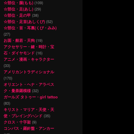
☆部位・腿(もも)
(109)
☆部位・足(あし)
(29)
☆部位・足の甲
(38)
☆部位・足首(あしくび)
(52)
☆部位・首・耳裏(くび・みみ)
(27)
お面・般若・天狗
(19)
アクセサリー・鍵・時計・宝
石・ダイヤモンド
(16)
アニメ・漫画・キャラクター
(33)
アメリカントラディショナル
(170)
オリエント・ヘナ・アラベス
ク・曼荼羅模様
(32)
ガールズ タトゥー・girl tattoo
(83)
キリスト・マリア・天使・天
使・プレイングハンド
(35)
クロス・十字架
(9)
コンパス・羅針盤・アンカー