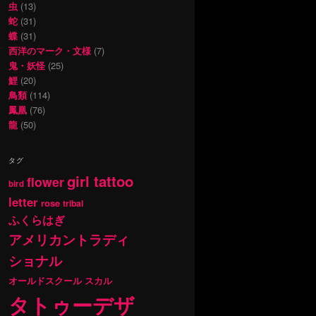
虫
(13)
蛇
(31)
蝶
(31)
西洋のマーク・文様
(7)
鬼・妖怪
(25)
鯉
(20)
鳥類
(114)
鳳凰
(76)
龍
(50)
タグ
girl tattoo
flower
bird
letter
rose
tribal
ふくらはぎ
アメリカントラディ
ショナル
オールドスクール
スカル
タトゥーデザ