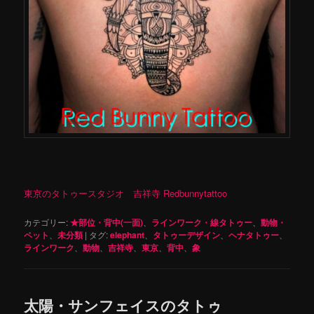
東京のタトゥースタジオ 吉祥寺 Redbunnytattoo
カテゴリー:
★部位・背中(一面)
、
ラインワーク・線タトゥー
、
動物・
ペット
、
未分類
|
タグ:
elephant
、
タトゥーデザイン
、
ヘナタトゥー
、
ラインワーク
、
動物
、
吉祥寺
、
東京
、
背中
、
象
太陽・サンフェイスのタトゥ