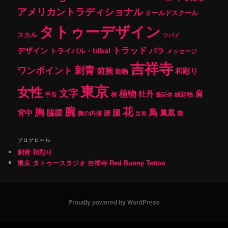
アメリカントラディショナル
オールドスクール
タトゥーデザイン
スカル
ツバメ
トラッド
デザイン
バラ
トライバル・tribal
メッセージ
吉祥寺
刺青
ワンポイント
前腕
和彫り
動物
東京
女性
文字
植物
肩
牡丹
手首
桜
縁起物
筆記体
腕
花
胸
鳥
腿
背中
脇腹
鳳凰
腰
龍
腕の内側
足首
ブログロール
刺青 和彫り
東京 タトゥースタジオ 吉祥寺 Red Bunny Tattoo
Proudly powered by WordPress