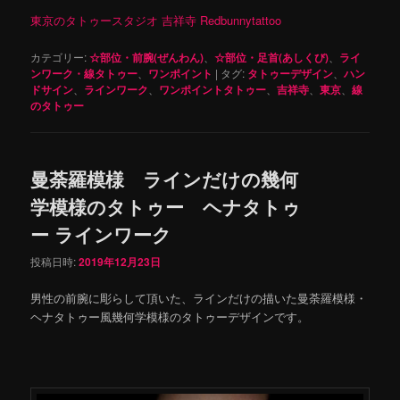
東京のタトゥースタジオ 吉祥寺 Redbunnytattoo
カテゴリー:
☆部位・前腕(ぜんわん)
、
☆部位・足首(あしくび)
、
ライ
ンワーク・線タトゥー
、
ワンポイント
|
タグ:
タトゥーデザイン
、
ハン
ドサイン
、
ラインワーク
、
ワンポイントタトゥー
、
吉祥寺
、
東京
、
線
のタトゥー
曼荼羅模様 ラインだけの幾何
学模様のタトゥー ヘナタトゥ
ー ラインワーク
投稿日時:
2019年12月23日
男性の前腕に彫らして頂いた、ラインだけの描いた曼荼羅模様・
ヘナタトゥー風幾何学模様のタトゥーデザインです。