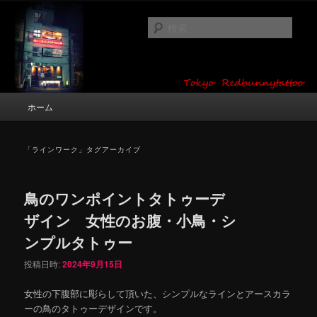
メ
サ
タトゥーデザイン・画像の紹介（和彫り・ワンポイント・girl tattoo）
イ
ブ
検
ン
コ
索
コ
ン
東京 タトゥースタジオ 吉祥寺 Red
ン
テ
テ
ン
Bunny Tattoo タトゥーデザイン・タ
ン
ツ
メ
ホーム
トゥー画像
ツ
へ
イ
へ
移
ン
移
動
メ
「
ラインワーク
」タグアーカイブ
動
ニ
ュ
ー
鳥のワンポイントタトゥーデ
ザイン 女性のお腹・小鳥・シ
ンプルタトゥー
投稿日時:
2024年9月15日
女性の下腹部に彫らして頂いた、シンプルなラインとアースカラ
ーの鳥のタトゥーデザインです。