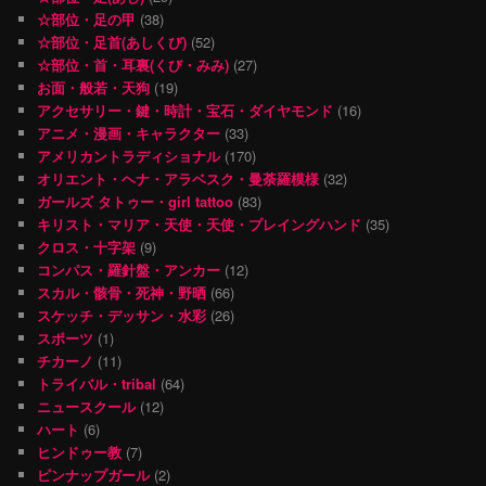
☆部位・足の甲
(38)
☆部位・足首(あしくび)
(52)
☆部位・首・耳裏(くび・みみ)
(27)
お面・般若・天狗
(19)
アクセサリー・鍵・時計・宝石・ダイヤモンド
(16)
アニメ・漫画・キャラクター
(33)
アメリカントラディショナル
(170)
オリエント・ヘナ・アラベスク・曼荼羅模様
(32)
ガールズ タトゥー・girl tattoo
(83)
キリスト・マリア・天使・天使・プレイングハンド
(35)
クロス・十字架
(9)
コンパス・羅針盤・アンカー
(12)
スカル・骸骨・死神・野晒
(66)
スケッチ・デッサン・水彩
(26)
スポーツ
(1)
チカーノ
(11)
トライバル・tribal
(64)
ニュースクール
(12)
ハート
(6)
ヒンドゥー教
(7)
ピンナップガール
(2)