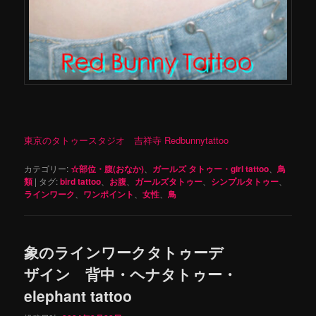
東京のタトゥースタジオ 吉祥寺 Redbunnytattoo
カテゴリー:
☆部位・腹(おなか)
、
ガールズ タトゥー・girl tattoo
、
鳥
類
|
タグ:
bird tattoo
、
お腹
、
ガールズタトゥー
、
シンプルタトゥー
、
ラインワーク
、
ワンポイント
、
女性
、
鳥
象のラインワークタトゥーデ
ザイン 背中・ヘナタトゥー・
elephant tattoo