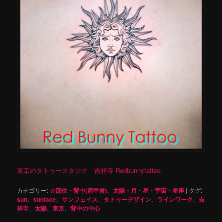
東京のタトゥースタジオ 吉祥寺 Redbunnytattoo
カテゴリー:
☆部位・背中(肩甲骨)
、
太陽・月・星・宇宙・星座
|
タグ:
sun
、
sunface
、
サンフェイス
、
タトゥーデザイン
、
ラインワーク
、
吉
祥寺
、
太陽
、
東京
、
背中の中心