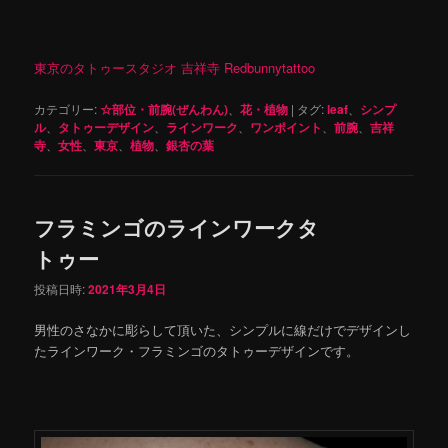
東京のタトゥースタジオ 吉祥寺 Redbunnytattoo
カテゴリー:
☆部位・前腕(ぜんわん)
、
花・植物
|
タグ:
leaf
、
シンプ
ル
、
タトゥーデザイン
、
ラインワーク
、
ワンポイント
、
前腕
、
吉祥
寺
、
女性
、
東京
、
植物
、
銀杏の葉
フラミンゴのラインワークタ
トゥー
投稿日時:
2021年3月4日
男性のさなかに彫らして頂いた、シンプルに線だけでデザインし
たラインワーク・フラミンゴのタトゥーデザインです。