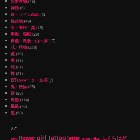
水中生物
(48)
神話
(5)
線・ラインのみ
(3)
縁起物
(49)
羽・羽根・翼
(15)
聖獣・瑞獣
(28)
自然・風景・山・海
(17)
花・植物
(276)
虎
(19)
虫
(13)
蛇
(31)
蝶
(31)
西洋のマーク・文様
(7)
鬼・妖怪
(25)
鯉
(20)
鳥類
(114)
鳳凰
(76)
龍
(50)
タグ
girl tattoo
flower
letter
ふくらはぎ
rose
tribal
bird