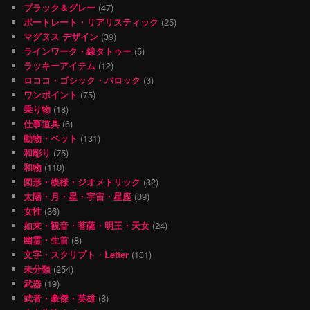
ブラック＆グレー
(47)
ポートレート・リアリスティック
(25)
マグヌス デザイン
(39)
ラインワーク・線タトゥー
(5)
ラッキーアイテム
(12)
ロココ・ゴシック・バロック
(3)
ワンポイント
(75)
乗り物
(18)
仕事道具
(6)
動物・ペット
(131)
和彫り
(75)
和物
(110)
図形・模様・ジオメトリック
(32)
太陽・月・星・宇宙・星座
(39)
女性
(36)
如来・観音・菩薩・明王・天女
(24)
幽霊・生首
(8)
文字・スクリプト・Letter
(131)
未分類
(254)
武器
(19)
武者・豪傑・英雄
(8)