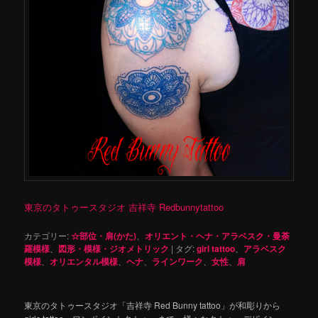
東京のタトゥースタジオ 吉祥寺 Redbunnytattoo
カテゴリー:
☆部位・肩(かた)
、
オリエント・ヘナ・アラベスク・曼荼
羅模様
、
図形・模様・ジオメトリック
|
タグ:
girl tattoo
、
アラベスク
模様
、
オリエンタル模様
、
ヘナ
、
ラインワーク
、
女性
、
肩
東京のタトゥースタジオ「吉祥寺 Red Bunny tattoo」が和彫りから