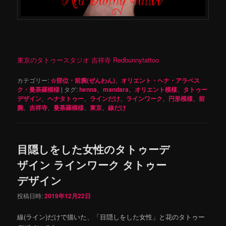
東京のタトゥースタジオ 吉祥寺 Redbunnytattoo
カテゴリー:
☆部位・前腕(ぜんわん)
、
オリエント・ヘナ・アラベス
ク・曼荼羅模様
|
タグ:
henna
、
mandara
、
オリエント模様
、
タトゥー
デザイン
、
ヘナタトゥー
、
ラインだけ
、
ラインワーク
、
円形模様
、
前
腕
、
吉祥寺
、
曼荼羅模様
、
東京
、
線だけ
目隠しをした女性のタトゥーデ
ザイン ラインワーク タトゥー
デザイン
投稿日時:
2019年12月22日
線(ライン)だけで描いた、「目隠しをした女性」と花のタトゥー