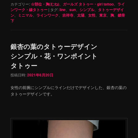
カテゴリー:
☆部位・胸(むね)
、
ガールズ タトゥー・girl tattoo
、
ライ
ンワーク・線タトゥー
|
タグ:
line
、
sun
、
シンプル
、
タトゥーデザイ
ン
、
ミニマル
、
ラインワーク
、
吉祥寺
、
太陽
、
女性
、
東京
、
胸
、
鎖骨
下
銀杏の葉のタトゥーデザイン
シンプル・花・ワンポイント
タトゥー
投稿日時:
2021年6月20日
女性の前腕にシンプルにラインだけでデザインした、銀杏の葉の
タトゥーデザインです。