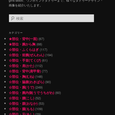
girls tattoo、ワンポイントタトゥーまで、様々なタトゥーデザイン・
画像を紹介いたします。
検
索
カテゴリー
★部位・背中(一面)
(67)
★部位・腕から胸
(68)
☆部位・ふくらはぎ
(117)
☆部位・前腕(ぜんわん)
(194)
☆部位・手首(てくび)
(61)
☆部位・肩(かた)
(112)
☆部位・背中(肩甲骨)
(77)
☆部位・胸(むね)
(148)
☆部位・脇腹(わきばら)
(90)
☆部位・腕(うで)
(249)
☆部位・腕内側(うでうちがわ)
(60)
☆部位・腰(こし)
(52)
☆部位・腹(おなか)
(53)
☆部位・腿(もも)
(109)
☆部位・足(あし)
(29)