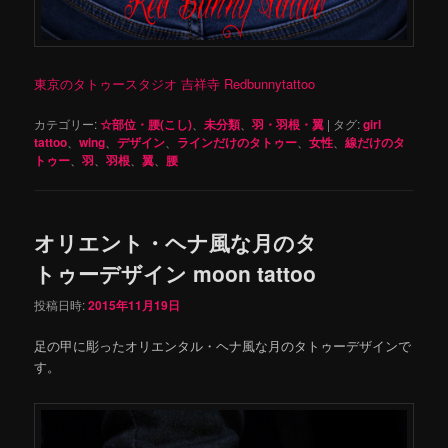
東京のタトゥースタジオ 吉祥寺 Redbunnytattoo
カテゴリー:
☆部位・腰(こし)
、
未分類
、
羽・羽根・翼
|
タグ:
girl
tattoo
、
wing
、
デザイン
、
ラインだけのタトゥー
、
女性
、
線だけのタ
トゥー
、
羽
、
羽根
、
翼
、
腰
オリエント・ヘナ風な月のタ
トゥーデザイン moon tattoo
投稿日時:
2015年11月19日
足の甲に彫ったオリエンタル・ヘナ風な月のタトゥーデザインで
す。