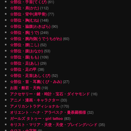
☆部位・手首(てくび)
(61)
☆部位・肩(かた)
(112)
☆部位・背中(肩甲骨)
(77)
☆部位・胸(むね)
(148)
☆部位・脇腹(わきばら)
(90)
☆部位・腕(うで)
(249)
☆部位・腕内側(うでうちがわ)
(60)
☆部位・腰(こし)
(52)
☆部位・腹(おなか)
(53)
☆部位・腿(もも)
(109)
☆部位・足(あし)
(29)
☆部位・足の甲
(38)
☆部位・足首(あしくび)
(52)
☆部位・首・耳裏(くび・みみ)
(27)
お面・般若・天狗
(19)
アクセサリー・鍵・時計・宝石・ダイヤモンド
(16)
アニメ・漫画・キャラクター
(33)
アメリカントラディショナル
(170)
オリエント・ヘナ・アラベスク・曼荼羅模様
(32)
ガールズ タトゥー・girl tattoo
(83)
キリスト・マリア・天使・天使・プレイングハンド
(35)
クロス・十字架
(9)