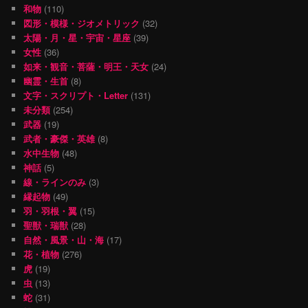
和物
(110)
図形・模様・ジオメトリック
(32)
太陽・月・星・宇宙・星座
(39)
女性
(36)
如来・観音・菩薩・明王・天女
(24)
幽霊・生首
(8)
文字・スクリプト・Letter
(131)
未分類
(254)
武器
(19)
武者・豪傑・英雄
(8)
水中生物
(48)
神話
(5)
線・ラインのみ
(3)
縁起物
(49)
羽・羽根・翼
(15)
聖獣・瑞獣
(28)
自然・風景・山・海
(17)
花・植物
(276)
虎
(19)
虫
(13)
蛇
(31)