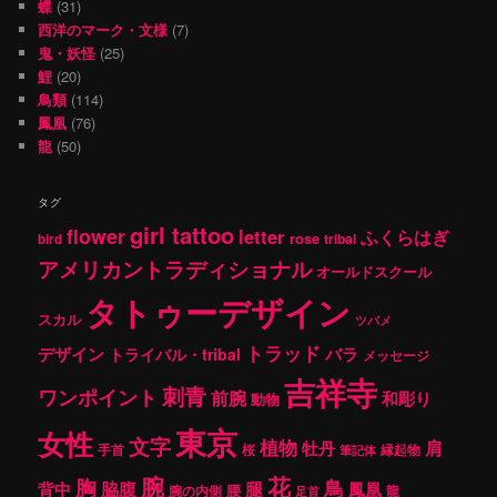
蝶
(31)
西洋のマーク・文様
(7)
鬼・妖怪
(25)
鯉
(20)
鳥類
(114)
鳳凰
(76)
龍
(50)
タグ
girl tattoo
flower
letter
ふくらはぎ
rose
tribal
bird
アメリカントラディショナル
オールドスクール
タトゥーデザイン
スカル
ツバメ
トラッド
デザイン
バラ
トライバル・tribal
メッセージ
吉祥寺
刺青
ワンポイント
前腕
和彫り
動物
東京
女性
文字
植物
肩
牡丹
手首
桜
縁起物
筆記体
腕
花
胸
鳥
腿
背中
脇腹
鳳凰
腰
龍
腕の内側
足首