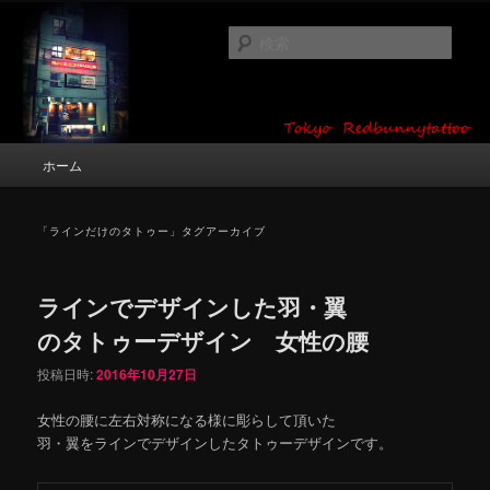
メ
サ
タトゥーデザイン・画像の紹介（和彫り・ワンポイント・girl tattoo）
イ
ブ
検
ン
コ
索
コ
ン
東京 タトゥースタジオ 吉祥寺 Red
ン
テ
テ
ン
Bunny Tattoo タトゥーデザイン・タ
ン
ツ
メ
ホーム
トゥー画像
ツ
へ
イ
へ
移
ン
移
動
メ
「
ラインだけのタトゥー
」タグアーカイブ
動
ニ
ュ
ー
ラインでデザインした羽・翼
のタトゥーデザイン 女性の腰
投稿日時:
2016年10月27日
女性の腰に左右対称になる様に彫らして頂いた
羽・翼をラインでデザインしたタトゥーデザインです。