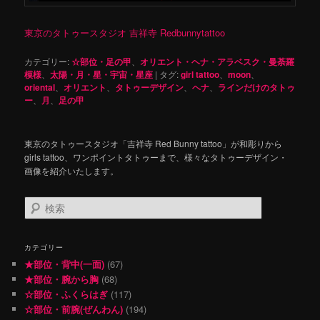
東京のタトゥースタジオ 吉祥寺 Redbunnytattoo
カテゴリー:
☆部位・足の甲
、
オリエント・ヘナ・アラベスク・曼荼羅
模様
、
太陽・月・星・宇宙・星座
|
タグ:
girl tattoo
、
moon
、
oriental
、
オリエント
、
タトゥーデザイン
、
ヘナ
、
ラインだけのタトゥ
ー
、
月
、
足の甲
東京のタトゥースタジオ「吉祥寺 Red Bunny tattoo」が和彫りから
girls tattoo、ワンポイントタトゥーまで、様々なタトゥーデザイン・
画像を紹介いたします。
検
索
カテゴリー
★部位・背中(一面)
(67)
★部位・腕から胸
(68)
☆部位・ふくらはぎ
(117)
☆部位・前腕(ぜんわん)
(194)