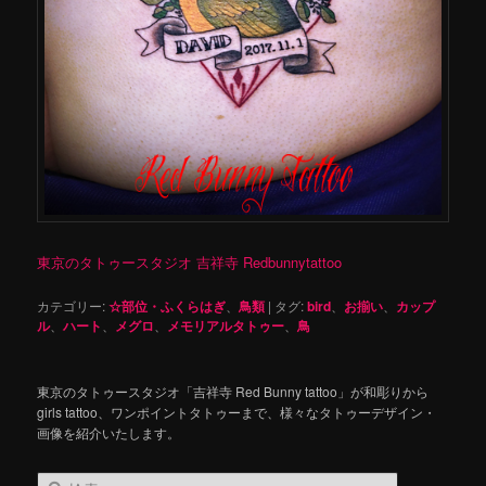
東京のタトゥースタジオ 吉祥寺 Redbunnytattoo
カテゴリー:
☆部位・ふくらはぎ
、
鳥類
|
タグ:
bird
、
お揃い
、
カップ
ル
、
ハート
、
メグロ
、
メモリアルタトゥー
、
鳥
東京のタトゥースタジオ「吉祥寺 Red Bunny tattoo」が和彫りから
girls tattoo、ワンポイントタトゥーまで、様々なタトゥーデザイン・
画像を紹介いたします。
検