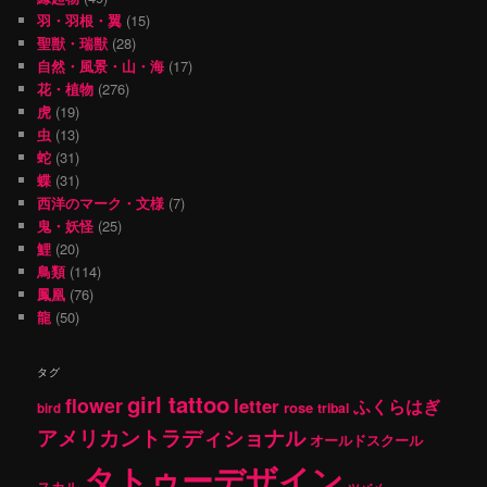
羽・羽根・翼
(15)
聖獣・瑞獣
(28)
自然・風景・山・海
(17)
花・植物
(276)
虎
(19)
虫
(13)
蛇
(31)
蝶
(31)
西洋のマーク・文様
(7)
鬼・妖怪
(25)
鯉
(20)
鳥類
(114)
鳳凰
(76)
龍
(50)
タグ
girl tattoo
flower
letter
ふくらはぎ
rose
tribal
bird
アメリカントラディショナル
オールドスクール
タトゥーデザイン
スカル