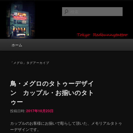
メ
サ
タトゥーデザイン・画像の紹介（和彫り・ワンポイント・girl tattoo）
イ
ブ
検
ン
コ
索
コ
ン
東京 タトゥースタジオ 吉祥寺 Red
ン
テ
テ
ン
Bunny Tattoo タトゥーデザイン・タ
ン
ツ
メ
ホーム
トゥー画像
ツ
へ
イ
へ
移
ン
移
動
メ
「
メグロ
」タグアーカイブ
動
ニ
ュ
ー
鳥・メグロのタトゥーデザイ
ン カップル・お揃いのタト
ゥー
投稿日時:
2017年10月23日
カップルのお客様にお揃いで彫らして頂いた、メモリアルタトゥ
ーデザインです。