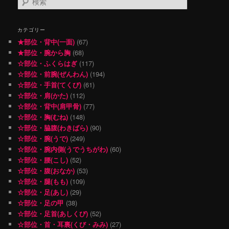
索
カテゴリー
★部位・背中(一面)
(67)
★部位・腕から胸
(68)
☆部位・ふくらはぎ
(117)
☆部位・前腕(ぜんわん)
(194)
☆部位・手首(てくび)
(61)
☆部位・肩(かた)
(112)
☆部位・背中(肩甲骨)
(77)
☆部位・胸(むね)
(148)
☆部位・脇腹(わきばら)
(90)
☆部位・腕(うで)
(249)
☆部位・腕内側(うでうちがわ)
(60)
☆部位・腰(こし)
(52)
☆部位・腹(おなか)
(53)
☆部位・腿(もも)
(109)
☆部位・足(あし)
(29)
☆部位・足の甲
(38)
☆部位・足首(あしくび)
(52)
☆部位・首・耳裏(くび・みみ)
(27)