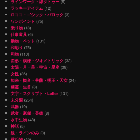
ラインワーク・線タトゥー
(5)
ラッキーアイテム
(12)
ロココ・ゴシック・バロック
(3)
ワンポイント
(75)
乗り物
(18)
仕事道具
(6)
動物・ペット
(131)
和彫り
(75)
和物
(110)
図形・模様・ジオメトリック
(32)
太陽・月・星・宇宙・星座
(39)
女性
(36)
如来・観音・菩薩・明王・天女
(24)
幽霊・生首
(8)
文字・スクリプト・Letter
(131)
未分類
(254)
武器
(19)
武者・豪傑・英雄
(8)
水中生物
(48)
神話
(5)
線・ラインのみ
(3)
縁起物
(49)