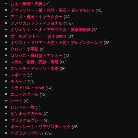
お面・般若・天狗
(19)
アクセサリー・鍵・時計・宝石・ダイヤモンド
(16)
アニメ・漫画・キャラクター
(33)
アメリカントラディショナル
(170)
オリエント・ヘナ・アラベスク・曼荼羅模様
(32)
ガールズ タトゥー・girl tattoo
(83)
キリスト・マリア・天使・天使・プレイングハンド
(35)
クロス・十字架
(9)
コンパス・羅針盤・アンカー
(12)
スカル・骸骨・死神・野晒
(66)
スケッチ・デッサン・水彩
(26)
スポーツ
(1)
チカーノ
(11)
トライバル・tribal
(64)
ニュースクール
(12)
ハート
(6)
ヒンドゥー教
(7)
ピンナップガール
(2)
ブラック＆グレー
(47)
ポートレート・リアリスティック
(25)
マグヌス デザイン
(39)