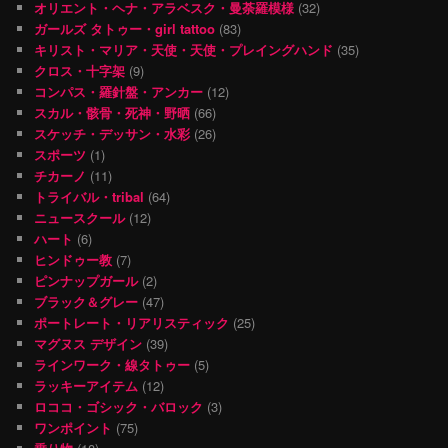
オリエント・ヘナ・アラベスク・曼荼羅模様
(32)
ガールズ タトゥー・girl tattoo
(83)
キリスト・マリア・天使・天使・プレイングハンド
(35)
クロス・十字架
(9)
コンパス・羅針盤・アンカー
(12)
スカル・骸骨・死神・野晒
(66)
スケッチ・デッサン・水彩
(26)
スポーツ
(1)
チカーノ
(11)
トライバル・tribal
(64)
ニュースクール
(12)
ハート
(6)
ヒンドゥー教
(7)
ピンナップガール
(2)
ブラック＆グレー
(47)
ポートレート・リアリスティック
(25)
マグヌス デザイン
(39)
ラインワーク・線タトゥー
(5)
ラッキーアイテム
(12)
ロココ・ゴシック・バロック
(3)
ワンポイント
(75)