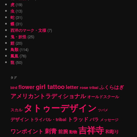
虎
(19)
虫
(13)
蛇
(31)
蝶
(31)
西洋のマーク・文様
(7)
鬼・妖怪
(25)
鯉
(20)
鳥類
(114)
鳳凰
(76)
龍
(50)
タグ
girl tattoo
flower
letter
ふくらはぎ
rose
tribal
bird
アメリカントラディショナル
オールドスクール
タトゥーデザイン
スカル
ツバメ
トラッド
デザイン
バラ
トライバル・tribal
メッセージ
吉祥寺
刺青
ワンポイント
前腕
和彫り
動物