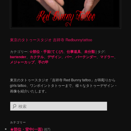
東京のタトゥースタジオ 吉祥寺 Redbunnytattoo
カテゴリー:
☆部位・手首(てくび)
、
仕事道具
、
未分類
|
タグ:
bartender
、
カクテル
、
デザイン
、
バー
、
バーテンダー
、
マドラー
、
メジャーカップ
、
手の甲
東京のタトゥースタジオ「吉祥寺 Red Bunny tattoo」が和彫りから
girls tattoo、ワンポイントタトゥーまで、様々なタトゥーデザイン・
画像を紹介いたします。
検
索
カテゴリー
★部位・背中(一面)
(67)