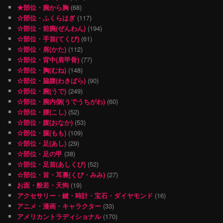
★部位・腕から胸
(68)
☆部位・ふくらはぎ
(117)
☆部位・前腕(ぜんわん)
(194)
☆部位・手首(てくび)
(61)
☆部位・肩(かた)
(112)
☆部位・背中(肩甲骨)
(77)
☆部位・胸(むね)
(148)
☆部位・脇腹(わきばら)
(90)
☆部位・腕(うで)
(249)
☆部位・腕内側(うでうちがわ)
(60)
☆部位・腰(こし)
(52)
☆部位・腹(おなか)
(53)
☆部位・腿(もも)
(109)
☆部位・足(あし)
(29)
☆部位・足の甲
(38)
☆部位・足首(あしくび)
(52)
☆部位・首・耳裏(くび・みみ)
(27)
お面・般若・天狗
(19)
アクセサリー・鍵・時計・宝石・ダイヤモンド
(16)
アニメ・漫画・キャラクター
(33)
アメリカントラディショナル
(170)