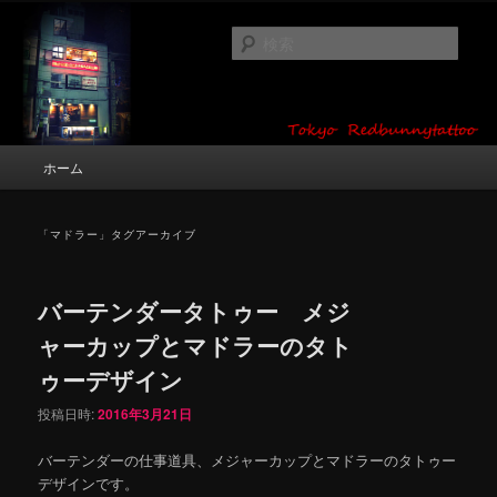
メ
サ
タトゥーデザイン・画像の紹介（和彫り・ワンポイント・girl tattoo）
イ
ブ
検
ン
コ
索
コ
ン
東京 タトゥースタジオ 吉祥寺 Red
ン
テ
テ
ン
Bunny Tattoo タトゥーデザイン・タ
ン
ツ
メ
ホーム
トゥー画像
ツ
へ
イ
へ
移
ン
移
動
メ
「
マドラー
」タグアーカイブ
動
ニ
ュ
ー
バーテンダータトゥー メジ
ャーカップとマドラーのタト
ゥーデザイン
投稿日時:
2016年3月21日
バーテンダーの仕事道具、メジャーカップとマドラーのタトゥー
デザインです。