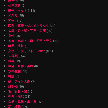
乗り物
(18)
仕事道具
(6)
動物・ペット
(131)
和彫り
(75)
和物
(110)
図形・模様・ジオメトリック
(32)
太陽・月・星・宇宙・星座
(39)
女性
(36)
如来・観音・菩薩・明王・天女
(24)
幽霊・生首
(8)
文字・スクリプト・Letter
(131)
未分類
(254)
武器
(19)
武者・豪傑・英雄
(8)
水中生物
(48)
神話
(5)
線・ラインのみ
(3)
縁起物
(49)
羽・羽根・翼
(15)
聖獣・瑞獣
(28)
自然・風景・山・海
(17)
花・植物
(276)