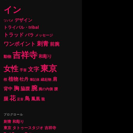
イン
デザイン
ツバメ
トライバル・tribal
トラッド
バラ
メッセージ
刺青
ワンポイント
前腕
吉祥寺
和彫り
動物
東京
女性
文字
手首
植物
肩
牡丹
桜
縁起物
筆記体
腕
胸
背中
脇腹
腰
腕の内側
花
鳥
腿
鳳凰
龍
足首
ブログロール
刺青 和彫り
東京 タトゥースタジオ 吉祥寺