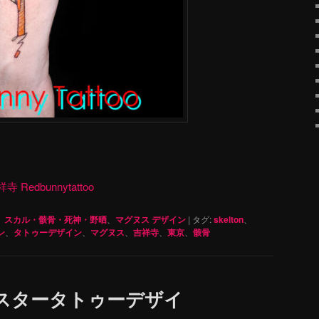
dbunnytattoo
、
スカル・骸骨・死神・野晒
、
マグヌス デザイン
|
タグ:
skelton
、
ン
、
タトゥーデザイン
、
マグヌス
、
吉祥寺
、
東京
、
骸骨
スタータトゥーデザイ