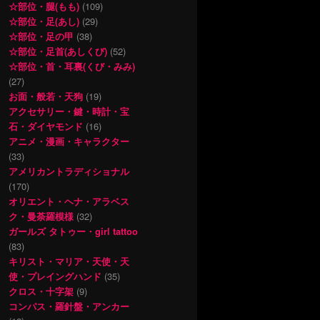
☆部位・腿(もも)
(109)
☆部位・足(あし)
(29)
☆部位・足の甲
(38)
☆部位・足首(あしくび)
(52)
☆部位・首・耳裏(くび・みみ)
(27)
お面・般若・天狗
(19)
アクセサリー・鍵・時計・宝
石・ダイヤモンド
(16)
アニメ・漫画・キャラクター
(33)
アメリカントラディショナル
(170)
オリエント・ヘナ・アラベス
ク・曼荼羅模様
(32)
ガールズ タトゥー・girl tattoo
(83)
キリスト・マリア・天使・天
使・プレイングハンド
(35)
クロス・十字架
(9)
コンパス・羅針盤・アンカー