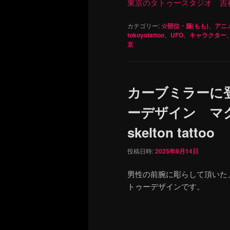
東京のタトゥースタジオ 吉祥寺 Re
カテゴリー:
☆部位・腿(もも)
、
アニ
tokoyotattoo
、
UFO
、
キャラクター
京
カーブミラーに
ーデザイン マ
skelton tattoo
投稿日時:
2025年8月14日
男性の前腕に彫らして頂いた
トゥーデザインです。