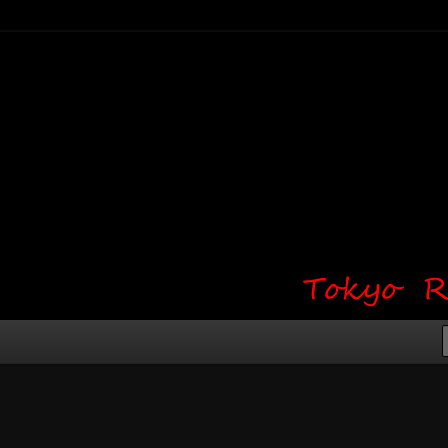
り・ワンポイント・girl tattoo）
タジオ 吉祥寺 Red Bunny
タトゥーデザイン・タトゥー画像