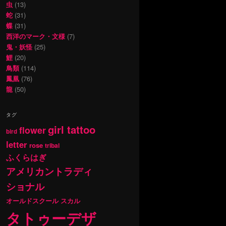
虫
(13)
蛇
(31)
蝶
(31)
西洋のマーク・文様
(7)
鬼・妖怪
(25)
鯉
(20)
鳥類
(114)
鳳凰
(76)
龍
(50)
タグ
girl tattoo
flower
bird
letter
rose
tribal
ふくらはぎ
アメリカントラディ
ショナル
オールドスクール
スカル
タトゥーデザ