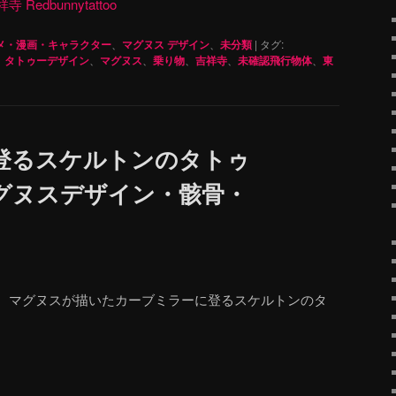
dbunnytattoo
メ・漫画・キャラクター
、
マグヌス デザイン
、
未分類
|
タグ:
、
タトゥーデザイン
、
マグヌス
、
乗り物
、
吉祥寺
、
未確認飛行物体
、
東
登るスケルトンのタトゥ
グヌスデザイン・骸骨・
、マグヌスが描いたカーブミラーに登るスケルトンのタ