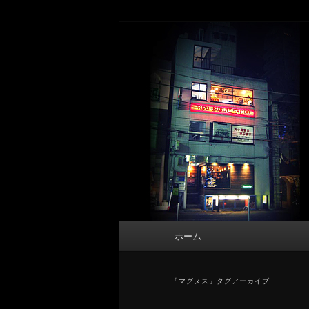
メ
サ
タトゥーデザイン・画像の紹介（和彫
イ
ブ
ン
コ
東京 タトゥース
コ
ン
Tattoo 
ン
テ
テ
ン
ン
ツ
ツ
へ
へ
移
移
動
動
メ
ホーム
イ
ン
メ
「
マグヌス
」タグアーカイブ
ニ