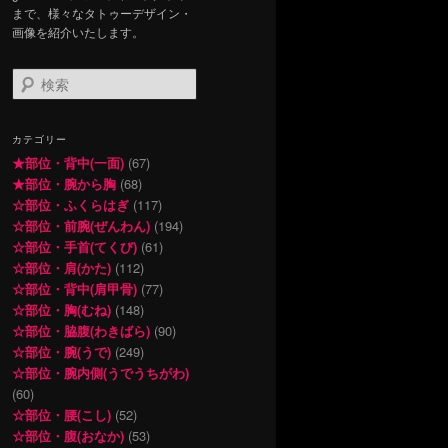
まで、様々なタトゥーデザイン・
画像を紹介いたします。
検
索
カテゴリー
★部位・背中(一面)
(67)
★部位・腕から胸
(68)
☆部位・ふくらはぎ
(117)
☆部位・前腕(ぜんわん)
(194)
☆部位・手首(てくび)
(61)
☆部位・肩(かた)
(112)
☆部位・背中(肩甲骨)
(77)
☆部位・胸(むね)
(148)
☆部位・脇腹(わきばら)
(90)
☆部位・腕(うで)
(249)
☆部位・腕内側(うでうちがわ)
(60)
☆部位・腰(こし)
(52)
☆部位・腹(おなか)
(53)