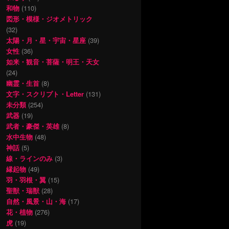
和物
(110)
図形・模様・ジオメトリック
(32)
太陽・月・星・宇宙・星座
(39)
女性
(36)
如来・観音・菩薩・明王・天女
(24)
幽霊・生首
(8)
文字・スクリプト・Letter
(131)
未分類
(254)
武器
(19)
武者・豪傑・英雄
(8)
水中生物
(48)
神話
(5)
線・ラインのみ
(3)
縁起物
(49)
羽・羽根・翼
(15)
聖獣・瑞獣
(28)
自然・風景・山・海
(17)
花・植物
(276)
虎
(19)