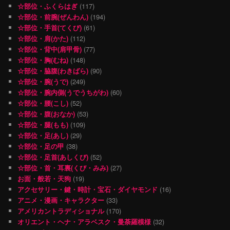
☆部位・ふくらはぎ
(117)
☆部位・前腕(ぜんわん)
(194)
☆部位・手首(てくび)
(61)
☆部位・肩(かた)
(112)
☆部位・背中(肩甲骨)
(77)
☆部位・胸(むね)
(148)
☆部位・脇腹(わきばら)
(90)
☆部位・腕(うで)
(249)
☆部位・腕内側(うでうちがわ)
(60)
☆部位・腰(こし)
(52)
☆部位・腹(おなか)
(53)
☆部位・腿(もも)
(109)
☆部位・足(あし)
(29)
☆部位・足の甲
(38)
☆部位・足首(あしくび)
(52)
☆部位・首・耳裏(くび・みみ)
(27)
お面・般若・天狗
(19)
アクセサリー・鍵・時計・宝石・ダイヤモンド
(16)
アニメ・漫画・キャラクター
(33)
アメリカントラディショナル
(170)
オリエント・ヘナ・アラベスク・曼荼羅模様
(32)