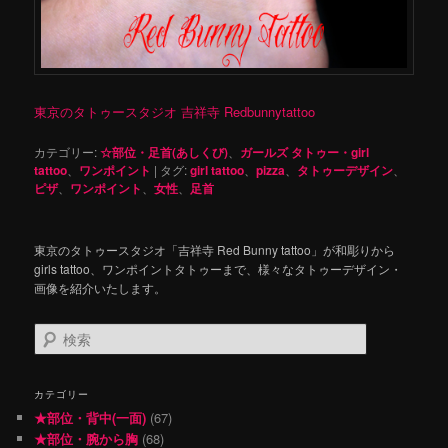
東京のタトゥースタジオ 吉祥寺 Redbunnytattoo
カテゴリー:
☆部位・足首(あしくび)
、
ガールズ タトゥー・girl
tattoo
、
ワンポイント
|
タグ:
girl tattoo
、
pizza
、
タトゥーデザイン
、
ピザ
、
ワンポイント
、
女性
、
足首
東京のタトゥースタジオ「吉祥寺 Red Bunny tattoo」が和彫りから
girls tattoo、ワンポイントタトゥーまで、様々なタトゥーデザイン・
画像を紹介いたします。
検
索
カテゴリー
★部位・背中(一面)
(67)
★部位・腕から胸
(68)