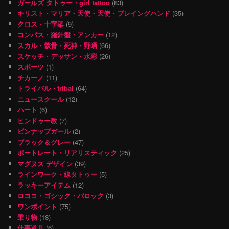
ガールズ タトゥー・girl tattoo
(83)
キリスト・マリア・天使・天使・プレイングハンド
(35)
クロス・十字架
(9)
コンパス・羅針盤・アンカー
(12)
スカル・骸骨・死神・野晒
(66)
スケッチ・デッサン・水彩
(26)
スポーツ
(1)
チカーノ
(11)
トライバル・tribal
(64)
ニュースクール
(12)
ハート
(6)
ヒンドゥー教
(7)
ピンナップガール
(2)
ブラック＆グレー
(47)
ポートレート・リアリスティック
(25)
マグヌス デザイン
(39)
ラインワーク・線タトゥー
(5)
ラッキーアイテム
(12)
ロココ・ゴシック・バロック
(3)
ワンポイント
(75)
乗り物
(18)
仕事道具
(6)