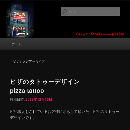
メ
サ
タトゥーデザイン・画像の紹介（和彫り・ワンポイント・girl tattoo）
イ
ブ
検
ン
コ
索
コ
ン
東京 タトゥースタジオ 吉祥寺 Red
ン
テ
テ
ン
Bunny Tattoo タトゥーデザイン・タ
ン
ツ
メ
ホーム
トゥー画像
ツ
へ
イ
へ
移
ン
移
動
メ
「
ピザ
」タグアーカイブ
動
ニ
ュ
ー
ピザのタトゥーデザイン
pizza tattoo
投稿日時:
2019年12月16日
ピザ職人をされているお客様に彫らして頂いた、ピザのタトゥー
デザインです。