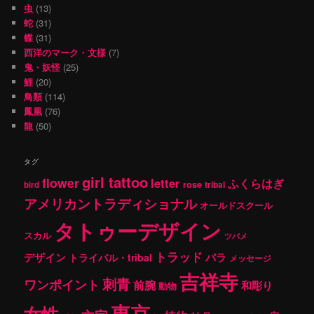
虫
(13)
蛇
(31)
蝶
(31)
西洋のマーク・文様
(7)
鬼・妖怪
(25)
鯉
(20)
鳥類
(114)
鳳凰
(76)
龍
(50)
タグ
girl tattoo
flower
letter
ふくらはぎ
rose
tribal
bird
アメリカントラディショナル
オールドスクール
タトゥーデザイン
スカル
ツバメ
トラッド
デザイン
バラ
トライバル・tribal
メッセージ
吉祥寺
刺青
ワンポイント
前腕
和彫り
動物
東京
女性