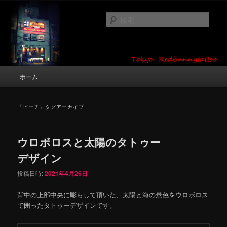
メ
サ
タトゥーデザイン・画像の紹介（和彫り・ワンポイント・girl tattoo）
イ
ブ
検
ン
コ
索
コ
ン
東京 タトゥースタジオ 吉祥寺 Red
ン
テ
テ
ン
Bunny Tattoo タトゥーデザイン・タ
ン
ツ
メ
ホーム
トゥー画像
ツ
へ
イ
へ
移
ン
移
動
メ
「
ビーチ
」タグアーカイブ
動
ニ
ュ
ー
ウロボロスと太陽のタトゥー
デザイン
投稿日時:
2021年4月26日
背中の上部中央に彫らして頂いた、太陽と海の景色をウロボロス
で囲ったタトゥーデザインです。