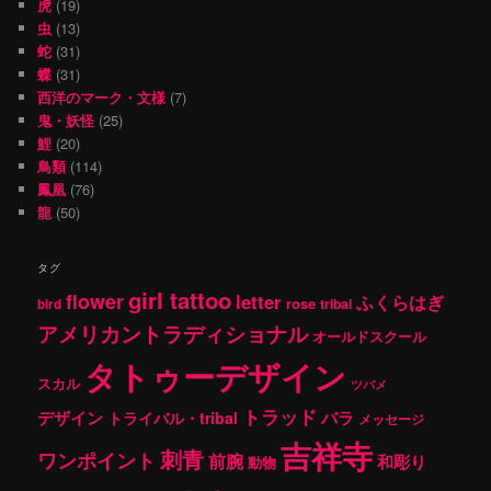
虎
(19)
虫
(13)
蛇
(31)
蝶
(31)
西洋のマーク・文様
(7)
鬼・妖怪
(25)
鯉
(20)
鳥類
(114)
鳳凰
(76)
龍
(50)
タグ
girl tattoo
flower
letter
ふくらはぎ
rose
tribal
bird
アメリカントラディショナル
オールドスクール
タトゥーデザイン
スカル
ツバメ
トラッド
デザイン
バラ
トライバル・tribal
メッセージ
吉祥寺
刺青
ワンポイント
前腕
和彫り
動物