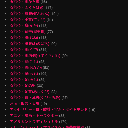
★部位・腕から胸
(68)
☆部位・ふくらはぎ
(117)
☆部位・前腕(ぜんわん)
(194)
☆部位・手首(てくび)
(61)
☆部位・肩(かた)
(112)
☆部位・背中(肩甲骨)
(77)
☆部位・胸(むね)
(148)
☆部位・脇腹(わきばら)
(90)
☆部位・腕(うで)
(249)
☆部位・腕内側(うでうちがわ)
(60)
☆部位・腰(こし)
(52)
☆部位・腹(おなか)
(53)
☆部位・腿(もも)
(109)
☆部位・足(あし)
(29)
☆部位・足の甲
(38)
☆部位・足首(あしくび)
(52)
☆部位・首・耳裏(くび・みみ)
(27)
お面・般若・天狗
(19)
アクセサリー・鍵・時計・宝石・ダイヤモンド
(16)
アニメ・漫画・キャラクター
(33)
アメリカントラディショナル
(170)
オリエント・ヘナ・アラベスク・曼荼羅模様
(32)