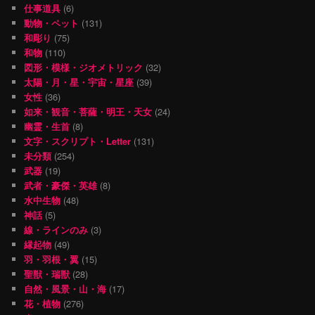
仕事道具
(6)
動物・ペット
(131)
和彫り
(75)
和物
(110)
図形・模様・ジオメトリック
(32)
太陽・月・星・宇宙・星座
(39)
女性
(36)
如来・観音・菩薩・明王・天女
(24)
幽霊・生首
(8)
文字・スクリプト・Letter
(131)
未分類
(254)
武器
(19)
武者・豪傑・英雄
(8)
水中生物
(48)
神話
(5)
線・ラインのみ
(3)
縁起物
(49)
羽・羽根・翼
(15)
聖獣・瑞獣
(28)
自然・風景・山・海
(17)
花・植物
(276)