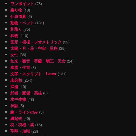
ワンポイント
(75)
乗り物
(18)
仕事道具
(6)
動物・ペット
(131)
和彫り
(75)
和物
(110)
図形・模様・ジオメトリック
(32)
太陽・月・星・宇宙・星座
(39)
女性
(36)
如来・観音・菩薩・明王・天女
(24)
幽霊・生首
(8)
文字・スクリプト・Letter
(131)
未分類
(254)
武器
(19)
武者・豪傑・英雄
(8)
水中生物
(48)
神話
(5)
線・ラインのみ
(3)
縁起物
(49)
羽・羽根・翼
(15)
聖獣・瑞獣
(28)