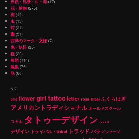
自然・風景・山・海
(17)
花・植物
(276)
虎
(19)
虫
(13)
蛇
(31)
蝶
(31)
西洋のマーク・文様
(7)
鬼・妖怪
(25)
鯉
(20)
鳥類
(114)
鳳凰
(76)
龍
(50)
タグ
girl tattoo
flower
letter
ふくらはぎ
rose
tribal
bird
アメリカントラディショナル
オールドスクール
タトゥーデザイン
スカル
ツバメ
トラッド
デザイン
バラ
トライバル・tribal
メッセージ