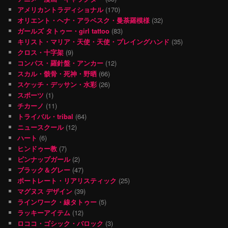
アメリカントラディショナル
(170)
オリエント・ヘナ・アラベスク・曼荼羅模様
(32)
ガールズ タトゥー・girl tattoo
(83)
キリスト・マリア・天使・天使・プレイングハンド
(35)
クロス・十字架
(9)
コンパス・羅針盤・アンカー
(12)
スカル・骸骨・死神・野晒
(66)
スケッチ・デッサン・水彩
(26)
スポーツ
(1)
チカーノ
(11)
トライバル・tribal
(64)
ニュースクール
(12)
ハート
(6)
ヒンドゥー教
(7)
ピンナップガール
(2)
ブラック＆グレー
(47)
ポートレート・リアリスティック
(25)
マグヌス デザイン
(39)
ラインワーク・線タトゥー
(5)
ラッキーアイテム
(12)
ロココ・ゴシック・バロック
(3)