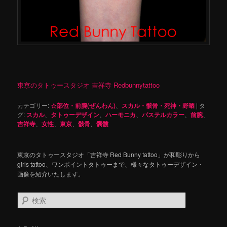
東京のタトゥースタジオ 吉祥寺 Redbunnytattoo
カテゴリー:
☆部位・前腕(ぜんわん)
、
スカル・骸骨・死神・野晒
|
タ
グ:
スカル
、
タトゥーデザイン
、
ハーモニカ
、
パステルカラー
、
前腕
、
吉祥寺
、
女性
、
東京
、
骸骨
、
髑髏
東京のタトゥースタジオ「吉祥寺 Red Bunny tattoo」が和彫りから
girls tattoo、ワンポイントタトゥーまで、様々なタトゥーデザイン・
画像を紹介いたします。
検
索