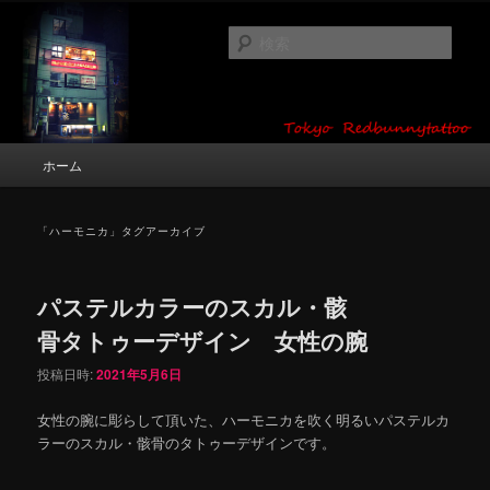
メ
サ
タトゥーデザイン・画像の紹介（和彫り・ワンポイント・girl tattoo）
イ
ブ
検
ン
コ
索
コ
ン
東京 タトゥースタジオ 吉祥寺 Red
ン
テ
テ
ン
Bunny Tattoo タトゥーデザイン・タ
ン
ツ
メ
ホーム
トゥー画像
ツ
へ
イ
へ
移
ン
移
動
メ
「
ハーモニカ
」タグアーカイブ
動
ニ
ュ
ー
パステルカラーのスカル・骸
骨タトゥーデザイン 女性の腕
投稿日時:
2021年5月6日
女性の腕に彫らして頂いた、ハーモニカを吹く明るいパステルカ
ラーのスカル・骸骨のタトゥーデザインです。