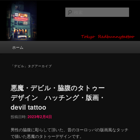
メ
サ
タトゥーデザイン・画像の紹介（和彫り・ワンポイント・girl tattoo）
イ
ブ
検
ン
コ
索
コ
ン
東京 タトゥースタジオ 吉祥寺 Red
ン
テ
テ
ン
Bunny Tattoo タトゥーデザイン・タ
ン
ツ
メ
ホーム
トゥー画像
ツ
へ
イ
へ
移
ン
移
動
メ
「
デビル
」タグアーカイブ
動
ニ
ュ
ー
悪魔・デビル・脇腹のタトゥー
デザイン ハッチング・版画・
devil tattoo
投稿日時:
2023年2月4日
男性の脇腹に彫らして頂いた、昔のヨーロッパの版画風なタッチ
で描いた悪魔のタトゥーデザインです。