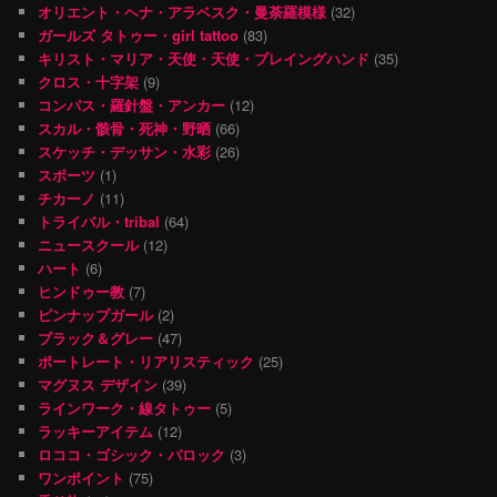
オリエント・ヘナ・アラベスク・曼荼羅模様
(32)
ガールズ タトゥー・girl tattoo
(83)
キリスト・マリア・天使・天使・プレイングハンド
(35)
クロス・十字架
(9)
コンパス・羅針盤・アンカー
(12)
スカル・骸骨・死神・野晒
(66)
スケッチ・デッサン・水彩
(26)
スポーツ
(1)
チカーノ
(11)
トライバル・tribal
(64)
ニュースクール
(12)
ハート
(6)
ヒンドゥー教
(7)
ピンナップガール
(2)
ブラック＆グレー
(47)
ポートレート・リアリスティック
(25)
マグヌス デザイン
(39)
ラインワーク・線タトゥー
(5)
ラッキーアイテム
(12)
ロココ・ゴシック・バロック
(3)
ワンポイント
(75)