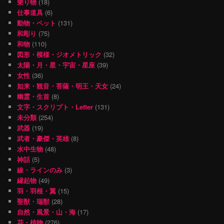
乗り物
(18)
仕事道具
(6)
動物・ペット
(131)
和彫り
(75)
和物
(110)
図形・模様・ジオメトリック
(32)
太陽・月・星・宇宙・星座
(39)
女性
(36)
如来・観音・菩薩・明王・天女
(24)
幽霊・生首
(8)
文字・スクリプト・Letter
(131)
未分類
(254)
武器
(19)
武者・豪傑・英雄
(8)
水中生物
(48)
神話
(5)
線・ラインのみ
(3)
縁起物
(49)
羽・羽根・翼
(15)
聖獣・瑞獣
(28)
自然・風景・山・海
(17)
花・植物
(276)