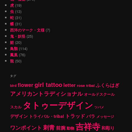
虎
(19)
虫
(13)
蛇
(31)
蝶
(31)
西洋のマーク・文様
(7)
鬼・妖怪
(25)
鯉
(20)
鳥類
(114)
鳳凰
(76)
龍
(50)
タグ
girl tattoo
flower
letter
ふくらはぎ
rose
tribal
bird
アメリカントラディショナル
オールドスクール
タトゥーデザイン
スカル
ツバメ
トラッド
デザイン
バラ
トライバル・tribal
メッセージ
吉祥寺
刺青
ワンポイント
前腕
和彫り
動物