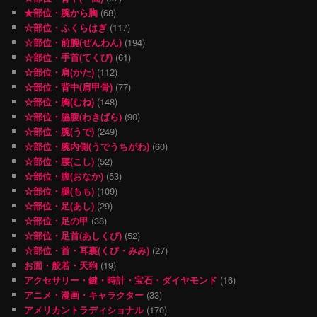
★部位・腕から胸
(68)
☆部位・ふくらはぎ
(117)
☆部位・前腕(ぜんわん)
(194)
☆部位・手首(てくび)
(61)
☆部位・肩(かた)
(112)
☆部位・背中(肩甲骨)
(77)
☆部位・胸(むね)
(148)
☆部位・脇腹(わきばら)
(90)
☆部位・腕(うで)
(249)
☆部位・腕内側(うでうちがわ)
(60)
☆部位・腰(こし)
(52)
☆部位・腹(おなか)
(53)
☆部位・腿(もも)
(109)
☆部位・足(あし)
(29)
☆部位・足の甲
(38)
☆部位・足首(あしくび)
(52)
☆部位・首・耳裏(くび・みみ)
(27)
お面・般若・天狗
(19)
アクセサリー・鍵・時計・宝石・ダイヤモンド
(16)
アニメ・漫画・キャラクター
(33)
アメリカントラディショナル
(170)