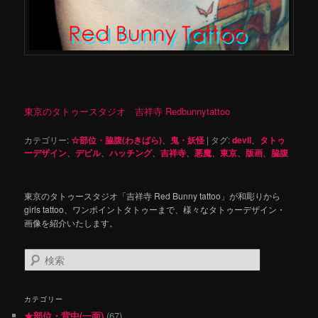
東京のタトゥースタジオ 吉祥寺 Redbunnytattoo
カテゴリー:
☆部位・脇腹(わきばら)
、
鬼・妖怪
|
タグ:
devil
、
タトゥ
ーデザイン
、
デビル
、
ハッチング
、
吉祥寺
、
悪魔
、
東京
、
版画
、
脇腹
東京のタトゥースタジオ「吉祥寺 Red Bunny tattoo」が和彫りから
girls tattoo、ワンポイントタトゥーまで、様々なタトゥーデザイン・
画像を紹介いたします。
検
索
カテゴリー
★部位・背中(一面)
(67)