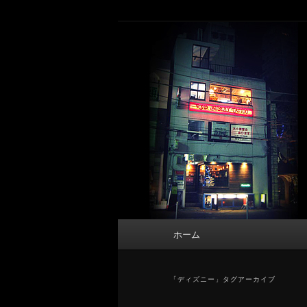
メ
サ
タトゥーデザイン・画像の紹介（和彫
イ
ブ
ン
コ
東京 タトゥース
コ
ン
Tattoo 
ン
テ
テ
ン
ン
ツ
ツ
へ
へ
移
移
動
動
メ
ホーム
イ
ン
メ
「
ディズニー
」タグアーカイブ
ニ