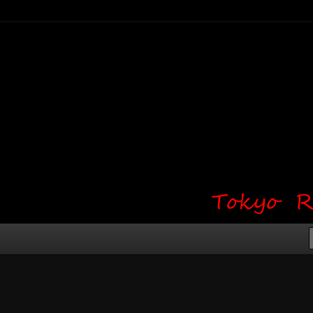
り・ワンポイント・girl tattoo）
タジオ 吉祥寺 Red Bunny
タトゥーデザイン・タトゥー画像