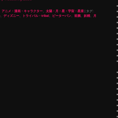
、
アニメ・漫画・キャラクター
、
太陽・月・星・宇宙・星座
|
タグ:
ル
、
ディズニー
、
トライバル・tribal
、
ピーターパン
、
前腕
、
妖精
、
月