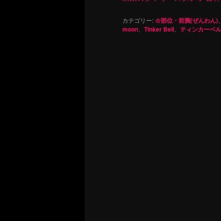
カテゴリー:
☆部位・前腕(ぜんわん)
moon
、
Tinker Bell
、
ティンカーベ