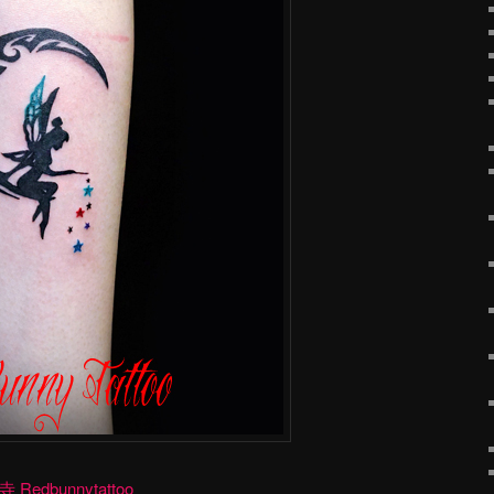
dbunnytattoo