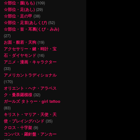
☆部位・腿(もも)
(109)
☆部位・足(あし)
(29)
☆部位・足の甲
(38)
☆部位・足首(あしくび)
(52)
☆部位・首・耳裏(くび・みみ)
(27)
お面・般若・天狗
(19)
アクセサリー・鍵・時計・宝
石・ダイヤモンド
(16)
アニメ・漫画・キャラクター
(33)
アメリカントラディショナル
(170)
オリエント・ヘナ・アラベス
ク・曼荼羅模様
(32)
ガールズ タトゥー・girl tattoo
(83)
キリスト・マリア・天使・天
使・プレイングハンド
(35)
クロス・十字架
(9)
コンパス・羅針盤・アンカー