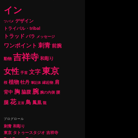
イン
デザイン
ツバメ
トライバル・tribal
トラッド
バラ
メッセージ
刺青
ワンポイント
前腕
吉祥寺
和彫り
動物
東京
女性
文字
手首
植物
肩
牡丹
桜
縁起物
筆記体
腕
胸
背中
脇腹
腰
腕の内側
花
鳥
腿
鳳凰
龍
足首
ブログロール
刺青 和彫り
東京 タトゥースタジオ 吉祥寺