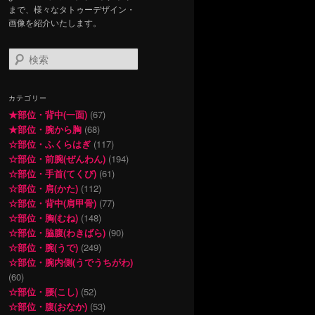
まで、様々なタトゥーデザイン・
画像を紹介いたします。
検
索
カテゴリー
★部位・背中(一面)
(67)
★部位・腕から胸
(68)
☆部位・ふくらはぎ
(117)
☆部位・前腕(ぜんわん)
(194)
☆部位・手首(てくび)
(61)
☆部位・肩(かた)
(112)
☆部位・背中(肩甲骨)
(77)
☆部位・胸(むね)
(148)
☆部位・脇腹(わきばら)
(90)
☆部位・腕(うで)
(249)
☆部位・腕内側(うでうちがわ)
(60)
☆部位・腰(こし)
(52)
☆部位・腹(おなか)
(53)