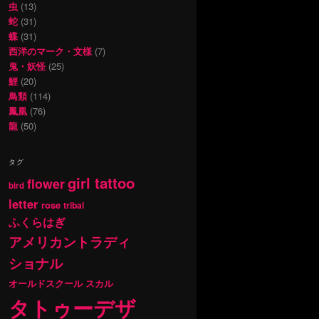
虫
(13)
蛇
(31)
蝶
(31)
西洋のマーク・文様
(7)
鬼・妖怪
(25)
鯉
(20)
鳥類
(114)
鳳凰
(76)
龍
(50)
タグ
girl tattoo
flower
bird
letter
rose
tribal
ふくらはぎ
アメリカントラディ
ショナル
オールドスクール
スカル
タトゥーデザ