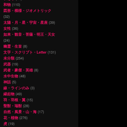
和物
(110)
図形・模様・ジオメトリック
(32)
太陽・月・星・宇宙・星座
(39)
女性
(36)
如来・観音・菩薩・明王・天女
(24)
幽霊・生首
(8)
文字・スクリプト・Letter
(131)
未分類
(254)
武器
(19)
武者・豪傑・英雄
(8)
水中生物
(48)
神話
(5)
線・ラインのみ
(3)
縁起物
(49)
羽・羽根・翼
(15)
聖獣・瑞獣
(28)
自然・風景・山・海
(17)
花・植物
(276)
虎
(19)