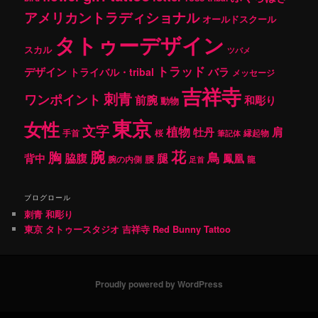
アメリカントラディショナル
オールドスクール
タトゥーデザイン
スカル
ツバメ
トラッド
デザイン
バラ
トライバル・tribal
メッセージ
吉祥寺
刺青
ワンポイント
前腕
和彫り
動物
東京
女性
文字
植物
肩
牡丹
手首
桜
縁起物
筆記体
腕
花
胸
鳥
腿
背中
脇腹
鳳凰
腰
龍
腕の内側
足首
ブログロール
刺青 和彫り
東京 タトゥースタジオ 吉祥寺 Red Bunny Tattoo
Proudly powered by WordPress