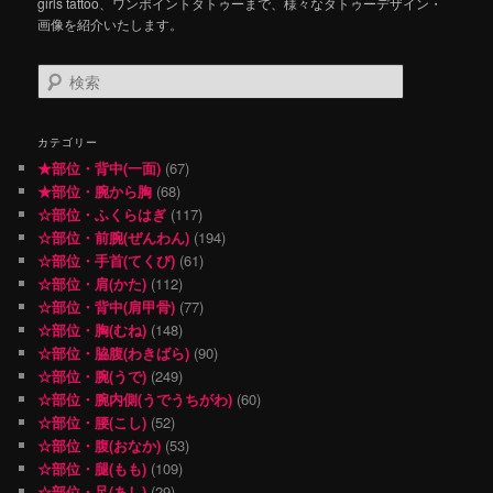
girls tattoo、ワンポイントタトゥーまで、様々なタトゥーデザイン・
画像を紹介いたします。
検
索
カテゴリー
★部位・背中(一面)
(67)
★部位・腕から胸
(68)
☆部位・ふくらはぎ
(117)
☆部位・前腕(ぜんわん)
(194)
☆部位・手首(てくび)
(61)
☆部位・肩(かた)
(112)
☆部位・背中(肩甲骨)
(77)
☆部位・胸(むね)
(148)
☆部位・脇腹(わきばら)
(90)
☆部位・腕(うで)
(249)
☆部位・腕内側(うでうちがわ)
(60)
☆部位・腰(こし)
(52)
☆部位・腹(おなか)
(53)
☆部位・腿(もも)
(109)
☆部位・足(あし)
(29)