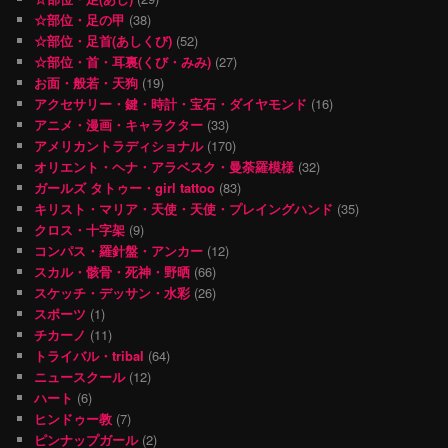
☆部位・足の甲
(38)
☆部位・足首(あしくび)
(52)
☆部位・首・耳裏(くび・みみ)
(27)
お面・般若・天狗
(19)
アクセサリー・鍵・時計・宝石・ダイヤモンド
(16)
アニメ・漫画・キャラクター
(33)
アメリカントラディショナル
(170)
オリエント・ヘナ・アラベスク・曼荼羅模様
(32)
ガールズ タトゥー・girl tattoo
(83)
キリスト・マリア・天使・天使・プレイングハンド
(35)
クロス・十字架
(9)
コンパス・羅針盤・アンカー
(12)
スカル・骸骨・死神・野晒
(66)
スケッチ・デッサン・水彩
(26)
スポーツ
(1)
チカーノ
(11)
トライバル・tribal
(64)
ニュースクール
(12)
ハート
(6)
ヒンドゥー教
(7)
ピンナップガール
(2)