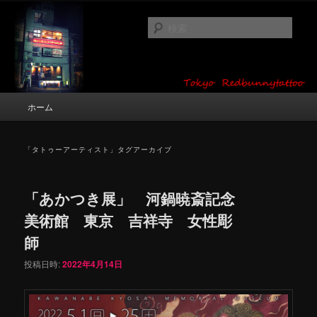
メ
サ
タトゥーデザイン・画像の紹介（和彫り・ワンポイント・girl tattoo）
イ
ブ
検
ン
コ
索
コ
ン
東京 タトゥースタジオ 吉祥寺 Red
ン
テ
テ
ン
Bunny Tattoo タトゥーデザイン・タ
ン
ツ
メ
ホーム
トゥー画像
ツ
へ
イ
へ
移
ン
移
動
メ
「
タトゥーアーティスト
」タグアーカイブ
動
ニ
ュ
ー
「あかつき展」 河鍋暁斎記念
美術館 東京 吉祥寺 女性彫
師
投稿日時:
2022年4月14日