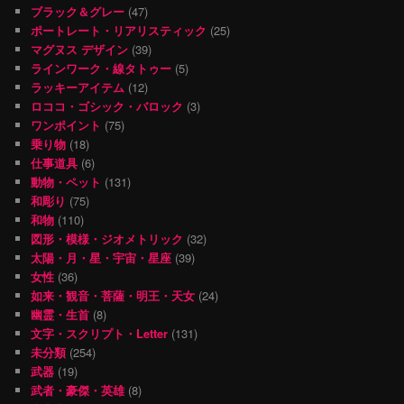
ブラック＆グレー
(47)
ポートレート・リアリスティック
(25)
マグヌス デザイン
(39)
ラインワーク・線タトゥー
(5)
ラッキーアイテム
(12)
ロココ・ゴシック・バロック
(3)
ワンポイント
(75)
乗り物
(18)
仕事道具
(6)
動物・ペット
(131)
和彫り
(75)
和物
(110)
図形・模様・ジオメトリック
(32)
太陽・月・星・宇宙・星座
(39)
女性
(36)
如来・観音・菩薩・明王・天女
(24)
幽霊・生首
(8)
文字・スクリプト・Letter
(131)
未分類
(254)
武器
(19)
武者・豪傑・英雄
(8)