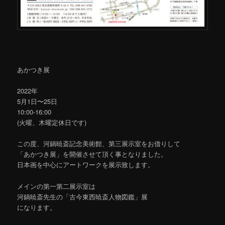
あかつき展
2022年
5月1日〜25日
10:00-16:00
(火曜、木曜定休日です)
この度、河鍋暁斎記念美術館、第三展示室をお借りして
「あかつき展」を開催させて頂く事となりました。
日本画を中心にアートワークを展示致します。
メインの第一第二展示室は
河鍋暁斎先生の「古今東西暁斎人物図鑑」展
になります。