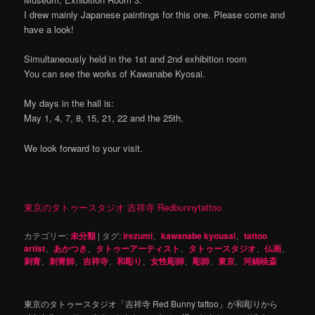
I drew mainly Japanese paintings for this one. Please come and
have a look!
Simultaneously held in the 1st and 2nd exhibition room
You can see the works of Kawanabe Kyosai.
My days in the hall is:
May 1, 4, 7, 8, 15, 21, 22 and the 25th.
We look forward to your visit.
東京のタトゥースタジオ 吉祥寺 Redbunnytattoo
カテゴリー:
未分類
|
タグ:
irezumi
、
kawanabe kyousai
、
tattoo
artist
、
あかつき
、
タトゥーアーティスト
、
タトゥースタジオ
、
仏画
、
刺青
、
刺青師
、
吉祥寺
、
和彫り
、
女性彫師
、
彫師
、
東京
、
河鍋暁斎
東京のタトゥースタジオ「吉祥寺 Red Bunny tattoo」が和彫りから