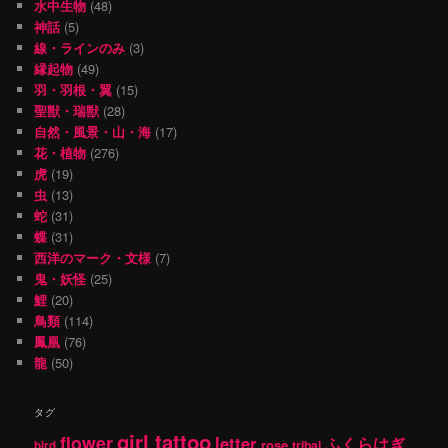
水中生物
(48)
神話
(5)
線・ラインのみ
(3)
縁起物
(49)
羽・羽根・翼
(15)
聖獣・瑞獣
(28)
自然・風景・山・海
(17)
花・植物
(276)
虎
(19)
虫
(13)
蛇
(31)
蝶
(31)
西洋のマーク・文様
(7)
鬼・妖怪
(25)
鯉
(20)
鳥類
(114)
鳳凰
(76)
龍
(50)
タグ
girl tattoo
flower
letter
ふくらはぎ
rose
tribal
bird