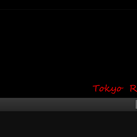
り・ワンポイント・girl tattoo）
タジオ 吉祥寺 Red Bunny
タトゥーデザイン・タトゥー画像