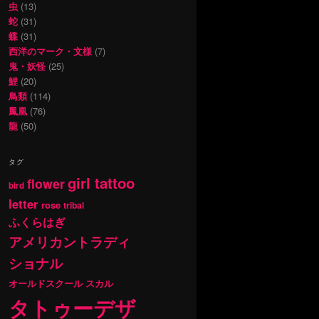
虫
(13)
蛇
(31)
蝶
(31)
西洋のマーク・文様
(7)
鬼・妖怪
(25)
鯉
(20)
鳥類
(114)
鳳凰
(76)
龍
(50)
タグ
girl tattoo
flower
bird
letter
rose
tribal
ふくらはぎ
アメリカントラディ
ショナル
オールドスクール
スカル
タトゥーデザ