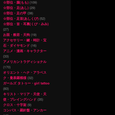
☆部位・腿(もも)
(109)
☆部位・足(あし)
(29)
☆部位・足の甲
(38)
☆部位・足首(あしくび)
(52)
☆部位・首・耳裏(くび・みみ)
(27)
お面・般若・天狗
(19)
アクセサリー・鍵・時計・宝
石・ダイヤモンド
(16)
アニメ・漫画・キャラクター
(33)
アメリカントラディショナル
(170)
オリエント・ヘナ・アラベス
ク・曼荼羅模様
(32)
ガールズ タトゥー・girl tattoo
(83)
キリスト・マリア・天使・天
使・プレイングハンド
(35)
クロス・十字架
(9)
コンパス・羅針盤・アンカー