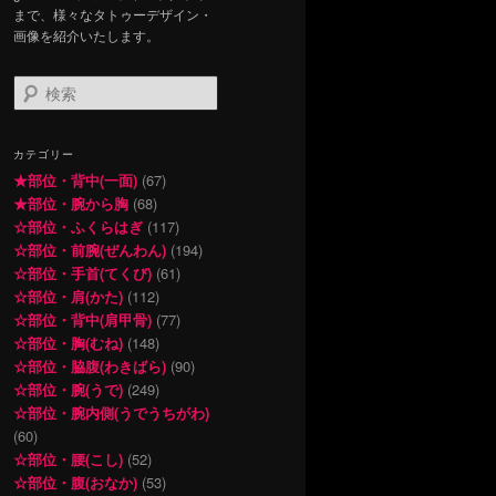
まで、様々なタトゥーデザイン・
画像を紹介いたします。
検
索
カテゴリー
★部位・背中(一面)
(67)
★部位・腕から胸
(68)
☆部位・ふくらはぎ
(117)
☆部位・前腕(ぜんわん)
(194)
☆部位・手首(てくび)
(61)
☆部位・肩(かた)
(112)
☆部位・背中(肩甲骨)
(77)
☆部位・胸(むね)
(148)
☆部位・脇腹(わきばら)
(90)
☆部位・腕(うで)
(249)
☆部位・腕内側(うでうちがわ)
(60)
☆部位・腰(こし)
(52)
☆部位・腹(おなか)
(53)