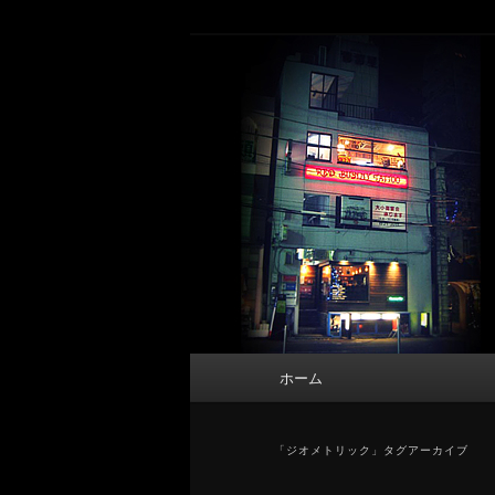
メ
サ
タトゥーデザイン・画像の紹介（和彫
イ
ブ
ン
コ
東京 タトゥース
コ
ン
Tattoo 
ン
テ
テ
ン
ン
ツ
ツ
へ
へ
移
移
動
動
メ
ホーム
イ
ン
メ
「
ジオメトリック
」タグアーカイブ
ニ