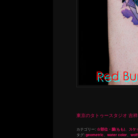
東京のタトゥースタジオ 吉祥寺 Re
カテゴリー:
☆部位・腿(もも)
、
スケ
タグ:
geometric
、
water color
、
wolf