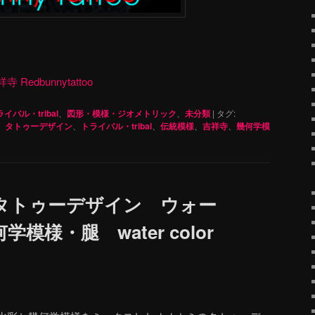
dbunnytattoo
イバル・tribal
、
図形・模様・ジオメトリック
、
未分類
|
タグ:
、
タトゥーデザイン
、
トライバル・tribal
、
伝統模様
、
吉祥寺
、
幾何学模
タトゥーデザイン ウォー
模様・腿 water color