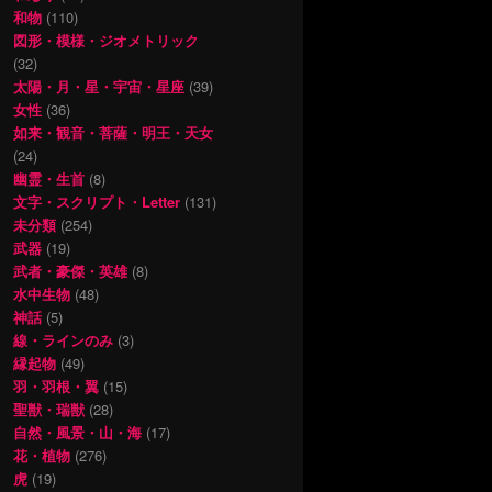
和物
(110)
図形・模様・ジオメトリック
(32)
太陽・月・星・宇宙・星座
(39)
女性
(36)
如来・観音・菩薩・明王・天女
(24)
幽霊・生首
(8)
文字・スクリプト・Letter
(131)
未分類
(254)
武器
(19)
武者・豪傑・英雄
(8)
水中生物
(48)
神話
(5)
線・ラインのみ
(3)
縁起物
(49)
羽・羽根・翼
(15)
聖獣・瑞獣
(28)
自然・風景・山・海
(17)
花・植物
(276)
虎
(19)