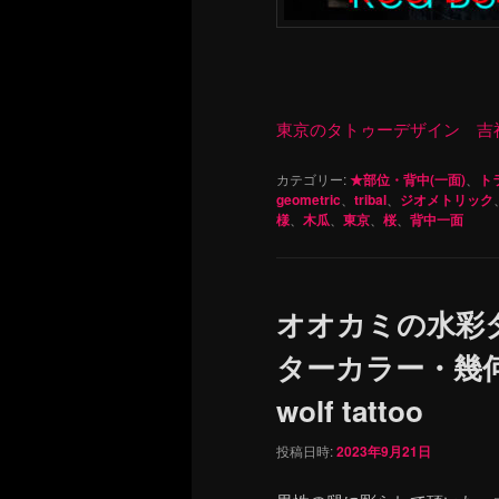
東京のタトゥーデザイン 吉祥寺 Re
カテゴリー:
★部位・背中(一面)
、
トラ
geometric
、
tribal
、
ジオメトリック
様
、
木瓜
、
東京
、
桜
、
背中一面
オオカミの水彩
ターカラー・幾何学
wolf tattoo
投稿日時:
2023年9月21日