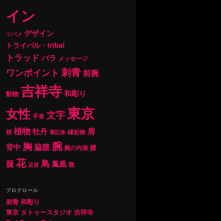
イン
デザイン
ツバメ
トライバル・tribal
トラッド
バラ
メッセージ
刺青
ワンポイント
前腕
吉祥寺
和彫り
動物
東京
女性
文字
手首
植物
肩
牡丹
桜
縁起物
筆記体
腕
胸
背中
脇腹
腰
腕の内側
花
鳥
腿
鳳凰
龍
足首
ブログロール
刺青 和彫り
東京 タトゥースタジオ 吉祥寺