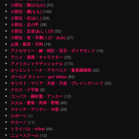
☆部位・腹(おなか)
(53)
☆部位・腿(もも)
(109)
☆部位・足(あし)
(29)
☆部位・足の甲
(38)
☆部位・足首(あしくび)
(52)
☆部位・首・耳裏(くび・みみ)
(27)
お面・般若・天狗
(19)
アクセサリー・鍵・時計・宝石・ダイヤモンド
(16)
アニメ・漫画・キャラクター
(33)
アメリカントラディショナル
(170)
オリエント・ヘナ・アラベスク・曼荼羅模様
(32)
ガールズ タトゥー・girl tattoo
(83)
キリスト・マリア・天使・天使・プレイングハンド
(35)
クロス・十字架
(9)
コンパス・羅針盤・アンカー
(12)
スカル・骸骨・死神・野晒
(66)
スケッチ・デッサン・水彩
(26)
スポーツ
(1)
チカーノ
(11)
トライバル・tribal
(64)
ニュースクール
(12)