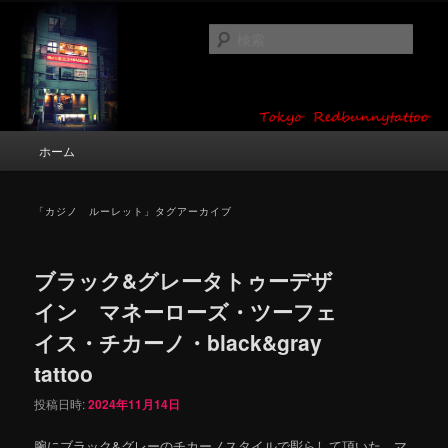
メ
サ
タトゥーデザイン・画像の紹介（和彫り・ワンポイント・girl tattoo）
イ
ブ
検
ン
コ
索
コ
ン
東京 タトゥースタジオ 吉祥寺 Red
ン
テ
テ
ン
Bunny Tattoo タトゥーデザイン・タ
ン
ツ
メ
ホーム
トゥー画像
ツ
へ
イ
へ
移
ン
移
動
メ
「
カジノ ルーレット
」タグアーカイブ
動
ニ
ュ
ー
ブラック&グレータトゥーデザ
イン マネーローズ・ツーフェ
イス・チカーノ・black&gray
tattoo
投稿日時:
2024年11月14日
腕にブラック&グレーのチカーノスタイルで彫らして頂いた、マ