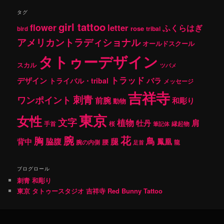
タグ
girl tattoo
flower
letter
ふくらはぎ
rose
tribal
bird
アメリカントラディショナル
オールドスクール
タトゥーデザイン
スカル
ツバメ
トラッド
デザイン
バラ
トライバル・tribal
メッセージ
吉祥寺
刺青
ワンポイント
前腕
和彫り
動物
東京
女性
文字
植物
肩
牡丹
手首
桜
縁起物
筆記体
腕
花
胸
鳥
腿
背中
脇腹
鳳凰
腰
龍
腕の内側
足首
ブログロール
刺青 和彫り
東京 タトゥースタジオ 吉祥寺 Red Bunny Tattoo