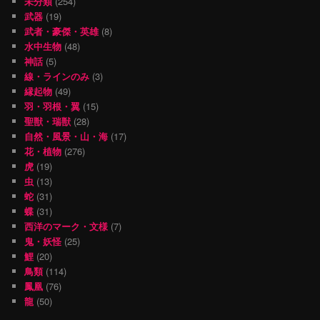
未分類
(254)
武器
(19)
武者・豪傑・英雄
(8)
水中生物
(48)
神話
(5)
線・ラインのみ
(3)
縁起物
(49)
羽・羽根・翼
(15)
聖獣・瑞獣
(28)
自然・風景・山・海
(17)
花・植物
(276)
虎
(19)
虫
(13)
蛇
(31)
蝶
(31)
西洋のマーク・文様
(7)
鬼・妖怪
(25)
鯉
(20)
鳥類
(114)
鳳凰
(76)
龍
(50)