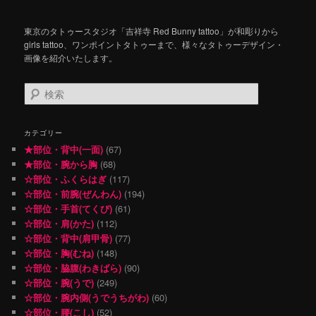
東京のタトゥースタジオ「吉祥寺 Red Bunny tattoo」が和彫りから
girls tattoo、ワンポイントタトゥーまで、様々なタトゥーデザイン・
画像を紹介いたします。
検
索
カテゴリー
★部位・背中(一面)
(67)
★部位・腕から胸
(68)
☆部位・ふくらはぎ
(117)
☆部位・前腕(ぜんわん)
(194)
☆部位・手首(てくび)
(61)
☆部位・肩(かた)
(112)
☆部位・背中(肩甲骨)
(77)
☆部位・胸(むね)
(148)
☆部位・脇腹(わきばら)
(90)
☆部位・腕(うで)
(249)
☆部位・腕内側(うでうちがわ)
(60)
☆部位・腰(こし)
(52)