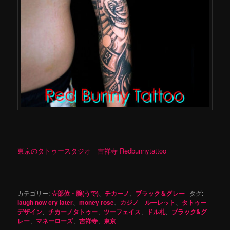
東京のタトゥースタジオ 吉祥寺 Redbunnytattoo
カテゴリー:
☆部位・腕(うで)
、
チカーノ
、
ブラック＆グレー
|
タグ:
laugh now cry later
、
money rose
、
カジノ ルーレット
、
タトゥー
デザイン
、
チカーノタトゥー
、
ツーフェイス
、
ドル札
、
ブラック&グ
レー
、
マネーローズ
、
吉祥寺
、
東京