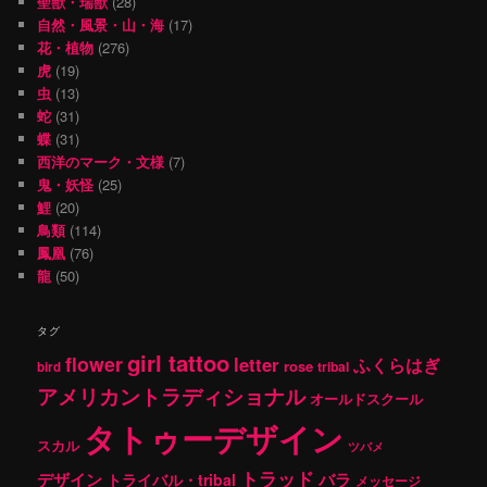
聖獣・瑞獣
(28)
自然・風景・山・海
(17)
花・植物
(276)
虎
(19)
虫
(13)
蛇
(31)
蝶
(31)
西洋のマーク・文様
(7)
鬼・妖怪
(25)
鯉
(20)
鳥類
(114)
鳳凰
(76)
龍
(50)
タグ
girl tattoo
flower
letter
ふくらはぎ
rose
tribal
bird
アメリカントラディショナル
オールドスクール
タトゥーデザイン
スカル
ツバメ
トラッド
デザイン
バラ
トライバル・tribal
メッセージ