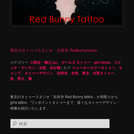
東京のタトゥースタジオ 吉祥寺 Redbunnytattoo
カテゴリー:
☆部位・胸(むね)
、
ガールズ タトゥー・girl tattoo
、
スケ
ッチ・デッサン・水彩
、
未分類
|
タグ:
ウォーターカラータトゥー
、
キ
ャンプ
、
タトゥーデザイン
、
吉祥寺
、
女性
、
東京
、
水彩タトゥー
、
炎
、
焚火
、
胸
東京のタトゥースタジオ「吉祥寺 Red Bunny tattoo」が和彫りから
girls tattoo、ワンポイントタトゥーまで、様々なタトゥーデザイン・
画像を紹介いたします。
検
索