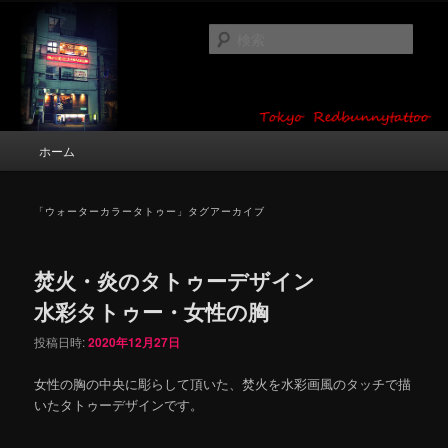
メ
サ
タトゥーデザイン・画像の紹介（和彫り・ワンポイント・girl tattoo）
イ
ブ
検
ン
コ
索
コ
ン
東京 タトゥースタジオ 吉祥寺 Red
ン
テ
テ
ン
Bunny Tattoo タトゥーデザイン・タ
ン
ツ
メ
ホーム
トゥー画像
ツ
へ
イ
へ
移
ン
移
動
メ
「
ウォーターカラータトゥー
」タグアーカイブ
動
ニ
ュ
ー
焚火・炎のタトゥーデザイン
水彩タトゥー・女性の胸
投稿日時:
2020年12月27日
女性の胸の中央に彫らして頂いた、焚火を水彩画風のタッチで描
いたタトゥーデザインです。