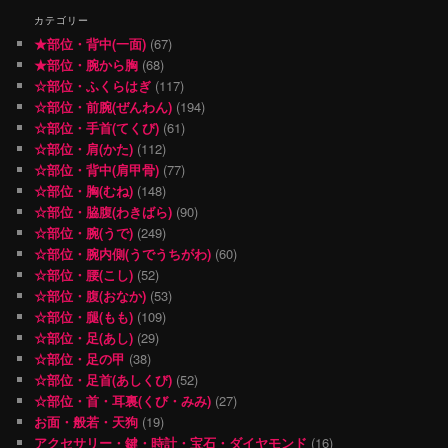
カテゴリー
★部位・背中(一面)
(67)
★部位・腕から胸
(68)
☆部位・ふくらはぎ
(117)
☆部位・前腕(ぜんわん)
(194)
☆部位・手首(てくび)
(61)
☆部位・肩(かた)
(112)
☆部位・背中(肩甲骨)
(77)
☆部位・胸(むね)
(148)
☆部位・脇腹(わきばら)
(90)
☆部位・腕(うで)
(249)
☆部位・腕内側(うでうちがわ)
(60)
☆部位・腰(こし)
(52)
☆部位・腹(おなか)
(53)
☆部位・腿(もも)
(109)
☆部位・足(あし)
(29)
☆部位・足の甲
(38)
☆部位・足首(あしくび)
(52)
☆部位・首・耳裏(くび・みみ)
(27)
お面・般若・天狗
(19)
アクセサリー・鍵・時計・宝石・ダイヤモンド
(16)