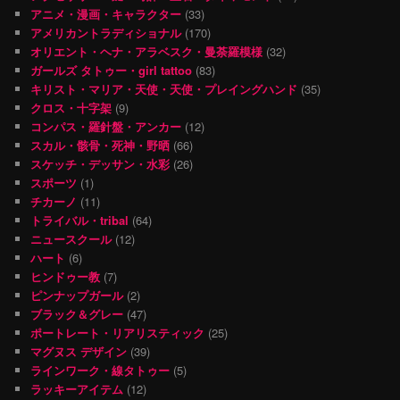
アニメ・漫画・キャラクター
(33)
アメリカントラディショナル
(170)
オリエント・ヘナ・アラベスク・曼荼羅模様
(32)
ガールズ タトゥー・girl tattoo
(83)
キリスト・マリア・天使・天使・プレイングハンド
(35)
クロス・十字架
(9)
コンパス・羅針盤・アンカー
(12)
スカル・骸骨・死神・野晒
(66)
スケッチ・デッサン・水彩
(26)
スポーツ
(1)
チカーノ
(11)
トライバル・tribal
(64)
ニュースクール
(12)
ハート
(6)
ヒンドゥー教
(7)
ピンナップガール
(2)
ブラック＆グレー
(47)
ポートレート・リアリスティック
(25)
マグヌス デザイン
(39)
ラインワーク・線タトゥー
(5)
ラッキーアイテム
(12)