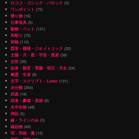
ロココ・ゴシック・バロック
(3)
ワンポイント
(75)
乗り物
(18)
仕事道具
(6)
動物・ペット
(131)
和彫り
(75)
和物
(110)
図形・模様・ジオメトリック
(32)
太陽・月・星・宇宙・星座
(39)
女性
(36)
如来・観音・菩薩・明王・天女
(24)
幽霊・生首
(8)
文字・スクリプト・Letter
(131)
未分類
(254)
武器
(19)
武者・豪傑・英雄
(8)
水中生物
(48)
神話
(5)
線・ラインのみ
(3)
縁起物
(49)
羽・羽根・翼
(15)