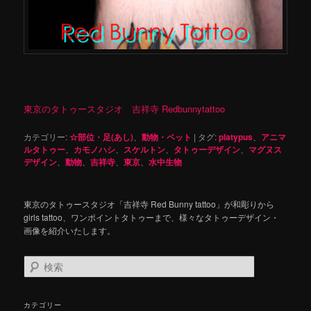
東京のタトゥースタジオ 吉祥寺 Redbunnytattoo
カテゴリー:
☆部位・足(あし)
、
動物・ペット
|
タグ:
platypus
、
アニマ
ルタトゥー
、
カモノハシ
、
スケルトン
、
タトゥーデザイン
、
マグヌス
デザイン
、
動物
、
吉祥寺
、
東京
、
水中生物
東京のタトゥースタジオ「吉祥寺 Red Bunny tattoo」が和彫りから
girls tattoo、ワンポイントタトゥーまで、様々なタトゥーデザイン・
画像を紹介いたします。
検
索
カテゴリー