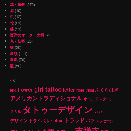
花・植物
(276)
虎
(19)
虫
(13)
蛇
(31)
蝶
(31)
西洋のマーク・文様
(7)
鬼・妖怪
(25)
鯉
(20)
鳥類
(114)
鳳凰
(76)
龍
(50)
タグ
girl tattoo
flower
letter
ふくらはぎ
rose
tribal
bird
アメリカントラディショナル
オールドスクール
タトゥーデザイン
スカル
ツバメ
トラッド
デザイン
バラ
トライバル・tribal
メッセージ
吉祥寺