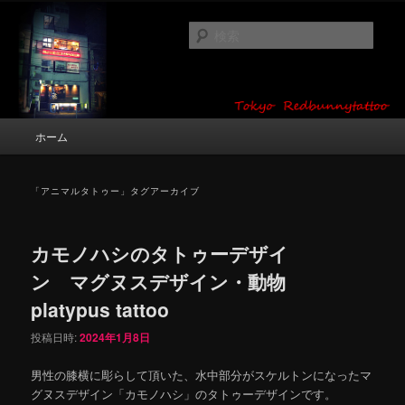
メ
サ
タトゥーデザイン・画像の紹介（和彫り・ワンポイント・girl tattoo）
イ
ブ
検
ン
コ
索
コ
ン
東京 タトゥースタジオ 吉祥寺 Red
ン
テ
テ
ン
Bunny Tattoo タトゥーデザイン・タ
ン
ツ
メ
ホーム
トゥー画像
ツ
へ
イ
へ
移
ン
移
動
メ
「
アニマルタトゥー
」タグアーカイブ
動
ニ
ュ
ー
カモノハシのタトゥーデザイ
ン マグヌスデザイン・動物
platypus tattoo
投稿日時:
2024年1月8日
男性の膝横に彫らして頂いた、水中部分がスケルトンになったマ
グヌスデザイン「カモノハシ」のタトゥーデザインです。