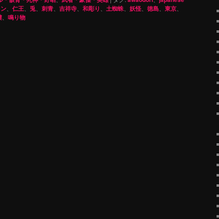
イン
、
仁王
、
兎
、
刺青
、
吉祥寺
、
和彫り
、
土蜘蛛
、
妖怪
、
徳島
、
東京
、
髏
、
鳴り物