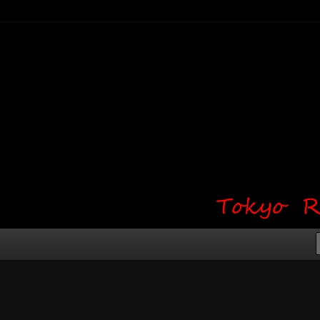
り・ワンポイント・girl tattoo）
タジオ 吉祥寺 Red Bunny
タトゥーデザイン・タトゥー画像