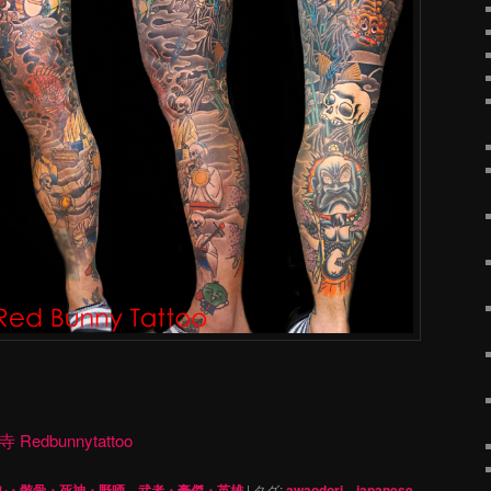
dbunnytattoo
ル・骸骨・死神・野晒
、
武者・豪傑・英雄
|
タグ:
awaodori
、
japanese