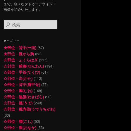
まで、様々なタトゥーデザイン・
画像を紹介いたします。
検
索
カテゴリー
★部位・背中(一面)
(67)
★部位・腕から胸
(68)
☆部位・ふくらはぎ
(117)
☆部位・前腕(ぜんわん)
(194)
☆部位・手首(てくび)
(61)
☆部位・肩(かた)
(112)
☆部位・背中(肩甲骨)
(77)
☆部位・胸(むね)
(148)
☆部位・脇腹(わきばら)
(90)
☆部位・腕(うで)
(249)
☆部位・腕内側(うでうちがわ)
(60)
☆部位・腰(こし)
(52)
☆部位・腹(おなか)
(53)