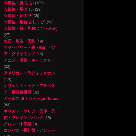
☆部位・腿(もも)
(109)
☆部位・足(あし)
(29)
☆部位・足の甲
(38)
☆部位・足首(あしくび)
(52)
☆部位・首・耳裏(くび・みみ)
(27)
お面・般若・天狗
(19)
アクセサリー・鍵・時計・宝
石・ダイヤモンド
(16)
アニメ・漫画・キャラクター
(33)
アメリカントラディショナル
(170)
オリエント・ヘナ・アラベス
ク・曼荼羅模様
(32)
ガールズ タトゥー・girl tattoo
(83)
キリスト・マリア・天使・天
使・プレイングハンド
(35)
クロス・十字架
(9)
コンパス・羅針盤・アンカー