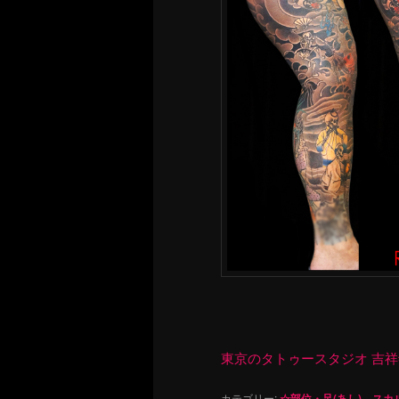
東京のタトゥースタジオ 吉祥寺 Re
カテゴリー:
☆部位・足(あし)
、
スカ