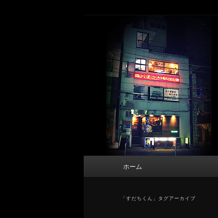
メ
サ
タトゥーデザイン・画像の紹介（和彫
イ
ブ
ン
コ
東京 タトゥース
コ
ン
Tattoo 
ン
テ
テ
ン
ン
ツ
ツ
へ
へ
移
移
動
動
メ
ホーム
イ
ン
メ
「
すだちくん
」タグアーカイブ
ニ