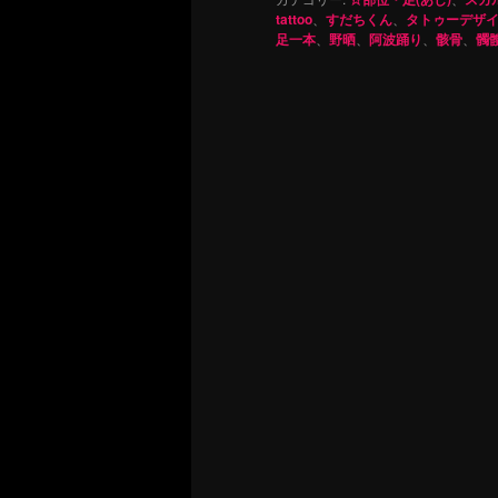
tattoo
、
すだちくん
、
タトゥーデザ
足一本
、
野晒
、
阿波踊り
、
骸骨
、
髑