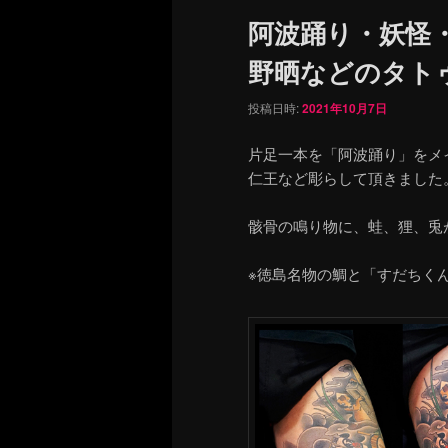
ュ
阿波踊り・妖怪
ー
野晒などのタト
投稿日時:
2021年10月7日
片足一本を「阿波踊り」をメ
仁王など彫らして頂きました
骸骨の鳴り物に、蛙、狸、兎
※徳島名物の鯛と「すだちく