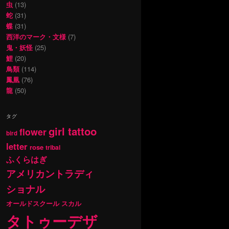
虫
(13)
蛇
(31)
蝶
(31)
西洋のマーク・文様
(7)
鬼・妖怪
(25)
鯉
(20)
鳥類
(114)
鳳凰
(76)
龍
(50)
タグ
girl tattoo
flower
bird
letter
rose
tribal
ふくらはぎ
アメリカントラディ
ショナル
オールドスクール
スカル
タトゥーデザ