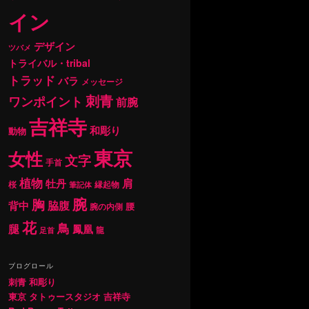
イン
デザイン
ツバメ
トライバル・tribal
トラッド
バラ
メッセージ
刺青
ワンポイント
前腕
吉祥寺
和彫り
動物
東京
女性
文字
手首
植物
肩
牡丹
桜
縁起物
筆記体
腕
胸
背中
脇腹
腰
腕の内側
花
鳥
腿
鳳凰
龍
足首
ブログロール
刺青 和彫り
東京 タトゥースタジオ 吉祥寺