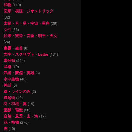
和物
(110)
図形・模様・ジオメトリック
(32)
太陽・月・星・宇宙・星座
(39)
女性
(36)
如来・観音・菩薩・明王・天女
(24)
幽霊・生首
(8)
文字・スクリプト・Letter
(131)
未分類
(254)
武器
(19)
武者・豪傑・英雄
(8)
水中生物
(48)
神話
(5)
線・ラインのみ
(3)
縁起物
(49)
羽・羽根・翼
(15)
聖獣・瑞獣
(28)
自然・風景・山・海
(17)
花・植物
(276)
虎
(19)