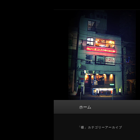
メ
サ
タトゥーデザイン・画像の紹介（和彫
イ
ブ
ン
コ
東京 タトゥース
コ
ン
Tattoo 
ン
テ
テ
ン
ン
ツ
ツ
へ
へ
移
移
動
動
メ
ホーム
イ
ン
メ
「
蝶
」カテゴリーアーカイブ
ニ