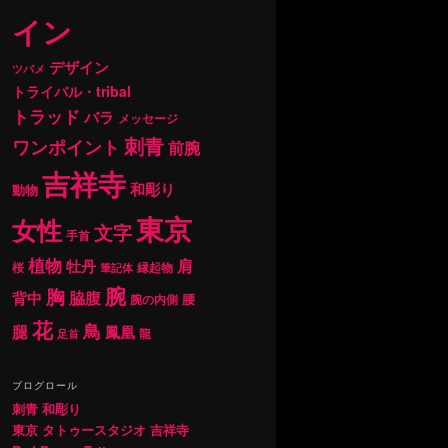
イン
デザイン
ツバメ
トライバル・tribal
トラッド
バラ
メッセージ
刺青
ワンポイント
前腕
吉祥寺
和彫り
動物
東京
女性
文字
手首
植物
肩
牡丹
桜
縁起物
筆記体
腕
胸
背中
脇腹
腰
腕の内側
花
鳥
腿
鳳凰
龍
足首
ブログロール
刺青 和彫り
東京 タトゥースタジオ 吉祥寺