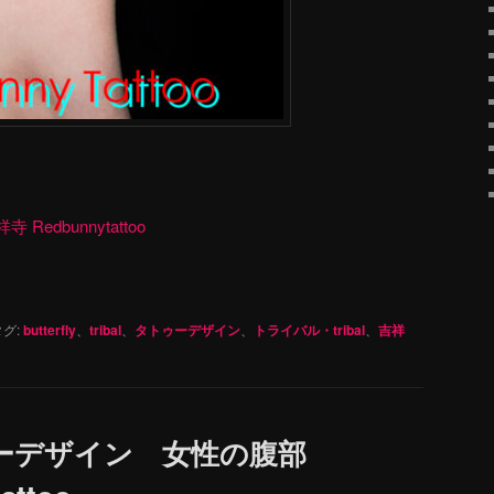
dbunnytattoo
グ:
butterfly
、
tribal
、
タトゥーデザイン
、
トライバル・tribal
、
吉祥
ーデザイン 女性の腹部