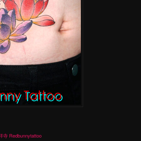
dbunnytattoo