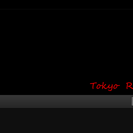
り・ワンポイント・girl tattoo）
タジオ 吉祥寺 Red Bunny
タトゥーデザイン・タトゥー画像