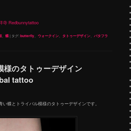
dbunnytattoo
類
、
蝶
|
タグ:
butterfly
、
ウォークイン
、
タトゥーデザイン
、
バタフラ
模様のタトゥーデザイン
rbal tattoo
青い蝶とトライバル模様のタトゥーデザインです。