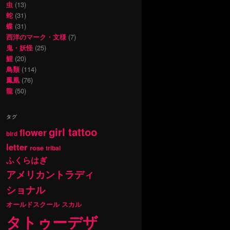
虫
(13)
蛇
(31)
蝶
(31)
西洋のマーク・文様
(7)
鬼・妖怪
(25)
鯉
(20)
鳥類
(114)
鳳凰
(76)
龍
(50)
タグ
girl tattoo
flower
bird
letter
rose
tribal
ふくらはぎ
アメリカントラディ
ショナル
オールドスクール
スカル
タトゥーデザ