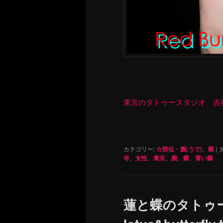
東京のタトゥースタジオ 吉祥寺 Re
カテゴリー:
☆部位・腕(うで)
、
蝶
|
タ
寺
、
女性
、
東京
、
腕
、
蝶
、
青い蝶
蓮と蝶のタトゥ