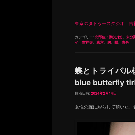
東京のタトゥースタジオ 吉祥寺 Re
カテゴリー:
☆部位・胸(むね)
、
未分
イ
、
吉祥寺
、
東京
、
胸
、
蝶
、
青色
蝶とトライバル
blue butterfly ti
投稿日時:
2024年2月14日
女性の腕に彫らして頂いた、