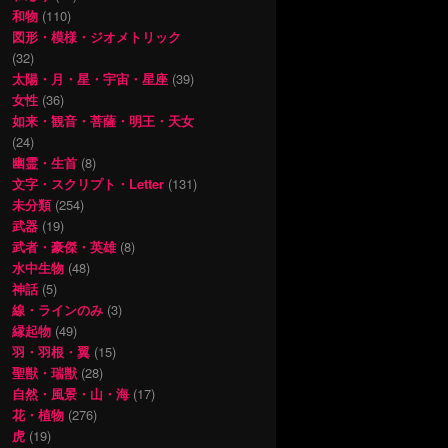
和物
(110)
図形・模様・ジオメトリック
(32)
太陽・月・星・宇宙・星座
(39)
女性
(36)
如来・観音・菩薩・明王・天女
(24)
幽霊・生首
(8)
文字・スクリプト・Letter
(131)
未分類
(254)
武器
(19)
武者・豪傑・英雄
(8)
水中生物
(48)
神話
(5)
線・ラインのみ
(3)
縁起物
(49)
羽・羽根・翼
(15)
聖獣・瑞獣
(28)
自然・風景・山・海
(17)
花・植物
(276)
虎
(19)