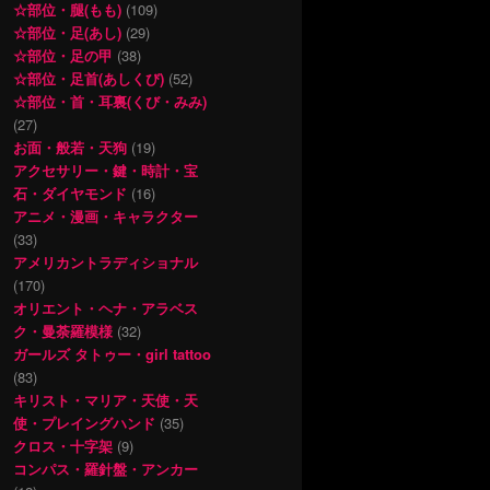
☆部位・腿(もも)
(109)
☆部位・足(あし)
(29)
☆部位・足の甲
(38)
☆部位・足首(あしくび)
(52)
☆部位・首・耳裏(くび・みみ)
(27)
お面・般若・天狗
(19)
アクセサリー・鍵・時計・宝
石・ダイヤモンド
(16)
アニメ・漫画・キャラクター
(33)
アメリカントラディショナル
(170)
オリエント・ヘナ・アラベス
ク・曼荼羅模様
(32)
ガールズ タトゥー・girl tattoo
(83)
キリスト・マリア・天使・天
使・プレイングハンド
(35)
クロス・十字架
(9)
コンパス・羅針盤・アンカー