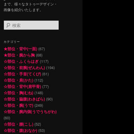
まで、様々なタトゥーデザイン・
画像を紹介いたします。
検
索
カテゴリー
★部位・背中(一面)
(67)
★部位・腕から胸
(68)
☆部位・ふくらはぎ
(117)
☆部位・前腕(ぜんわん)
(194)
☆部位・手首(てくび)
(61)
☆部位・肩(かた)
(112)
☆部位・背中(肩甲骨)
(77)
☆部位・胸(むね)
(148)
☆部位・脇腹(わきばら)
(90)
☆部位・腕(うで)
(249)
☆部位・腕内側(うでうちがわ)
(60)
☆部位・腰(こし)
(52)
☆部位・腹(おなか)
(53)