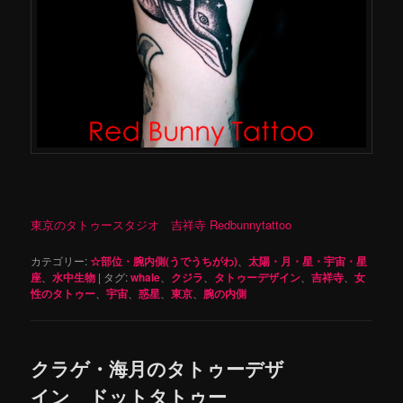
東京のタトゥースタジオ 吉祥寺 Redbunnytattoo
カテゴリー:
☆部位・腕内側(うでうちがわ)
、
太陽・月・星・宇宙・星
座
、
水中生物
|
タグ:
whale
、
クジラ
、
タトゥーデザイン
、
吉祥寺
、
女
性のタトゥー
、
宇宙
、
惑星
、
東京
、
腕の内側
クラゲ・海月のタトゥーデザ
イン ドットタトゥー