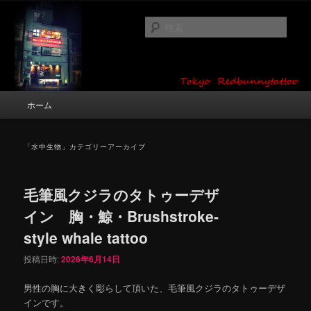
メ
サ
タトゥーデザイン・画像の紹介（和彫り・ワンポイント・girl tattoo）
イ
ブ
検
ン
コ
索
コ
ン
東京 タトゥースタジオ 吉祥寺 Red
ン
テ
テ
ン
Bunny Tattoo タトゥーデザイン・タ
ン
ツ
メ
ホーム
トゥー画像
ツ
へ
イ
へ
移
ン
移
動
メ
「
水中生物
」カテゴリーアーカイブ
動
ニ
ュ
ー
毛筆風クジラのタトゥーデザ
イン 胸・鯨・Brushstroke-
style whale tattoo
投稿日時:
2026年6月14日
男性の胸に大きく彫らして頂いた、毛筆風クジラのタトゥーデザ
インです。