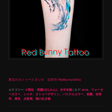
東京のタトゥースタジオ 吉祥寺 Redbunnytattoo
カテゴリー:
☆部位・前腕(ぜんわん)
、
水中生物
|
タグ:
orca
、
ウォータ
ーカラー
、
シャチ
、
タトゥーデザイン
、
パステルカラー
、
前腕
、
吉祥
寺
、
東京
、
水彩画
、
海の生き物