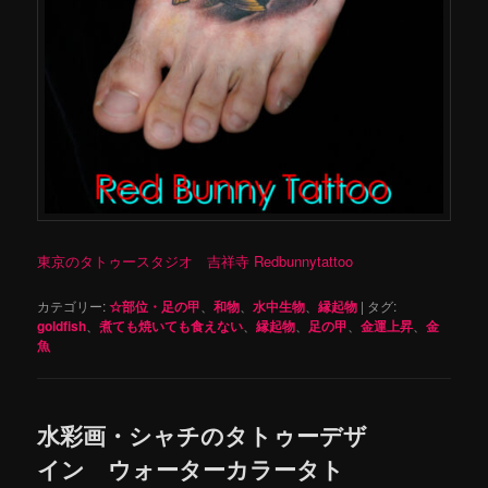
東京のタトゥースタジオ 吉祥寺 Redbunnytattoo
カテゴリー:
☆部位・足の甲
、
和物
、
水中生物
、
縁起物
|
タグ:
goldfish
、
煮ても焼いても食えない
、
縁起物
、
足の甲
、
金運上昇
、
金
魚
水彩画・シャチのタトゥーデザ
イン ウォーターカラータト