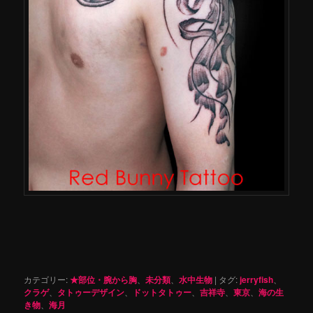
カテゴリー:
★部位・腕から胸
、
未分類
、
水中生物
|
タグ:
jerryfish
、
クラゲ
、
タトゥーデザイン
、
ドットタトゥー
、
吉祥寺
、
東京
、
海の生
き物
、
海月