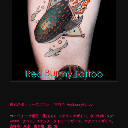
東京のタトゥースタジオ 吉祥寺 Redbunnytattoo
カテゴリー:
☆部位・腿(もも)
、
マグヌス デザイン
、
水中生物
|
タグ:
whale
、
クジラ
、
スケッチ
、
タトゥーデザイン
、
マグヌスデザイン
、
吉祥寺
、
東京
、
生き物
、
腿
、
鯨