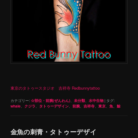
東京のタトゥースタジオ 吉祥寺 Redbunnytattoo
カテゴリー:
☆部位・前腕(ぜんわん)
、
未分類
、
水中生物
|
タグ:
whale
、
クジラ
、
タトゥーデザイン
、
前腕
、
吉祥寺
、
東京
、
魚
、
鯨
金魚の刺青・タトゥーデザイ