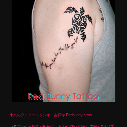
東京のタトゥースタジオ 吉祥寺 Redbunnytattoo
カテゴリー:
☆部位・肩(かた)
、
トライバル・tribal
、
文字・スクリプ