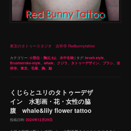
東京のタトゥースタジオ 吉祥寺 Redbunnytattoo
カテゴリー:
☆部位・胸(むね)
、
水中生物
|
タグ:
brush style
、
Brushstroke-style
、
whale
、
クジラ
、
タトゥーデザイン
、
ブラシ
、
吉
祥寺
、
東京
、
毛筆
、
胸
、
鯨
くじらとユリのタトゥーデザ
イン 水彩画・花・女性の脇
腹 whale&lily flower tattoo
投稿日時:
2024年12月29日