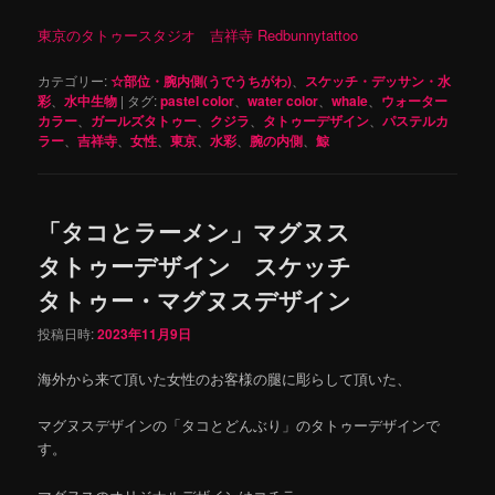
東京のタトゥースタジオ 吉祥寺 Redbunnytattoo
カテゴリー:
☆部位・腕内側(うでうちがわ)
、
スケッチ・デッサン・水
彩
、
水中生物
|
タグ:
pastel color
、
water color
、
whale
、
ウォーター
カラー
、
ガールズタトゥー
、
クジラ
、
タトゥーデザイン
、
パステルカ
ラー
、
吉祥寺
、
女性
、
東京
、
水彩
、
腕の内側
、
鯨
「タコとラーメン」マグヌス
タトゥーデザイン スケッチ
タトゥー・マグヌスデザイン
投稿日時:
2023年11月9日
海外から来て頂いた女性のお客様の腿に彫らして頂いた、
マグヌスデザインの「タコとどんぶり」のタトゥーデザインで
す。