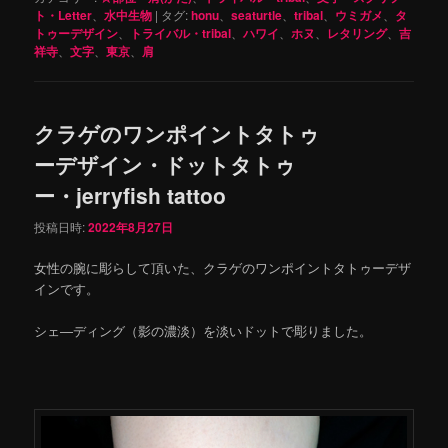
ト・Letter
、
水中生物
|
タグ:
honu
、
seaturtle
、
tribal
、
ウミガメ
、
タ
トゥーデザイン
、
トライバル・tribal
、
ハワイ
、
ホヌ
、
レタリング
、
吉
祥寺
、
文字
、
東京
、
肩
クラゲのワンポイントタトゥ
ーデザイン・ドットタトゥ
ー・jerryfish tattoo
投稿日時:
2022年8月27日
女性の腕に彫らして頂いた、クラゲのワンポイントタトゥーデザ
インです。
シェ―ディング（影の濃淡）を淡いドットで彫りました。