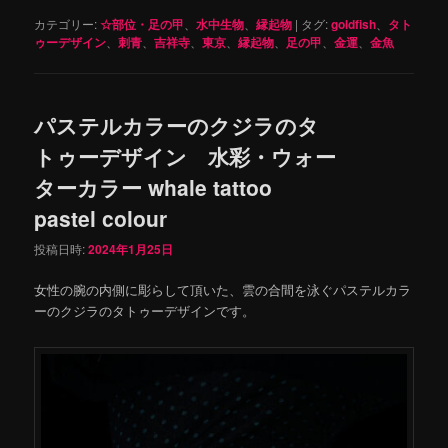
カテゴリー:
☆部位・足の甲
、
水中生物
、
縁起物
|
タグ:
goldfish
、
タト
ゥーデザイン
、
刺青
、
吉祥寺
、
東京
、
縁起物
、
足の甲
、
金運
、
金魚
パステルカラーのクジラのタ
トゥーデザイン 水彩・ウォー
ターカラー whale tattoo
pastel colour
投稿日時:
2024年1月25日
女性の腕の内側に彫らして頂いた、雲の合間を泳ぐパステルカラ
ーのクジラのタトゥーデザインです。