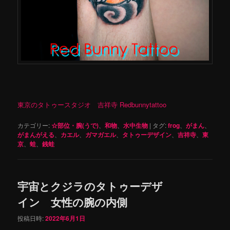
東京のタトゥースタジオ 吉祥寺 Redbunnytattoo
カテゴリー:
☆部位・腕(うで)
、
和物
、
水中生物
|
タグ:
frog
、
がまん
、
がまんがえる
、
カエル
、
ガマガエル
、
タトゥーデザイン
、
吉祥寺
、
東
京
、
蛙
、
銭蛙
宇宙とクジラのタトゥーデザ
イン 女性の腕の内側
投稿日時:
2022年6月1日