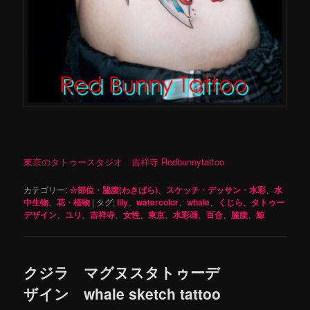
東京のタトゥースタジオ 吉祥寺 Redbunnytattoo
カテゴリー:
☆部位・脇腹(わきばら)
、
スケッチ・デッサン・水彩
、
水
中生物
、
花・植物
|
タグ:
lily
、
watercolor
、
whale
、
くじら
、
タトゥー
デザイン
、
ユリ
、
吉祥寺
、
女性
、
東京
、
水彩画
、
百合
、
脇腹
、
鯨
クジラ マグヌスタトゥーデ
ザイン whale sketch tattoo