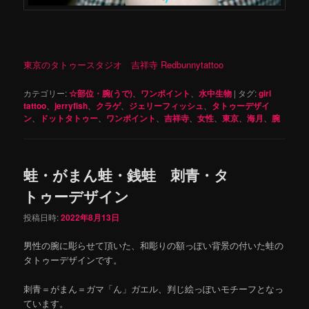
東京のタトゥースタジオ 吉祥寺 Redbunnytattoo
カテゴリー:
☆部位・腕(うで)
、
ワンポイント
、
水中生物
|
タグ:
girl
tattoo
、
jerryfish
、
クラゲ
、
ジェリーフィッシュ
、
タトゥーデザイ
ン
、
ドットタトゥー
、
ワンポイント
、
吉祥寺
、
女性
、
東京
、
海月
、
腕
蛙・がまん蛙・銭蛙 刺青・タ
トゥーデザイン
投稿日時:
2022年8月13日
男性の腕に彫らせて頂いた、和彫りの額っぽい背景の付いた蛙の
タトゥーデザインです。
刺青＝がまん＝ガマ「ん」ガエル、判じ絵っぽいモチーフとなっ
ています。