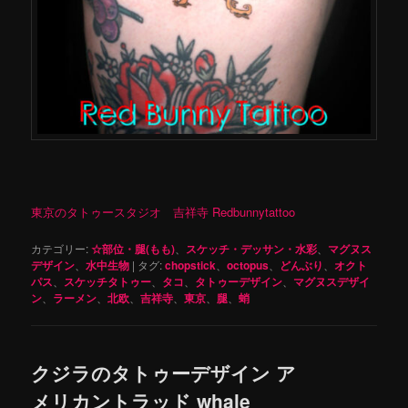
東京のタトゥースタジオ 吉祥寺 Redbunnytattoo
カテゴリー:
☆部位・腿(もも)
、
スケッチ・デッサン・水彩
、
マグヌス
デザイン
、
水中生物
|
タグ:
chopstick
、
octopus
、
どんぶり
、
オクト
パス
、
スケッチタトゥー
、
タコ
、
タトゥーデザイン
、
マグヌスデザイ
ン
、
ラーメン
、
北欧
、
吉祥寺
、
東京
、
腿
、
蛸
クジラのタトゥーデザイン ア
メリカントラッド whale