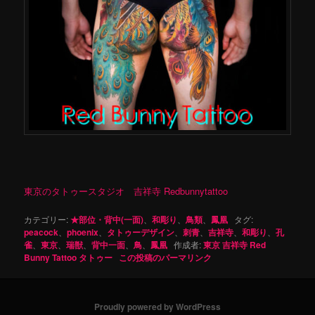
東京のタトゥースタジオ 吉祥寺 Redbunnytattoo
カテゴリー:
★部位・背中(一面)
、
和彫り
、
鳥類
、
鳳凰
タグ:
peacock
、
phoenix
、
タトゥーデザイン
、
刺青
、
吉祥寺
、
和彫り
、
孔
雀
、
東京
、
瑞獣
、
背中一面
、
鳥
、
鳳凰
作成者:
東京 吉祥寺 Red
Bunny Tattoo タトゥー
この投稿のパーマリンク
Proudly powered by WordPress