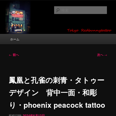
メ
タトゥーデザイン・画像の紹介（和彫り・ワンポイント・girl tattoo）
イ
検
ン
索
コ
東京 タトゥースタジオ 吉祥寺 Red
ン
テ
Bunny Tattoo タトゥーデザイン・タ
ン
メ
ホーム
トゥー画像
ツ
イ
へ
ン
移
メ
投
←
前へ
次へ
→
動
ニ
稿
ュ
ナ
ー
ビ
ゲ
鳳凰と孔雀の刺青・タトゥー
ー
シ
デザイン 背中一面・和彫
ョ
ン
り・phoenix peacock tattoo
投稿日時:
2024年6月12日