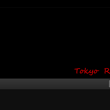
り・ワンポイント・girl tattoo）
タジオ 吉祥寺 Red Bunny
タトゥーデザイン・タトゥー画像