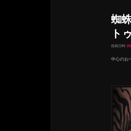
ュ
ナ
ー
ビ
蜘
ゲ
ー
ト
シ
ョ
ン
投稿日時:
2
中心のお