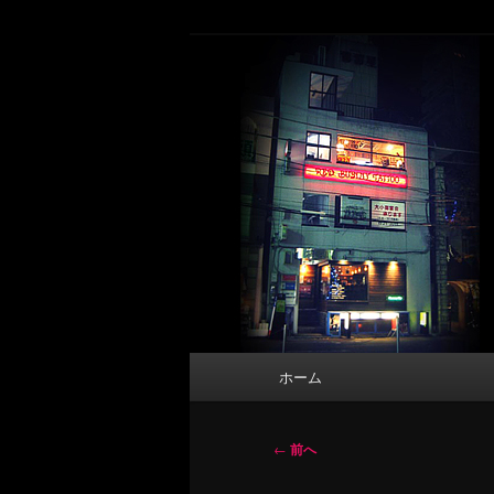
メ
タトゥーデザイン・画像の紹介（和彫
イ
ン
東京 タトゥース
コ
Tattoo 
ン
テ
ン
ツ
へ
移
動
メ
ホーム
イ
ン
メ
投
←
前へ
ニ
稿