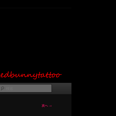
検
索
次へ
→