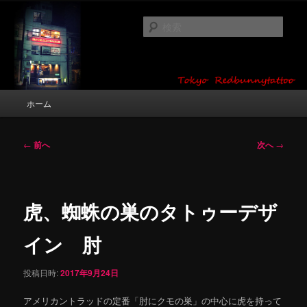
メ
タトゥーデザイン・画像の紹介（和彫り・ワンポイント・girl tattoo）
イ
検
ン
索
コ
東京 タトゥースタジオ 吉祥寺 Red
ン
テ
Bunny Tattoo タトゥーデザイン・タ
ン
メ
ホーム
トゥー画像
ツ
イ
へ
ン
移
メ
投
←
前へ
次へ
→
動
ニ
稿
ュ
ナ
ー
ビ
ゲ
虎、蜘蛛の巣のタトゥーデザ
ー
シ
イン 肘
ョ
ン
投稿日時:
2017年9月24日
アメリカントラッドの定番「肘にクモの巣」の中心に虎を持って